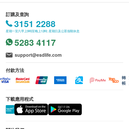
出，寄出後大概
2-7
日內收到
所有郵寄項目不可指定收貨日期和時段
成份
訂購及查詢
顧客請於購買時輸入正確的個人資料和地址以便安
郁金提取物（郁金（印度產））、玉米澱粉、郁金、
3151 2288
排運送
難消化性糊精（食物纖維）/纖維素、蔗糖酯、微粒氧
星期一至六早上9時至晚上12時; 星期日及公眾假期休息
化矽
5283 4117
一般條款 :
Power Living 在收到客戶的訂單資料後會根據貨品
的供應情況盡快作出最後確認及安排有關送貨或自
support@esdlife.com
行取貨事宜。
所有訂單須視乎相關貨品的供應情況再作最後確
付款方法
認。倘若供應商未能提供任何訂單上的貨品，健康
轉
帳
網購health.ESDlife有權拒絕接受該訂單，並且會
於送貨前透過電話或電郵通知顧客再作安排。
下載應用程式
於確認訂單後，如客戶在派送貨品期間通知更改地
址，健康網購 <health.ESDdlife> 及 Power Living
將保留向閣下收取額外送貨費用的權利。
Power Living 倘若由於不可抗力的原因（包括但不