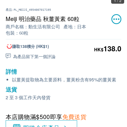
1 / 2
產品:
PL_MEIJI_4954007017195
Meiji 明治藥品 秋薑黃素 60粒
商戶名稱：
動生活有限公司
產地：
日本
包裝：
60粒
賺取138積分 (HK$1)
138.0
HK$
為產品留下第一個評論
詳情
以薑黃提取物為主要原料，薑黃粉含有95%的薑黃素
送貨
2 至 3 個工作天內發貨
本店購物滿$500即享
免費送貨