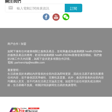
限於由於天災、火災、水災、意外、暴亂、戰爭、
關注我們
政府政策、罷工或任何不能控制的情況）而未能準
訂閱
確地提供閣下所需的貨品或服務，健康網購
<health.ESDdlife> 及 Power Living 均不會承擔任
何責任或賠償。
品質保証服務 :
商戶合作 / 加盟
Power Living 之產品提供七日品質保証服務，如產
如閣下擁有任何健康相關之服務及產品，並有興趣成為健康網購 health.ESDlife
品有品質的差異問題（不包括外觀問題），可在7
的服務及產品供應商，歡迎與健康網購 health.ESDlife業務發展部聯絡。我們會
天內自行到Power Living更換，但更換貨品必須其
於2個工作天內回覆，為閣下提供更多有關合作詳情。
電郵:
partnership@esdlife.com
包裝完整、無任何損毁及刮花痕跡、未填寫保用
重要聲明：
證，並只限更換相同型號之貨品，但每個產品只能
生活易會員於本網站內所發表的全部內容為即時更新，因此生活易不會預先審查
任何內容，並不會保證其準確性、完整性及質量。此外，會員所發表的全部內容
更換一次。
均屬個人意見，並不代表生活易之言論及立場。如從而引起任何損失或法律糾
紛，生活易概不負責。有關詳情請參閱生活易的免責聲明。
保修 :
保修服務事宜將由產品的代理商提供。
如購買貼有防偽標籤的商品，請剪下標籤並附在商
店發票上，方可享有保修服務。如在保修上有任何