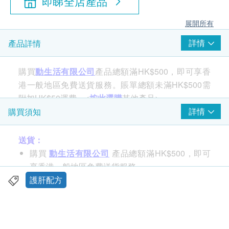
即睇全店產品
展開所有
詳情
產品詳情
購買
動生活有限公司
產品總額滿HK$500，即可享香
港一般地區免費送貨服務。賬單總額未滿HK$500需
附加HK$50運費。<
按此選購
其他產品>
詳情
購買須知
功效
送貨：
本產品以薑黃提取物為主要原料，薑黃粉含有95%的
購買
動生活有限公司
產品總額滿HK$500，即可
薑黃素。
享香港一般地區免費送貨服務
除了日常健康管理外，我們還推薦給那些注重美容和
賬單總額未滿HK$500需附加HK$50運費。
護肝配方
喜歡宴會的人。
東涌、長洲、馬灣、梅窩、南丫島、坪洲及愉景灣
等偏遠地區會安排到付
服用方法
速遞送貨方面，貨品將於購買後 3 個工作天內寄
一天兩粒