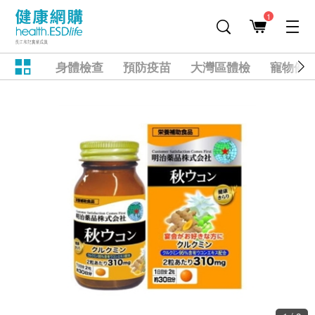
1
身體檢查
預防疫苗
大灣區體檢
寵物健