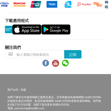
如購物未滿HKD$500，客人亦可以到付形式安排
轉
送貨自取 或 可選擇到佐敦/觀塘/沙田/元朗分店自
帳
保用條款：
取營養補充品。
貨品質量保證，於顧客收到產品當日起計，食用期
下載應用程式
應最少有12個月或以上。
退換條款：
當顧客收取已訂購之貨品時，有責任檢查貨品是否
有損毀情況，一經確認簽收，恕不接受退換。
關注我們
退換產品必須包裝完整，如退換之產品有任何殘缺
訂閱
或過期退回，供應商有權不受理。
如有其他損壞或遺漏查詢，顧客必須保留有效收據
正本，並於送貨後3個工作天內按下列方式聯絡
23690680 客戶服務部跟進。
電郵: info@mobilemedical.com.hk
商戶合作 / 加盟
如閣下擁有任何健康相關之服務及產品，並有興趣成為健康網購 health.ESDlife
的服務及產品供應商，歡迎與健康網購 health.ESDlife業務發展部聯絡。我們會
於2個工作天內回覆，為閣下提供更多有關合作詳情。
電郵:
partnership@esdlife.com