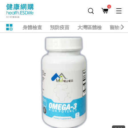
1
身體檢查
預防疫苗
大灣區體檢
寵物健