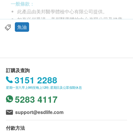
其保質期並維持其營養價值
一般條款：
心臟健康：透過三酸甘油酯和血壓管理降低心臟病
此產品由美邦醫學體檢中心有限公司提供。
風險
如有任何爭議，美邦醫學體檢中心有限公司及健康
大腦功能：增強記憶力、認知力和大腦發育
網購 health.ESDlife 保留最終決議權。
魚油
關節舒適：減輕疼痛和僵硬，有助於治療關節炎
送貨條款：
建議服用分量
購買MM Wellness產品總額滿HK$500，即可享本
成人每日服1次，每次1粒
地免費送貨服務。賬單總額未滿HK$500需附加
合共30粒軟膠囊
HK$30運費。
訂購及查詢
我們將於確定訂單後2-4個工作天內安排發貨。
3151 2288
產地
不排除運送時間會因節日而有所影響。當八號烈風
100%美國製造
星期一至六早上9時至晚上12時; 星期日及公眾假期休息
訊號懸掛或黑色暴雨警告生效時，送貨服務時間將
5283 4117
會延遲。
所有訂單須視乎相關貨品的供應情況再作最後確
送貨
認。倘若生活易未能提供任何訂單上的貨品，生活
support@esdlife.com
一次性購買營養補充品滿HKD$500，即可享香港
易有權拒絕接受該訂單，並且會於送貨前透過電話
順豐免費速遞，2 至 4 個工作天內發貨。
或電郵通知顧客再作安排。
付款方法