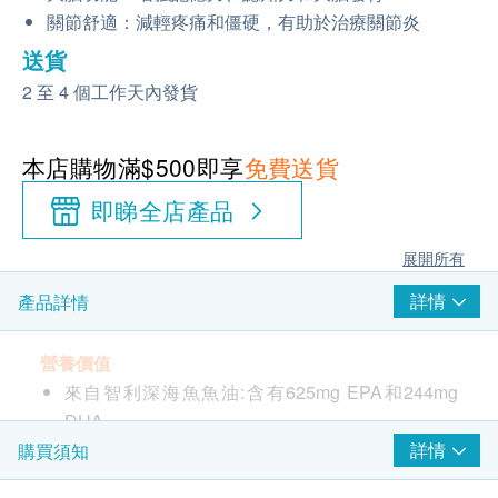
關節舒適：減輕疼痛和僵硬，有助於治療關節炎
送貨
2 至 4 個工作天內發貨
本店購物滿$500即享
免費送貨
即睇全店產品
展開所有
詳情
產品詳情
營養價值
來自智利深海魚魚油:含有625mg EPA和244mg
DHA
採用特殊配方-迷迭香萃取物,有強效抗氧化成分，
詳情
購買須知
能夠減少魚油中的氧化反應，減少變質風險，延長