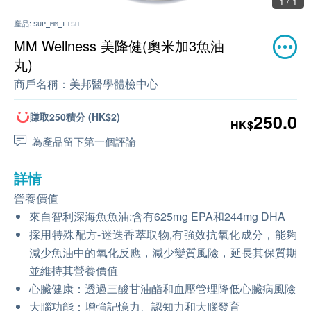
1 / 1
產品:
SUP_MM_FISH
MM Wellness 美降健(奧米加3魚油
丸)
商戶名稱：
美邦醫學體檢中心
賺取250積分 (HK$2)
250.0
HK$
為產品留下第一個評論
詳情
營養價值
來自智利深海魚魚油:含有625mg EPA和244mg DHA
採用特殊配方-迷迭香萃取物,有強效抗氧化成分，能夠
減少魚油中的氧化反應，減少變質風險，延長其保質期
並維持其營養價值
心臟健康：透過三酸甘油酯和血壓管理降低心臟病風險
大腦功能：增強記憶力、認知力和大腦發育