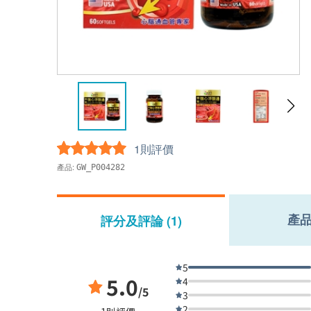
1則評價
產品:
GW_P004282
產
評分及評論 (1)
5
5.0
4
/5
3
2