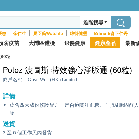
進階搜尋
優惠
余仁生
屈臣氏Watslife
維特健靈
Bifina S森下仁丹
預防疫苗
大灣區體檢
銀髮健康
健康產品
最新
60粒)
Potoz 波圖斯 特效強心淨脈通 (60粒)
商戶名稱：
Great Well (HK) Limited
詳情
蘊含四大成份修護配方，是合適關注血糖、血脂及膽固醇
物
送貨
3 至 5 個工作天內發貨