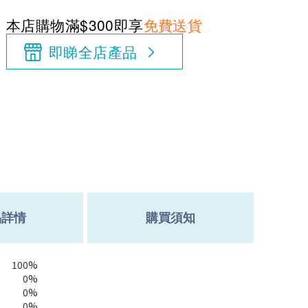
本店購物滿$300即享
免費送貨
即睇全店產品
品詳情
購買須知
100%
0%
0%
0%