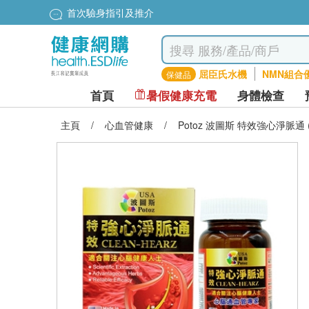
首次驗身指引及推介
屈臣氏水機
NMN組合
保健品
首頁
暑假健康充電
身體檢查
主頁
/
心血管健康
/
Potoz 波圖斯 特效強心淨脈通 (