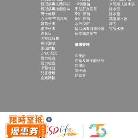
新冠病毒抗體測試
13價疫苗
水龍頭式濾水器
新冠病毒檢測套裝
甲型肝炎疫苗
濾水壺
男士健康
5合1疫苗
濾水瓶
心血管/三高風險
6合1疫苗
花灑濾水器
婚前檢查
水痘疫苗
濾芯
備孕檢查
輪狀病毒口服疫苗
電解水機
過敏症
日本腦炎疫苗
內視鏡服務
癌症測試
健康管理
家傭體檢
DNA 測試
血壓計
視力檢查
血糖及膽固醇檢測
聽力檢查
體溫計
中醫保健
電子磅
兒童發展
助聽器
企業體檢