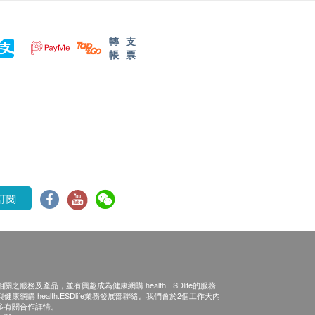
轉
支
帳
票
訂閱
之服務及產品，並有興趣成為健康網購 health.ESDlife的服務
康網購 health.ESDlife業務發展部聯絡。我們會於2個工作天內
多有關合作詳情。