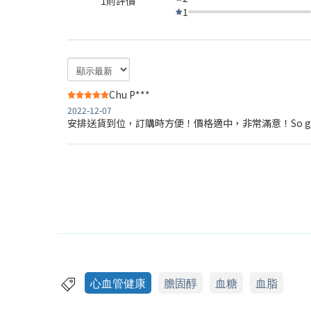
1則評價
1
Chu P***
2022-12-07
安排送貨到位，訂購時方便！價格適中，非常滿意！So go
心血管健康
膽固醇
血糖
血脂