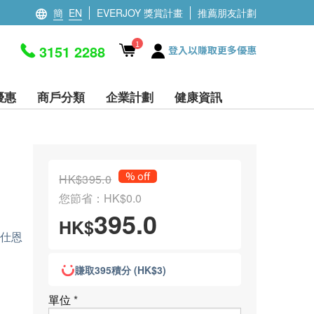
簡
EN
EVERJOY 獎賞計畫
推薦朋友計劃
1
3151 2288
登入以賺取更多優惠
優惠
商戶分類
企業計劃
健康資訊
% off
HK$395.0
您節省：HK$0.0
395.0
HK$
人仕恩
賺取395積分 (HK$3)
單位
*