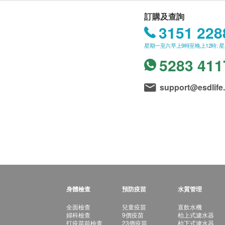
訂購及查詢
3151 228
星期一至六早上9時至晚上12時; 
5283 411
support@esdlife
身體檢查
預防疫苗
水質管理
全面檢查
兒童疫苗
直飲水機
婦科檢查
9價疫苗
枱上式濾水器
打疫苗前檢查
23價疫苗
枱下式濾水器