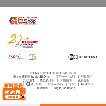
緩肌肉酸痛、減少疲倦，亦可幫助身體攝取鈣質。
鋅Zinc
鋅存在于300多種礦物質中、有修復傷口、維持生殖
功能、促進兒童成長發育、幫助細胞再生、合成蛋白
質、保護視力、提高免疫力、對抗自由基等作用，同
時它能幫助維持一個健康的免疫系統，是身體抗氧化
系統的重要組織成份。
鯊魚軟骨素shark cartilage
鯊魚軟骨是由一些巨蛋白質纖維組成的，它包括六至
七種具有維持健康作用的黏多糖類和葡萄糖氨。黏多
糖類的重要角色在於它幫助身體生產黏液狀的潤滑
劑，及刺激免疫系統功能和其他功能。鯊魚軟骨目前
© ESD Services Limited 2000-2026
是世界上強力的天然抗發炎物質與傷口癒合物質。
關於健康網購 health.ESDlife
商戶合作 / 加盟
聯絡我們
加入我們
條款及細則
私隱聲明
免責聲明
菊糖Inulin
生活易旗下業務：
新婚
Anniversary
家庭
healthyD
健康網購
Digital Solutions
菊苣纖維又稱為菊糖(inulin)，是從菊苣中萃取出來，
屬於水溶性纖維的一種，不被人體消化吸收，具保水
性，可溶於水中形成黏性膠狀物質，它進入腸道後，