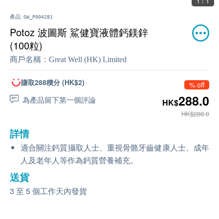
1 / 1
產品:
GW_P004281
Potoz 波圖斯 鯊健寶液體鈣鎂鋅
(100粒)
商戶名稱：
Great Well (HK) Limited
賺取288積分 (HK$2)
% off
288.0
為產品留下第一個評論
HK$
HK$288.0
詳情
適合關注鈣質攝取人士、重視骨骼牙齒健康人士、成年
人及老年人等作為鈣質營養補充。
送貨
3 至 5 個工作天內發貨