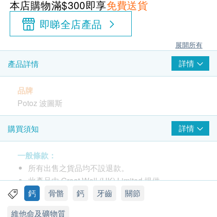
本店購物滿$300即享
免費送貨
即睇全店產品
展開所有
詳情
產品詳情
品牌
Potoz 波圖斯
包裝
詳情
購買須知
100粒
一般條款：
產地
所有出售之貨品均不設退款。
美國
此產品由 Great Well (HK) Limited 提供。
如有任何爭議，Great Well (HK) Limited及健康網
鈣
骨骼
鈣
牙齒
關節
功效
購 Health.ESDlife 保留最終決議權。
維他命及礦物質
經 GMP (Good Manufacturing Practice) 優質生產及最