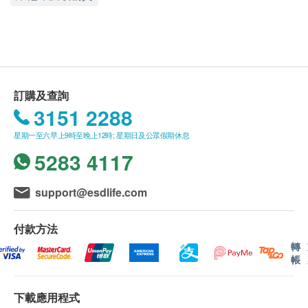
新研究調配，適合關注鈣質攝取人士、重視骨骼牙齒
送貨條款：
健康人士、成年人及老年人等作為鈣質營養補充。其
購買任何產品總額滿HK$300，即可享本地免費送
配方成份加入鎂、鋅、鯊魚軟骨素，幫助身體更快吸
貨服務。賬單總額未滿HK$300需附加HK$50運
收鈣質。配合益生纖維有助消化及胃腸健康，獨特組
費。
合成份鯊魚軟骨素有助修護骨骼關節。並探用更貼心
Great Well將於確定訂單後3個工作天內安排發
訂購及查詢
液體軟膠囊設計，誠為補鈣之選。
貨。
3151 2288
疫情下的順豐速運的最新服務安排 – 部份地區暫停
星期一至六早上9時至晚上12時; 星期日及公眾假期休息
服用方便，吸收更快
或提供有限度服務，請客戶填寫順豐站/順豐
5283 4117
維他命C、維他命D、鋅，3合黃金比率，吸收更好
locker地址，以便收取貨品。
添加鋅元素，加強抵抗力
不排除運送時間會因節日而有所影響。當八號烈風
support@esdlife.com
添加維他命D含量，有助鈣質吸收;從而增強骨質密
訊號懸掛或黑色暴雨警告生效時，送貨服務時間將
度
會延遲。
付款方法
有助膠原蛋白合成。
所有訂單須視乎相關貨品的供應情況再作最後確
轉
認。倘若生活易未能提供任何訂單上的貨品，生活
帳
服用方式
易有權拒絕接受該訂單，並且會於送貨前透過電話
成人方法 每日1-2次，每次1片或遵從醫護指示。
或電郵通知顧客再作安排。
下載應用程式