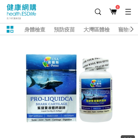
1
身體檢查
預防疫苗
大灣區體檢
寵物健