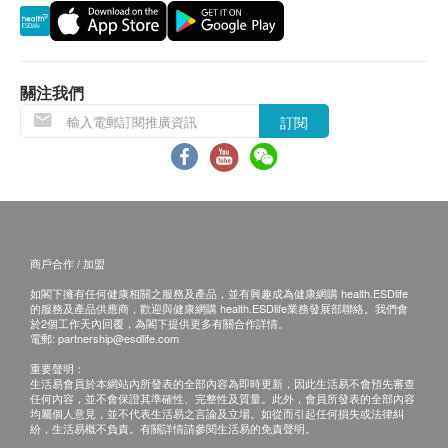
產品成份
保用：
Calcium carbonate(碳酸鈣)-1620mg
貨品質量保證，於顧客收到產品當日起計，食用期
as elementary calaium(元素鈣)-600mg
應最少有12個月或以上。
關注我們
Magnesium Oxide(氧化鎂)-340mg
Zinc(鋅)-10mg
訂閱
退換條款：
Shark Cartilage(鯊魚軟骨素)-50mg
當顧客收取已訂購之貨品時，有責任檢查貨品是否
Inulin(菊糖)-20mg
有損毀情況，一經確認簽收，恕不接受退換。
碳酸鈣Calcium carbonate
退換產品必須包裝完整，如退換之產品有任何殘缺
碳酸鈣是當飲食中缺乏鈣時所使用的膳食補充品，鈣
或過期退回，供應商有權不受理。
是維持許多身體功能的必要元素，如骨骼的生長和修
如有其他損壞或遺漏查詢，顧客必須保留有效收據
商戶合作 / 加盟
復、肌肉和神經的運作、凝血功能等。雖然人體所需
正本，並於送貨後3個工作天內按下列方式聯絡
如閣下擁有任何健康相關之服務及產品，並有興趣成為健康網購 health.ESDlife
的鈣大部分可從食物中獲得，但服用額外的鈣能幫助
Great Well (HK) Limited 客戶服務部跟進。
的服務及產品供應商，歡迎與健康網購 health.ESDlife業務發展部聯絡。我們會
於2個工作天內回覆，為閣下提供更多有關合作詳情。
骨骼再生及強化。除了補鈣，碳酸鈣也可作為胃灼熱
電郵: info@gwellhk.com
電郵:
partnership@esdlife.com
的解酸劑、舒緩胃酸消化不良及胃部不適的問題。
查詢熱線:2310 7088
重要聲明：
氧化鎂 Magnesium Oxide
生活易會員於本網站內所發表的全部內容為即時更新，因此生活易不會預先審查
任何內容，並不會保證其準確性、完整性及質量。此外，會員所發表的全部內容
鎂的重要價值在於協助肌肉放鬆，鎂與鈣彼此配合，
均屬個人意見，並不代表生活易之言論及立場。如從而引起任何損失或法律糾
紛，生活易概不負責。有關詳情請參閱生活易的免責聲明。
達至肌肉收放的自然調節機能。鎂另一重要功能是舒