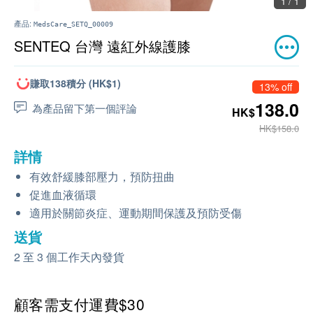
1 / 1
產品:
MedsCare_SETQ_00009
SENTEQ 台灣 遠紅外線護膝
賺取138積分 (HK$1)
13% off
138.0
為產品留下第一個評論
HK$
HK$158.0
詳情
有效舒緩膝部壓力，預防扭曲
促進血液循環
適用於關節炎症、運動期間保護及預防受傷
送貨
2 至 3 個工作天內發貨
顧客需支付運費$30