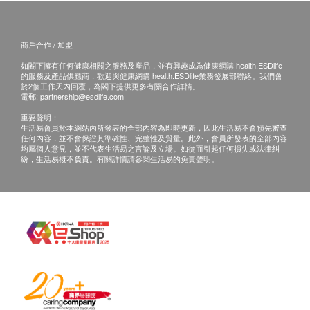
商戶合作 / 加盟
如閣下擁有任何健康相關之服務及產品，並有興趣成為健康網購 health.ESDlife
的服務及產品供應商，歡迎與健康網購 health.ESDlife業務發展部聯絡。我們會
於2個工作天內回覆，為閣下提供更多有關合作詳情。
電郵:
partnership@esdlife.com
重要聲明：
生活易會員於本網站內所發表的全部內容為即時更新，因此生活易不會預先審查
任何內容，並不會保證其準確性、完整性及質量。此外，會員所發表的全部內容
均屬個人意見，並不代表生活易之言論及立場。如從而引起任何損失或法律糾
紛，生活易概不負責。有關詳情請參閱生活易的免責聲明。