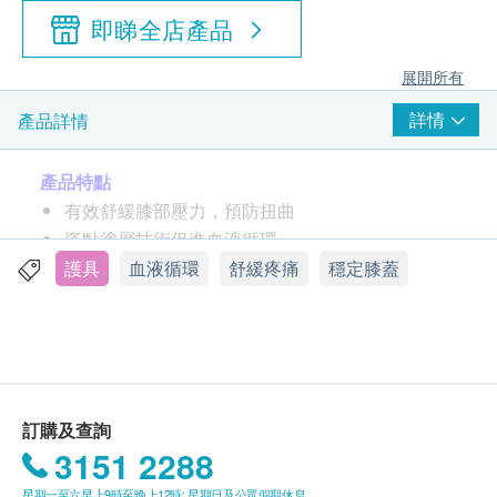
即睇全店產品
展開所有
詳情
產品詳情
產品特點
有效舒緩膝部壓力，預防扭曲
瓷點塗層技術促進血液循環
透氣物料，具彈性
護具
血液循環
舒緩疼痛
穩定膝蓋
適用於關節炎症、運動期間保護及預防受傷
產品尺寸
S: 膝圍 12 3/4”
M: 膝圍 13 1/2”
訂購及查詢
L: 膝圍 13 3/4”
3151 2288
XL: 膝圍 14 3/8”
星期一至六早上9時至晚上12時; 星期日及公眾假期休息