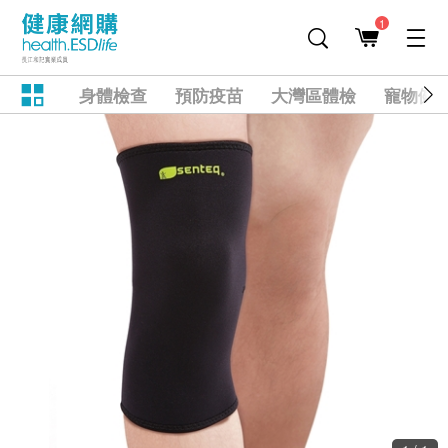
1
身體檢查
預防疫苗
大灣區體檢
寵物健