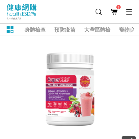
1
身體檢查
預防疫苗
大灣區體檢
寵物健