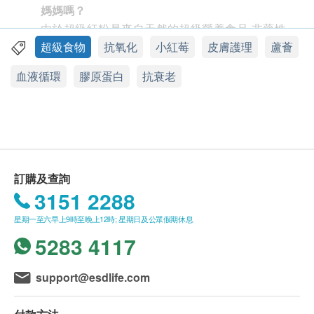
權。
澳洲
媽媽嗎？
由於超級紅粉是來自天然的超級營養食品,非藥性,
送貨條款：
包裝
所以適合任何人士飲用,但始終各人體質不同,如有
超級食物
抗氧化
小紅莓
皮膚護理
蘆薈
購買SuperFood Lab產品總額滿HK$400，即可享
300克
懷疑可先向家庭醫生查詢
血液循環
膠原蛋白
抗衰老
本地免費送貨服務。賬單總額未滿HK$400需附加
HK$50運費。
功效
小朋友可以食嗎？
我們將於確定訂單後1-3個工作天內安排發貨。
SuperFood Lab SuperRed超級膠原紅粉含有豐富
由於超級紅粉是來自天然的超級營養食品,非藥性,
不排除運送時間會因節日而有所影響。當八號烈風
的高濃度水解膠原蛋白，不僅補充你流失的膠原蛋
所以適合3歲或以上人士飲用,小朋友建議飲用成人
訊號懸掛或黑色暴雨警告生效時，送貨服務時間將
白有效修復皮膚、頭髮和指甲，還加了豐富的透明
的一半份量
會延遲。
質酸透明質酸幫助刺激膠原蛋白增生，讓肌膚能自
訂購及查詢
所有訂單須視乎相關貨品的供應情況再作最後確
行生成更多膠原蛋白，養成水煮蛋Q彈肌。輔酵素
打開樽裝的包裝後，為什麼裡面的份量是只有一
3151 2288
認。倘若健康網購health.ESDlife未能提供任何訂
CoQ10刺激膠原蛋白及彈性蛋白增生，讓皮膚恢
半？
星期一至六早上9時至晚上12時; 星期日及公眾假期休息
單上的貨品，健康網購health.ESDlife有權拒絕接
復肌底纖維張力，能撫平皺紋和細紋。
罐裝有270g及300g，有三十天份量，因為所有材
5283 4117
受該訂單，並且會於送貨前透過電話或電郵通知顧
SuperFood Lab 超級膠原紅粉裡富含超級食品的
料已磨成微粉，濃縮因數能加倍人體吸收，有機會
客再作安排。
維他命C，在蛋白膠原的結合過程當中擔當著重要
因分子微細而感覺較少 由於綠粉和紅粉的成份不
support@esdlife.com
的輔助角色，能全面改善膚色，讓暗黃肌膚恢復彈
同，微粉的密度和重量比會有所分別，不過紅粉都
保用條款：
潤粉紅肌。維他命E能幫助滋潤皮膚及傷口癒合，
會足270g和300g，約30次分量的。