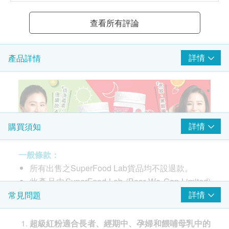
查看所有評論
詳情
產品詳情
詳情
購買須知
一般條款：
所有出售之SuperFood Lab貨品均不設退款。
此產品由SuperFood Lab (Bear We Can Limited)
品牌
提供。
詳情
常見問題
SuperFood Lab
如有任何爭議，SuperFood Lab (Bear We Can
Limited)及健康網購health.ESDlife保留最終決議
產地
超級紅粉適合長者、經期中、孕婦和餵哺母乳中的