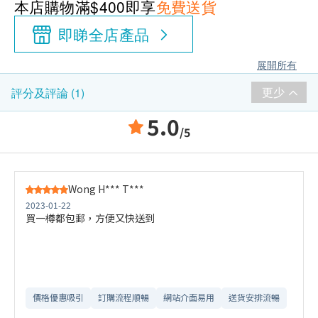
本店購物滿$400即享
免費送貨
即睇全店產品
展開所有
更少
評分及評論 (1)
5.0
/5
Wong H*** T***
2023-01-22
買一樽都包郵，方便又快送到
價格優惠吸引
訂購流程順暢
網站介面易用
送貨安排流暢