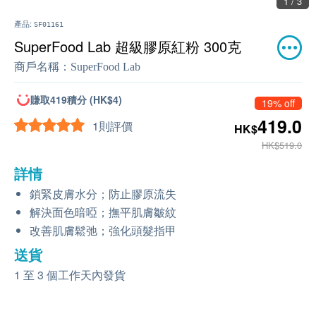
1 / 3
產品:
SF01161
SuperFood Lab 超級膠原紅粉 300克
商戶名稱：
SuperFood Lab
賺取419積分 (HK$4)
19% off
419.0
1則評價
HK$
HK$519.0
詳情
鎖緊皮膚水分；防止膠原流失
解決面色暗啞；撫平肌膚皺紋
改善肌膚鬆弛；強化頭髮指甲
送貨
1 至 3 個工作天內發貨