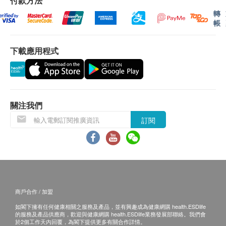
付款方法
貨品質量保證，於顧客收到產品當日起計，使用
強化肌底的防禦能力，也能加快暗瘡癒合速度。
轉
期應最少有12個月或以上。
帳
適用人士
退換條款：
有細紋
下載應用程式
當顧客收取已訂購之貨品時，有責任檢查貨品是否
肌膚乾燥
有損毀情況，一經確認簽收，恕不接受退換。
皮膚暗啞鬆弛
退換產品必須包裝完整，如退換之產品有任何殘缺
或過期退回，供應商有權不受理。
服用方法
關注我們
如有其他損壞或遺漏查詢，顧客必須保留有效收據
加入250毫升水中
正本，並於送貨後3個工作天內按下列方式聯絡健
訂閱
加入250毫升水和蘋果汁調味
康網購health.ESDlife客戶服務部跟進。
加入無糖低脂乳酪食用
配合果醋調味飲用
成分
特殊專利-水解膠原蛋白
商戶合作 / 加盟
蔓越梅
如閣下擁有任何健康相關之服務及產品，並有興趣成為健康網購 health.ESDlife
葡萄籽精華
的服務及產品供應商，歡迎與健康網購 health.ESDlife業務發展部聯絡。我們會
於2個工作天內回覆，為閣下提供更多有關合作詳情。