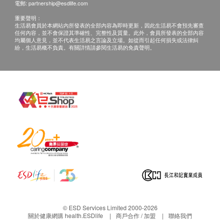
透明質酸
電郵:
partnership@esdlife.com
有機玫瑰果
重要聲明：
蘆薈
生活易會員於本網站內所發表的全部內容為即時更新，因此生活易不會預先審查
任何內容，並不會保證其準確性、完整性及質量。此外，會員所發表的全部內容
薑黃
均屬個人意見，並不代表生活易之言論及立場。如從而引起任何損失或法律糾
紛，生活易概不負責。有關詳情請參閱生活易的免責聲明。
水解膠原蛋白
草莓
藍莓
天然草莓調味劑
左旋麩醯胺酸
石榴
紅桑莓
天然蜜桃調味劑
櫻桃
小紅莓
紅菜頭
亞拉伯膠(益生元)
針葉櫻桃
© ESD Services Limited 2000-2026
關於健康網購 health.ESDlife
商戶合作 / 加盟
聯絡我們
菠菜