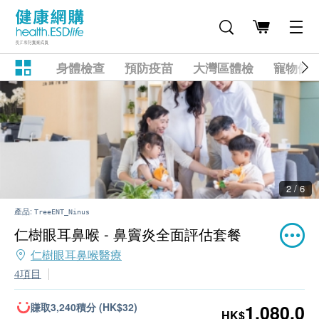
身體檢查
預防疫苗
大灣區體檢
寵物健
2 / 6
產品:
TreeENT_Ninus
仁樹眼耳鼻喉 - 鼻竇炎全面評估套餐
仁樹眼耳鼻喉醫療
4項目
賺取3,240積分 (HK$32)
1,080.0
HK$