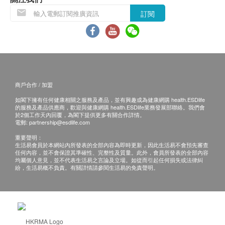
訂閱
商戶合作 / 加盟
如閣下擁有任何健康相關之服務及產品，並有興趣成為健康網購 health.ESDlife
的服務及產品供應商，歡迎與健康網購 health.ESDlife業務發展部聯絡。我們會
於2個工作天內回覆，為閣下提供更多有關合作詳情。
電郵:
partnership@esdlife.com
重要聲明：
生活易會員於本網站內所發表的全部內容為即時更新，因此生活易不會預先審查
任何內容，並不會保證其準確性、完整性及質量。此外，會員所發表的全部內容
均屬個人意見，並不代表生活易之言論及立場。如從而引起任何損失或法律糾
紛，生活易概不負責。有關詳情請參閱生活易的免責聲明。