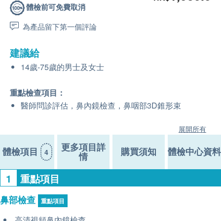
體檢前可免費取消
為產品留下第一個評論
建議給
14歲-75歲的男士及女士
重點檢查項目：
醫師問診評估，鼻內鏡檢查，鼻咽部3D錐形束
展開所有
更多項目詳
體檢項目
購買須知
體檢中心資料
4
情
1
重點項目
鼻部檢查
重點項目
高清視頻鼻內鏡檢查