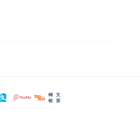
轉
支
帳
票