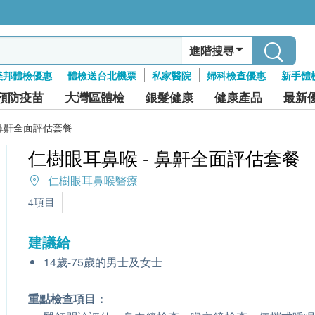
進階搜尋
美邦體檢優惠
體檢送台北機票
私家醫院
婦科檢查優惠
新手體
預防疫苗
大灣區體檢
銀髮健康
健康產品
最新
 鼻鼾全面評估套餐
仁樹眼耳鼻喉 - 鼻鼾全面評估套餐
仁樹眼耳鼻喉醫療
4項目
建議給
14歲-75歲的男士及女士
重點檢查項目：