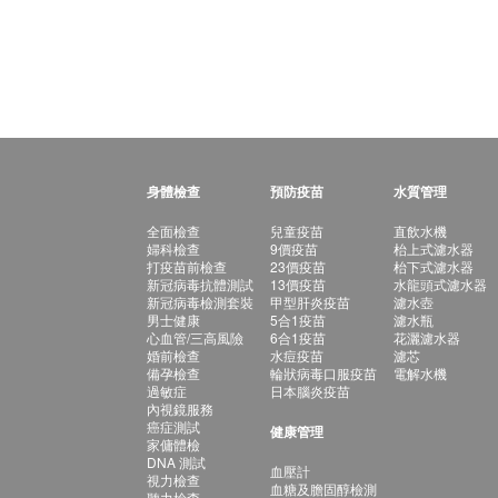
身體檢查
預防疫苗
水質管理
全面檢查
兒童疫苗
直飲水機
婦科檢查
9價疫苗
枱上式濾水器
打疫苗前檢查
23價疫苗
枱下式濾水器
新冠病毒抗體測試
13價疫苗
水龍頭式濾水器
新冠病毒檢測套裝
甲型肝炎疫苗
濾水壺
男士健康
5合1疫苗
濾水瓶
心血管/三高風險
6合1疫苗
花灑濾水器
婚前檢查
水痘疫苗
濾芯
備孕檢查
輪狀病毒口服疫苗
電解水機
過敏症
日本腦炎疫苗
內視鏡服務
癌症測試
健康管理
家傭體檢
DNA 測試
血壓計
視力檢查
血糖及膽固醇檢測
聽力檢查