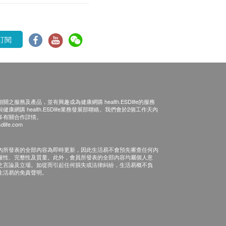
訂閱
之服務及產品，並有興趣成為健康網購 health.ESDlife的服務
康網購 health.ESDlife業務發展部聯絡。我們會於2個工作天內
多有關合作詳情。
dlife.com
內所發表的全部內容為即時更新，因此生活易不會預先審查任何內
確性、完整性及質量。此外，會員所發表的全部內容均屬個人意
之言論及立場。如從而引起任何損失或法律糾紛，生活易概不負
生活易的免責聲明。