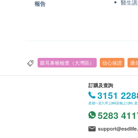
醫生講
報告
眼耳鼻喉檢查（大灣區）
信心保證
適
訂購及查詢
3151 228
星期一至六早上9時至晚上12時; 
5283 411
support@esdlife