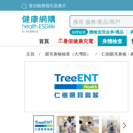
首次驗身指引及推介
體檢送現金券/禮品
身體檢查
首頁
暑假健康充電
身體檢查
主頁
/
眼耳鼻喉檢查（大灣區）
/
仁樹眼耳鼻喉 -