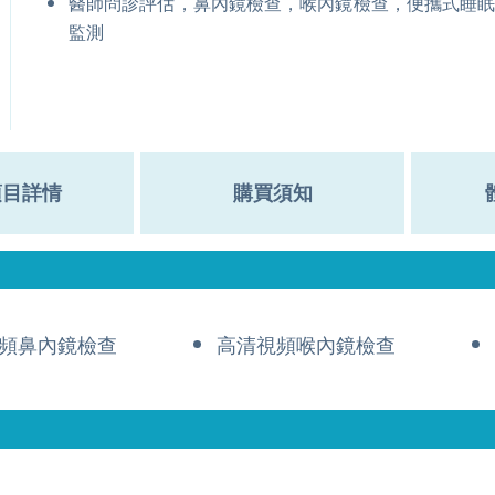
醫師問診評估，鼻內鏡檢查，喉內鏡檢查，便攜式睡
監測
項目詳情
購買須知
頻鼻內鏡檢查
高清視頻喉內鏡檢查