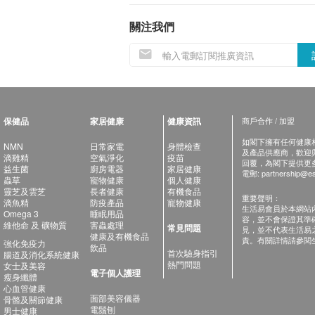
關注我們
保健品
家居健康
健康資訊
商戶合作 / 加盟
如閣下擁有任何健康相關
NMN
日常家電
身體檢查
及產品供應商，歡迎與健
滴雞精
空氣淨化
疫苗
回覆，為閣下提供更
益生菌
廚房電器
家居健康
電郵:
partnership@es
蟲草
寵物健康
個人健康
靈芝及雲芝
長者健康
有機食品
重要聲明：
滴魚精
防疫產品
寵物健康
生活易會員於本網站
Omega 3
睡眠用品
容，並不會保證其準
維他命 及 礦物質
害蟲處理
常見問題
見，並不代表生活易
健康及有機食品
責。有關詳情請參閱
強化免疫力
飲品
首次驗身指引
腸道及消化系統健康
熱門問題
女士及美容
電子個人護理
瘦身纖體
心血管健康
面部美容儀器
骨骼及關節健康
電鬚刨
男士健康