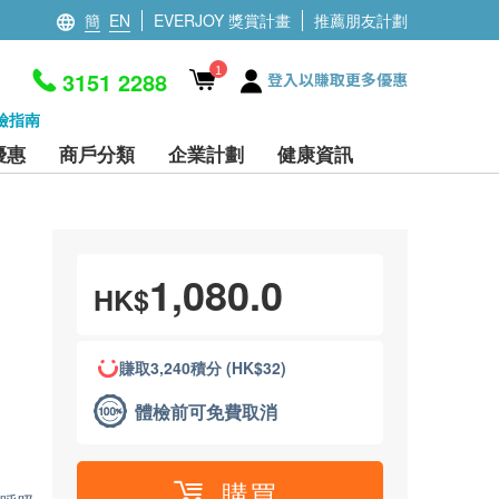
簡
EN
EVERJOY 獎賞計畫
推薦朋友計劃
1
3151 2288
登入以賺取更多優惠
檢指南
優惠
商戶分類
企業計劃
健康資訊
1,080.0
HK$
賺取3,240積分 (HK$32)
體檢前可免費取消
購買