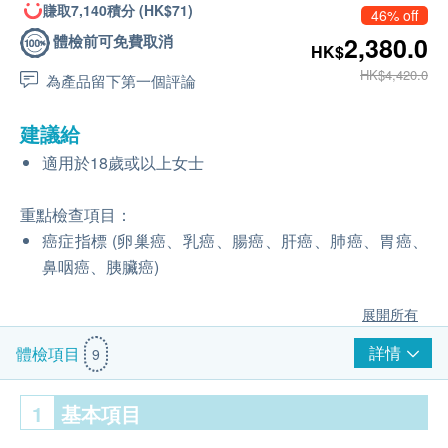
賺取7,140積分 (HK$71)
46% off
體檢前可免費取消
2,380.0
HK$
HK$4,420.0
為產品留下第一個評論
建議給
適用於18歲或以上女士
重點檢查項目：
癌症指標 (卵巢癌、乳癌、腸癌、肝癌、肺癌、胃癌、
鼻咽癌、胰臟癌)
展開所有
詳情
體檢項目
9
1
基本項目