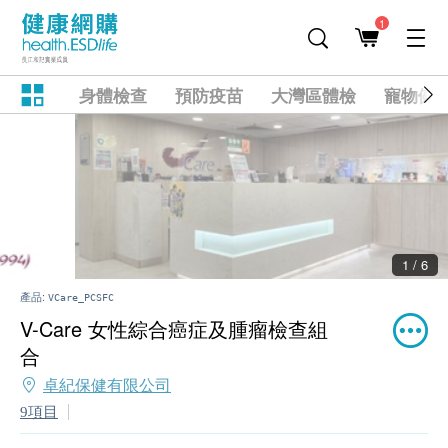
1
身體檢查
預防疫苗
大灣區體檢
寵物健
2 / 6
產品:
VCare_PCSFC
V-Care 女性綜合癌症及腫瘤檢查組
合
卓紀保健有限公司
9項目