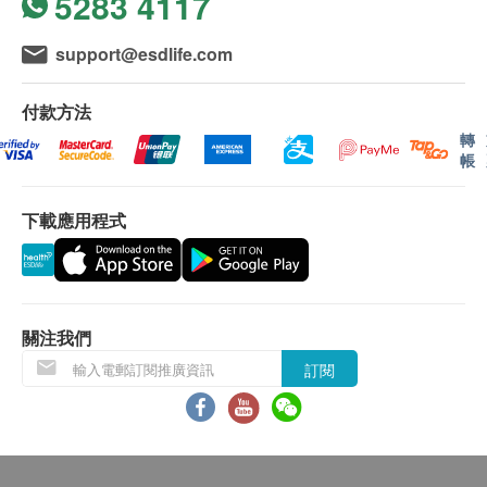
5283 4117
親身領取：親身前往檢驗中心
甲狀腺超聲波
通過超聲波觀察頸部位子甲狀腺的大小、形狀和結構是否存在
support@esdlife.com
異常，例如結節、腫瘤、囊腫等。
郵寄報告：需於檢查當天提出
19% off
付款方法
1,100.0
HK$
備註
HK$1,350
轉
如果客戶已完成電話講解服務,若再要求講解,需另
帳
盆腔超聲波 (包括子宫、卵巢) (女性)
外收取$300解析報告費。
透過盆腔超聲波檢查，可檢驗子宮、卵巢等生殖器官有否產生
客戶若體檢後叁個月內不提取報告，所有報告一律
病變。
下載應用程式
作銷毀處理及不會存底，客戶如需額外索取報告複
39% off
印本(體檢後叁個月內)，將收取$50行政費。註
1,100.0
HK$
HK$1,800
意：複印本報告未必完整。
所有身體檢查並非作為醫務診斷或治療用途,如需
關注我們
撰寫醫生轉介信,將作額外收費$100。
訂閱
如有爭議，健康網購health.ESDlife 及 卓紀保健有
限公司保留最後決定權。
免責聲明：