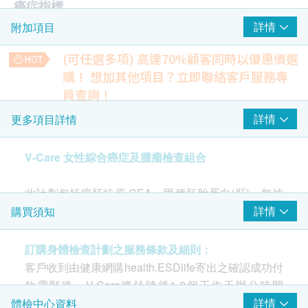
癌症指標
詳情
附加項目
甲種胎蛋白 (肝癌)
病毒抗體EBV (鼻咽癌)
(可任選多項) 高達70%顧客同時以優惠價選
癌胚抗原 (腸癌)
購！
想加其他項目？立即聯絡客戶服務專
癌抗原 19.9 (胰臟)
員查詢！
癌抗原125 (卵巢癌)
脂聯素
詳情
更多項目詳情
癌抗原15.3 (乳房) - 只限女性
預測早期糖尿病的風險。
癌抗原 72.4 (胃)
33% off
無神經元特異性烯醇 (肺癌)
V-Care 女性綜合癌症及腫瘤檢查組合
200.0
HK$
HK$300
報告
此計劃包括癌胚抗原 CEA、甲種胚胎蛋白(肝)、無神
乳房超聲波 (女性)
檢查乳房是否有異象，如腫瘤、水瘤、纖維瘤或乳腺增生等。
經元特異性烯醇(肺)、艾泊斯坦氏病毒抗體(鼻咽)、癌
醫護人員電話講解報告
詳情
購買須知
39% off
抗原 CA 125(卵巢)、癌抗原CA15.3(乳房)、癌抗原
1,100.0
CA 72.4(胃)、癌抗原 CA 19.9(胰臟)
HK$
HK$1,800
訂購身體檢查計劃之服務條款及細則：
客戶收到由健康網購health.ESDlife寄出之確認成功付
子宮頸超薄細胞檢查 (液基)
適合所有18歲以上女士。子宮頸癌，乳癌等婦科疾病
款電郵後，V-Care將於隨後1-2個工作天辦公時間
子宮頸超薄細胞檢查（液基細胞學）是一種常用於篩查宮頸癌
為香港女性十大癌症，隨著年齡的增長，女性應定期
內，致電客戶預約身體檢查的時間及地點。客戶亦可
詳情
體檢中心資料
和癌前病變的檢查方法。它與傳統的子宮頸細胞學檢查相比，