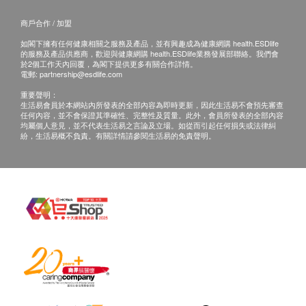
所有健康檢查/服務並非作為醫務診斷或治療用
途。當閣下身體健康出現任何疾病徵兆時，應立即
商戶合作 / 加盟
諮詢有認可資格的醫生，作出診斷及治療。
如閣下擁有任何健康相關之服務及產品，並有興趣成為健康網購 health.ESDlife
的服務及產品供應商，歡迎與健康網購 health.ESDlife業務發展部聯絡。我們會
本服務/產品由商戶提供。生活易【健康網購
於2個工作天內回覆，為閣下提供更多有關合作詳情。
health.ESDlife】並沒有經營或提供本服務/產品。
電郵:
partnership@esdlife.com
有關此服務/產品的錯漏或延誤，或因使用此服務/
重要聲明：
生活易會員於本網站內所發表的全部內容為即時更新，因此生活易不會預先審查
產品而引致的損失、損害、受傷或法律訴訟，健康
任何內容，並不會保證其準確性、完整性及質量。此外，會員所發表的全部內容
均屬個人意見，並不代表生活易之言論及立場。如從而引起任何損失或法律糾
網購health.ESDlife概不負責。一切有關的索償或
紛，生活易概不負責。有關詳情請參閱生活易的免責聲明。
查詢，須向提供服務之體檢中心或商戶提出。