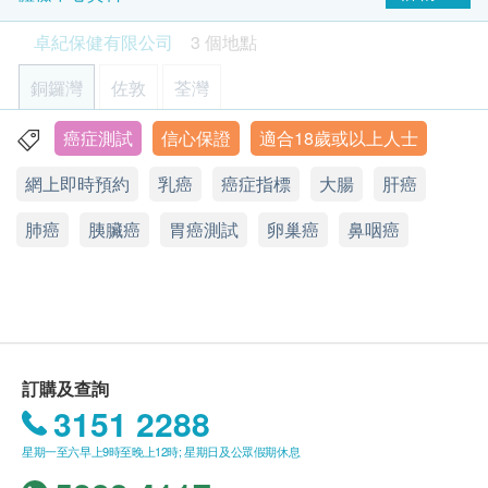
具有更高的敏感性和準確性。
進行婦科檢查，了解身體健康狀況，及早發現異常並
致電查詢或在訂單確認後1個工作天致電該中心預約
卓紀保健有限公司
3 個地點
治療。
41% off
(電話：2785 7011)。
410.0
HK$
HK$700
銅鑼灣
佐敦
荃灣
年齡
無神經元特異性烯醇 (肺癌)
人類乳突病毒 - 只限有性經驗女性
身體檢查計劃只適用於18歲或以上之人士。
是一種肺癌血清腫瘤標記，患有肺疾時指數會上升
癌症測試
信心保證
適合18歲或以上人士
香港銅鑼灣百德新街2-20號恆隆中心23樓2301-2室
檢查有否感染HPV病毒，評估造成病變風險。
40% off
網上即時預約
乳癌
癌症指標
大腸
肝癌
顯示地圖
有效期
450.0
HK$
HK$750
本身體檢查計劃有效期為6個月，客戶必須於6個月內
肺癌
V-Care健康中心
胰臟癌
胃癌測試
卵巢癌
鼻咽癌
(由確認付款日期起計)接受有關檢查，客戶需提前2星
星期一至五︰9:30a.m – 1:30p.m; 2:30p.m – 6:30p.m
上腹部超聲波 (肝、膽、脾、胰、腎)
利用超聲波來檢查肝、膽、胰、脾及腎臟有沒有異常。
星期六︰9:30a.m – 1:30p.m; 2:30p.m – 6:00p.m
期預約相關檢查,逾期作廢。
星期日及公眾假期︰休息
25% off
1,800.0
報告
HK$
HK$2,400
進行健康檢查後，一般情況下，需大概12個工作天跟
骨質密度超聲波
訂購及查詢
進檢查報告， 工作天不包括星期六、日及公眾假期。
經過驗證的足跟定量超音波設備, 測試骨質疏鬆。
3151 2288
輪侯報告講解時間會因應不同情況(如個別化驗項目所
21% off
需時間或客人指明特定時段)而有所延長。
星期一至六早上9時至晚上12時; 星期日及公眾假期休息
550.0
HK$
HK$700