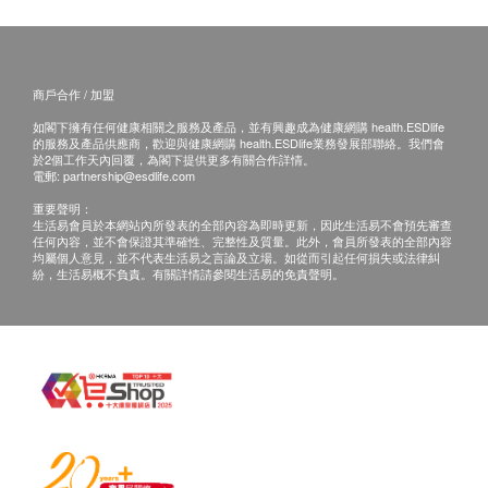
血液檢查
25% off
所有健康檢查/服務並非作為醫務診斷或治療用
1,800.0
HK$
HK$2,400
途。當閣下身體健康出現任何疾病徵兆時，應立即
嗜鹼性白血球
諮詢有認可資格的醫生，作出診斷及治療。
血液紅血球
甲狀腺超聲波
商戶合作 / 加盟
嗜酸性白血球
本服務/產品由商戶提供。生活易【健康網購
通過超聲波觀察頸部位子甲狀腺的大小、形狀和結構是否存在
異常，例如結節、腫瘤、囊腫等。
如閣下擁有任何健康相關之服務及產品，並有興趣成為健康網購 health.ESDlife
血色素
health.ESDlife】並沒有經營或提供本服務/產品。
的服務及產品供應商，歡迎與健康網購 health.ESDlife業務發展部聯絡。我們會
紅血球壓積量
19% off
有關此服務/產品的錯漏或延誤，或因使用此服務/
於2個工作天內回覆，為閣下提供更多有關合作詳情。
電郵:
partnership@esdlife.com
1,100.0
淋巴性白血球
HK$
產品而引致的損失、損害、受傷或法律訴訟，健康
HK$1,350
重要聲明：
紅血球平均紅蛋白量
網購health.ESDlife概不負責。一切有關的索償或
生活易會員於本網站內所發表的全部內容為即時更新，因此生活易不會預先審查
紅血球平均容積
任何內容，並不會保證其準確性、完整性及質量。此外，會員所發表的全部內容
查詢，須向提供服務之體檢中心或商戶提出。
均屬個人意見，並不代表生活易之言論及立場。如從而引起任何損失或法律糾
單核白血球
紛，生活易概不負責。有關詳情請參閱生活易的免責聲明。
嗜中性白血球
紅血球分佈寬度
血抹片
紅血球平均紅蛋白
血液白血球
血小板
泌尿情況