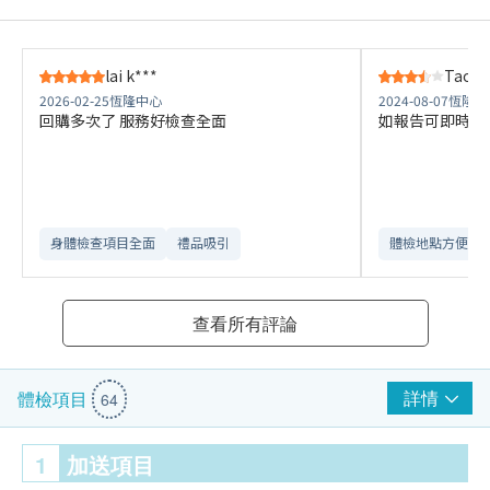
lai k***
Tao K 
2026-02-25
恆隆中心
2024-08-07
恆隆中
回購多次了 服務好檢查全面
如報告可即時講
身體檢查項目全面
禮品吸引
體檢地點方便
查看所有評論
詳情
體檢項目
64
1
加送項目