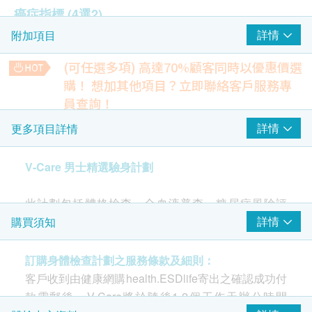
癌症指標
(4選2)
詳情
附加項目
甲種胚貽蛋白 (肝癌)
游離及總前列腺癌抗原比率
(可任選多項) 高達70%顧客同時以優惠價選
艾柏斯坦氏病毒抗體 (鼻咽癌)
購！
想加其他項目？立即聯絡客戶服務專
癌胚胎抗原 CEA 及 大便隱血(免疫化學測試)
員查詢！
脂聯素
詳情
更多項目詳情
2
重點項目
預測早期糖尿病的風險。
33% off
V-Care 男士精選驗身計劃
心臟檢查
200.0
重點項目
HK$
HK$300
靜臥心電圖
此計劃包括體格檢查、全血液普查、糖尿病風險評
甲胎蛋白 (肝臟)
同型半胱氨酸
檢驗肝癌腫瘤的指標
估、心腦血管普查、腎臟功能檢查、肝臟功能檢查、
詳情
購買須知
血清胱抑素C
17% off
腫瘤風險
350.0
HK$
HK$420
訂購身體檢查計劃之服務條款及細則：
3
基本項目
適合所有18歲以上關注自己健康的男士，通過男士驗
客戶收到由健康網購health.ESDlife寄出之確認成功付
艾巴氏病毒抗體(鼻咽)
身計劃系列檢查，了解自己的健康狀況。
款電郵後，V-Care將於隨後1-2個工作天辦公時間
早期鼻咽癌篩查方法之一。
基本健康評估