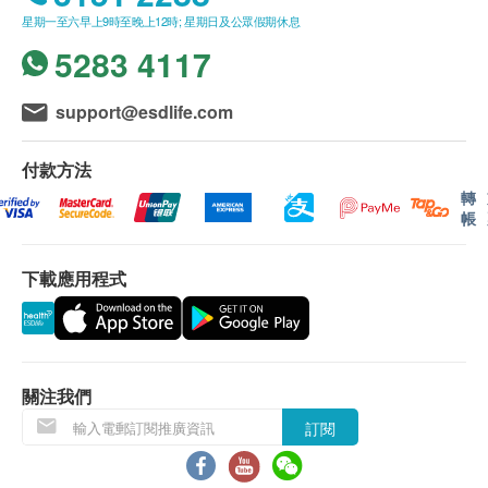
星期一至六早上9時至晚上12時; 星期日及公眾假期休息
親身領取：親身前往檢驗中心
癌胚抗原 (大腸)
肝功能
5283 4117
常用於腫瘤篩查和監測，在腸癌患者中更容易升高。
郵寄報告：需於檢查當天提出
白蛋白
17% off
350.0
support@esdlife.com
鹼性磷酸酶
HK$
HK$420
備註
總蛋白質
骨質密度超聲波
如果客戶已完成電話講解服務,若再要求講解,需另
丙種谷氨基轉移酵素
付款方法
經過驗證的足跟定量超音波設備, 測試骨質疏鬆。
谷草轉氨酶
外收取$300解析報告費。
轉
21% off
帳
谷丙轉氨酶
客戶若體檢後叁個月內不提取報告，所有報告一律
550.0
HK$
HK$700
球蛋白
作銷毀處理及不會存底，客戶如需額外索取報告複
白蛋白球蛋白比例
下載應用程式
印本(體檢後叁個月內)，將收取$50行政費。註
前列腺及膀胱超聲波 (男性)
總膽紅素
意：複印本報告未必完整。
經腹部掃描，觀察前列腺和膀胱的大小、形狀和結構，來評估
前列增生、前列腫瘤、前線肥大或鈣化。
所有身體檢查並非作為醫務診斷或治療用途,如需
腎功能
撰寫醫生轉介信,將作額外收費$100。
39% off
1,100.0
血肌酸酐
如有爭議，健康網購health.ESDlife 及 卓紀保健有
關注我們
HK$
HK$1,800
尿素
限公司保留最後決定權。
訂閱
上腹部超聲波 (肝、膽、脾、胰、腎)
腎小球過濾率
利用超聲波來檢查肝、膽、胰、脾及腎臟有沒有異常。
免責聲明：