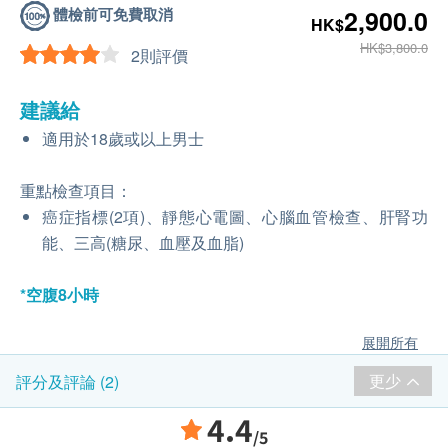
體檢前可免費取消
2,900.0
HK$
HK$3,800.0
2則評價
建議給
適用於18歲或以上男士
重點檢查項目：
癌症指標(2項)、靜態心電圖、心腦血管檢查、肝腎功
能、三高(糖尿、血壓及血脂)
*空腹8小時
展開所有
更少
評分及評論 (2)
4.4
/5