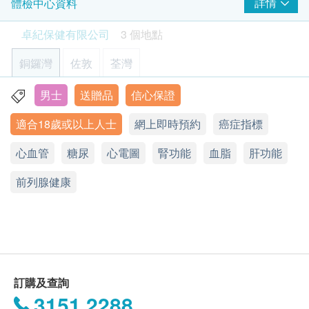
內，致電客戶預約身體檢查的時間及地點。客戶亦可
詳情
體檢中心資料
27% off
同型半胱氨酸
致電查詢或在訂單確認後1個工作天致電該中心預約
血壓
350.0
HK$
HK$480
卓紀保健有限公司
3 個地點
同半胱氨酸水平的升高與多種疾病的發生和發展有
(電話：2785 7011)。
體質指標
關，例如動脈粥樣硬化、心血管疾病、糖尿病等。
身高
前列腺特異抗原 (總)
銅鑼灣
佐敦
荃灣
「PSA」前列腺癌腫瘤,良性前列腺肥大、老年人和前列腺較大
脈搏率
年齡
相關的指標
體重
身體檢查計劃只適用於18歲或以上之人士。
癌症指標(4選2)
男士
送贈品
信心保證
香港銅鑼灣百德新街2-20號恆隆中心23樓2301-2室
27% off
體脂肪率
甲種胚貽蛋白 (肝癌)
350.0
HK$
適合18歲或以上人士
網上即時預約
癌症指標
HK$480
顯示地圖
有效期
游離及總前列腺癌抗原比率
血脂
本身體檢查計劃有效期為6個月，客戶必須於6個月內
艾柏斯坦氏病毒抗體 (鼻咽癌)
心血管
V-Care健康中心
糖尿
心電圖
腎功能
血脂
肝功能
癌抗原CA19.9(胰臟)
(由確認付款日期起計)接受有關檢查，客戶需提前2星
總膽固醇
癌胚胎抗原 CEA 及 大便隱血(免疫化學測試)
星期一至五︰9:30a.m – 1:30p.m; 2:30p.m – 6:30p.m
是檢測胰腺癌和胰髒癌風險的指標，也是常見的消化道惡性腫
瘤標誌物。
前列腺健康
星期六︰9:30a.m – 1:30p.m; 2:30p.m – 6:00p.m
期預約相關檢查,逾期作廢。
高密度膽固醇
癌胚胎抗原 CEA是一種大腸癌血清腫瘤標記 大便隱
星期日及公眾假期︰休息
三酸甘油脂
21% off
血(免疫化學測試)是一種經改良的大便隱血測試方
380.0
低密度膽固醇 (直接)
報告
法，檢測大便是否帶有肉眼察覺不到的微量血液，多
HK$
HK$480
總及高密度膽固醇比例
進行健康檢查後，一般情況下，需大概12個工作天跟
用作基本的大腸癌檢查方法
癌抗原CA72.4(胃)
進檢查報告， 工作天不包括星期六、日及公眾假期。
糖尿
是檢測胃癌和各種消化道癌症的標誌物之一。
輪侯報告講解時間會因應不同情況(如個別化驗項目所
25% off
訂購及查詢
需時間或客人指明特定時段)而有所延長。
空腹血糖
540.0
3151 2288
HK$
HK$720
糖化血色素