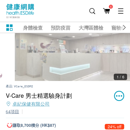
1
身體檢查
預防疫苗
大灣區體檢
寵物健
2 / 6
產品:
VCare_ESDM2
V-Care 男士精選驗身計劃
卓紀保健有限公司
64項目
賺取8,700積分 (HK$87)
24% off