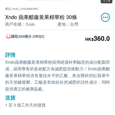
1 / 4
產品:
Xndo_1X42400010P1
Xndo 蘋果醋藤黃果精華粉 30條
商戶名稱：
Xndo
產地：
台灣
賺取360積分 (HK$3)
360.0
HK$
詳情
Xndo蘋果醋藤黃果精華粉採用經過科學驗證的成分配製而
成，採用專有的多效配方為減肥提供推動力！Xndo蘋果醋
藤黃果精華粉含有最佳水平的乙酸，來自壓碎的紅蘋果中
的天然糖發酵。乙酸是有助於自然減肥的活性成分，同時
提供廣泛的健康益處。
送貨
1 至 3 個工作天內發貨