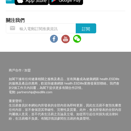
退換條款：
當顧客收取已訂購之貨品時，有責任檢查貨品是否
有損毀情況，一經確認簽收，恕不接受退換。
關注我們
退換產品必須包裝完整，如退換之產品有任何殘缺
訂閱
或過期退回，供應商有權不受理。
如有其他損壞或遺漏查詢，顧客必須保留有效收據
正本，並於送貨後3個工作天內按下列方式聯絡
Sing Health Limited 客戶服務部跟進。
電郵: enquiry@sing-health.com
商戶合作 / 加盟
如閣下擁有任何健康相關之服務及產品，並有興趣成為健康網購 health.ESDlife
的服務及產品供應商，歡迎與健康網購 health.ESDlife業務發展部聯絡。我們會
於2個工作天內回覆，為閣下提供更多有關合作詳情。
電郵:
partnership@esdlife.com
重要聲明：
生活易會員於本網站內所發表的全部內容為即時更新，因此生活易不會預先審查
任何內容，並不會保證其準確性、完整性及質量。此外，會員所發表的全部內容
均屬個人意見，並不代表生活易之言論及立場。如從而引起任何損失或法律糾
紛，生活易概不負責。有關詳情請參閱生活易的免責聲明。