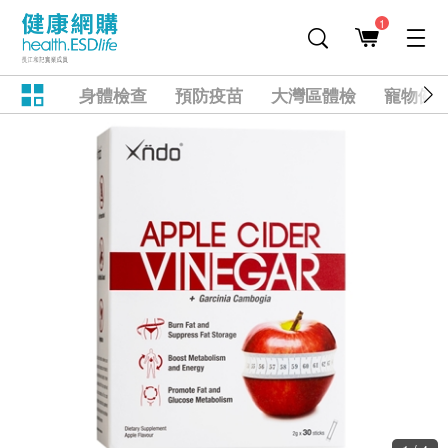
1
身體檢查
預防疫苗
大灣區體檢
寵物健