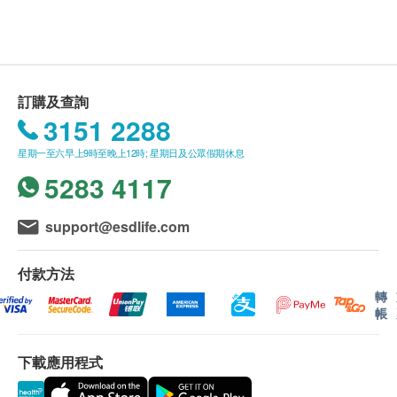
存儲
如有任何爭議，Sing Health Limited 及 健康網購
存放於陰涼乾燥處。避免陽光直射。
health.ESDlife保留最終決議權。
送貨條款：
訂購及查詢
購買LAC及Xndo產品總額滿HK$350，即可享本地
3151 2288
免費送貨服務。賬單總額未滿HK$350需附加
星期一至六早上9時至晚上12時; 星期日及公眾假期休息
HK$50運費。
5283 4117
我們將於確定訂單後1-3個工作天內安排發貨。
不排除運送時間會因節日而有所影響。當八號烈風
訊號懸掛或黑色暴雨警告生效時，送貨服務時間將
support@esdlife.com
會延遲。
所有訂單須視乎相關貨品的供應情況再作最後確
付款方法
認。倘若健康網購health.ESDlife未能提供任何訂
轉
帳
單上的貨品，健康網購health.ESDlife有權拒絕接
受該訂單，並且會於送貨前透過電話或電郵通知顧
下載應用程式
客再作安排。