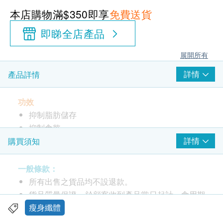
本店購物滿$350即享
免費送貨
即睇全店產品
展開所有
詳情
產品詳情
功效
抑制脂肪儲存
抑制食慾
支持健康的葡萄糖代謝
詳情
購買須知
提升能量水平
一般條款：
服用方法
所有出售之貨品均不設退款。
作為膳食補充劑，每天服用 1包。將一小袋倒入一杯
貨品質量保證，於顧客收到產品當日起計，食用期
室溫或冷水中，攪拌均勻。
應最少有12個月或以上。
瘦身纖體
此產品由 Sing Health Limited 提供。