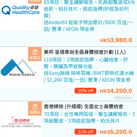
65項目：醫生講解報告、乳房超聲波或X光
造影、柏氏抹片、癌症指標(肝癌及前列
腺)
送Andesfit 智能手臂血壓計/$600 百佳/一
田/ 豐澤 / AEON 現金券
3,980.0
HK$
美邦 星級尊尚全面身體檢查計劃 (1人)
送贈品
118項目：2項癌症指標、心臟檢查、肝
腎、胰臟及甲狀腺功能
送Sony無線 降噪耳機 /BWT即熱式濾水機
/ $1,200 百佳/一田/ 豐澤 / AEON 現金券
4,200.0
35% off
HK$
HK$
6,500.0
香港婦檢 (升級版) 全面女士身體檢查
送贈品
70項目：女性專用區域、醫生講解報告、3
項超聲波、3項癌症指標、柏氏抹片
5,200.0
31% off
HK$