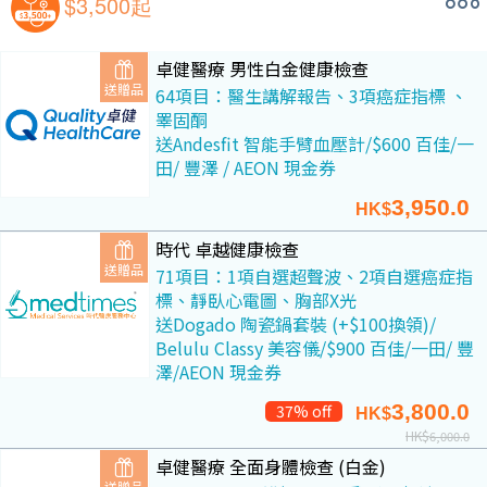
$3,500起
卓健醫療 男性白金健康檢查
送贈品
64項目：醫生講解報告、3項癌症指標 、
睪固酮
送Andesfit 智能手臂血壓計/$600 百佳/一
田/ 豐澤 / AEON 現金券
3,950.0
HK$
時代 卓越健康檢查
送贈品
71項目：1項自選超聲波、2項自選癌症指
標、靜臥心電圖、胸部X光
送Dogado 陶瓷鍋套裝 (+$100換領)/
Belulu Classy 美容儀/$900 百佳/一田/ 豐
澤/AEON 現金券
3,800.0
37% off
HK$
HK$
6,000.0
卓健醫療 全面身體檢查 (白金)
送贈品