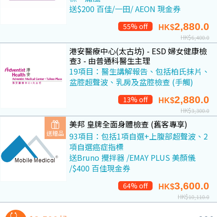
送$200 百佳/一田/ AEON 現金券
2,880.0
55% off
HK$
HK$
6,400.0
港安醫療中心(太古坊) - ESD 婦女健康檢
查3 - 由普通科醫生主理
19項目：醫生講解報告、包括柏氏抹片、
盆腔超聲波、乳房及盆腔檢查 (手觸)
2,880.0
13% off
HK$
HK$
3,300.0
美邦 皇牌全面身體檢查 (舊客專享)
送贈品
93項目：包括1項自選+上腹部超聲波、2
項自選癌症指標
送Bruno 攪拌器 /EMAY PLUS 美顏儀
/$400 百佳現金券
3,600.0
64% off
HK$
HK$
10,110.0