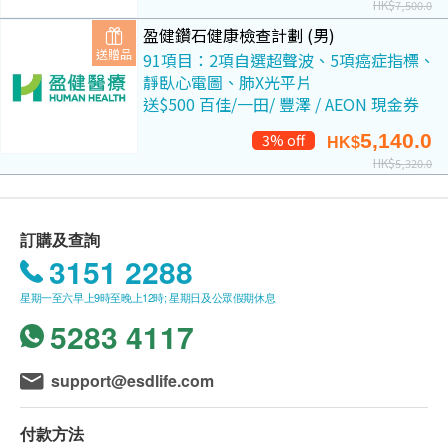
HK$
7,500.0
盈健鑽石健康檢查計劃 (男)
送贈品
91項目：2項自選超聲波、5項癌症指標、
靜臥心電圖、肺X光平片
送$500 百佳/一田/ 豐澤 / AEON 現金券
5,140.0
3% off
HK$
HK$
5,320.0
訂購及查詢
3151 2288
星期一至六早上9時至晚上12時; 星期日及公眾假期休息
5283 4117
support@esdlife.com
付款方法