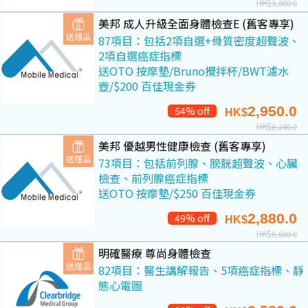
HK$
3,800.0
美邦 成人升級全面身體檢查E (舊客專享)
送贈品
87項目：包括2項自選+骨質密度超聲波、
2項自選癌症指標
送OTO 按摩墊/Bruno攪拌杯/BWT濾水
壺/$200 百佳現金券
2,950.0
64% off
HK$
HK$
8,240.0
美邦 優越男性健康檢查 (舊客專享)
送贈品
73項目：包括前列腺、膀胱超聲波、心臟
檢查、前列腺癌症指標
送OTO 按摩墊/$250 百佳現金券
2,880.0
49% off
HK$
HK$
5,680.0
明確醫療 尊尚身體檢查
送贈品
82項目：醫生講解報告、5項癌症指標、靜
態心電圖