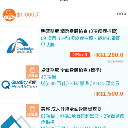
$1,000起
明確醫療 精選身體檢查 (3項癌症指標)
69 項目: 包括3項癌症指標、靜態心電圖、
甲狀腺
1,280.0
28% off
HK$
HK$
1,780.0
卓健醫療 全面身體檢查 (標準)
送贈品
47 項目
送$200 百佳/一田/ 豐澤 / AEON 現金券
1,500.0
HK$
美邦 成人升級全面身體檢查 B
送贈品
81項目：包括1項自選超聲波、2項自選癌
症指標