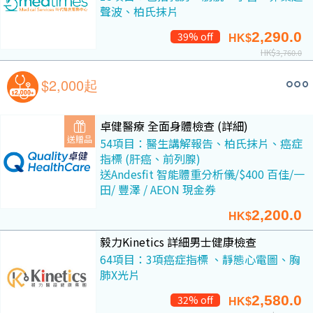
聲波、柏氏抹片
2,290.0
39% off
HK$
HK$
3,760.0
$2,000起
卓健醫療 全面身體檢查 (詳細)
送贈品
54項目：醫生講解報告、柏氏抹片、癌症
指標 (肝癌、前列腺)
送Andesfit 智能體重分析儀/$400 百佳/一
田/ 豐澤 / AEON 現金券
2,200.0
HK$
毅力Kinetics 詳細男士健康檢查
64項目：3項癌症指標 、靜態心電圖、胸
肺X光片
2,580.0
32% off
HK$