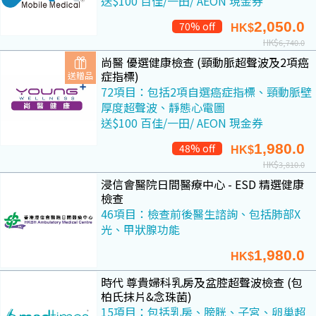
送$100 百佳/一田/ AEON 現金券
2,050.0
70% off
HK$
HK$
6,740.0
尚醫 優選健康檢查 (頸動脈超聲波及2項癌
症指標)
送贈品
72項目：包括2項自選癌症指標、頸動脈壁
厚度超聲波、靜態心電圖
送$100 百佳/一田/ AEON 現金券
1,980.0
48% off
HK$
HK$
3,810.0
浸信會醫院日間醫療中心 - ESD 精選健康
檢查
46項目：檢查前後醫生諮詢、包括肺部X
光、甲狀腺功能
1,980.0
HK$
時代 尊貴婦科乳房及盆腔超聲波檢查 (包
柏氏抹片&念珠菌)
15項目：包括乳房、膀胱、子宮、卵巢超