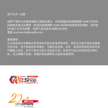
商戶合作 / 加盟
如閣下擁有任何健康相關之服務及產品，並有興趣成為健康網購 health.ESDlife
的服務及產品供應商，歡迎與健康網購 health.ESDlife業務發展部聯絡。我們會
於2個工作天內回覆，為閣下提供更多有關合作詳情。
電郵:
partnership@esdlife.com
重要聲明：
生活易會員於本網站內所發表的全部內容為即時更新，因此生活易不會預先審查
任何內容，並不會保證其準確性、完整性及質量。此外，會員所發表的全部內容
均屬個人意見，並不代表生活易之言論及立場。如從而引起任何損失或法律糾
紛，生活易概不負責。有關詳情請參閱生活易的免責聲明。