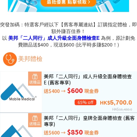
突發加碼：特選客戶經以下
【舊客專屬連結】訂購指定體檢，即
額外賺百佳券！
以
美邦「二人同行」成人升級全面身體檢查E
為例，原計劃免
費贈品送$400，
現送$600 (比平時多賺$200！)
美邦體檢
美邦「二人同行」成人升級全面身體檢查
E (舊客專享)
送贈品
$600
送$400 →
現金券
5,700.0
65% off
HK$
HK$
16,480.0
美邦「二人同行」皇牌全面身體檢查 (舊客
專享)
送贈品
$850
送$600 →
現金券