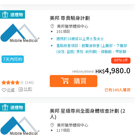
送禮物
美邦 尊貴驗身計劃
美邦醫學體檢中心
|
101項目
適用於18歲或以上男士及女士
重點檢查項目：超聲波檢查 (上腹部、下腹部
(女性: 盆腔/ 男性: 前列腺)、頸動脈、甲狀腺…
7天內可約
69% off
4,980.0
HK$
HK$
16,050.0
購買
(146)
比較
收藏
已有100人購買
送禮物
美邦 星級尊尚全面身體檢查計劃 (2
人)
美邦醫學體檢中心
|
117項目