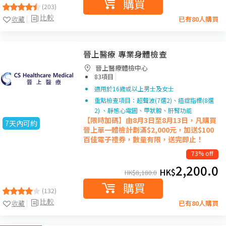
購買
(203)
比較
收藏
已有80人購買
晉上醫療 專業身體檢查
晉上醫療體檢中心
|
83項目
適用於16歲或以上男士及女士
重點檢查項目：超聲波(7選2)、癌症指標(8選
2) 、靜態心電圖、甲狀腺、肝腎功能
【限時加碼】由8月3日至8月13日，凡購買
7天內可約
晉上單一
體檢計劃滿$2,000元，加送$100
百佳電子禮券，數量有限，送完即止！
73% off
2,200.0
HK$
HK$
8,180.0
購買
(132)
比較
收藏
已有80人購買