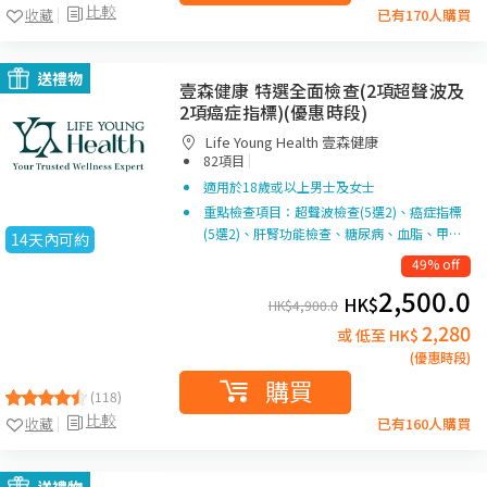
比較
收藏
已有170人購買
送禮物
壹森健康 特選全面檢查(2項超聲波及
2項癌症指標)(優惠時段)
Life Young Health 壹森健康
|
82項目
適用於18歲或以上男士及女士
重點檢查項目：超聲波檢查(5選2)、癌症指標
(5選2)、肝腎功能檢查、糖尿病、血脂、甲…
14天內可約
49% off
2,500.0
HK$
HK$
4,900.0
2,280
或 低至 HK$
(優惠時段)
購買
(118)
比較
收藏
已有160人購買