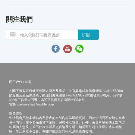
關注我們
訂閱
商戶合作 / 加盟
如閣下擁有任何健康相關之服務及產品，並有興趣成為健康網購 health.ESDlife
的服務及產品供應商，歡迎與健康網購 health.ESDlife業務發展部聯絡。我們會
於2個工作天內回覆，為閣下提供更多有關合作詳情。
電郵:
partnership@esdlife.com
重要聲明：
生活易會員於本網站內所發表的全部內容為即時更新，因此生活易不會預先審查
任何內容，並不會保證其準確性、完整性及質量。此外，會員所發表的全部內容
均屬個人意見，並不代表生活易之言論及立場。如從而引起任何損失或法律糾
紛，生活易概不負責。有關詳情請參閱生活易的免責聲明。