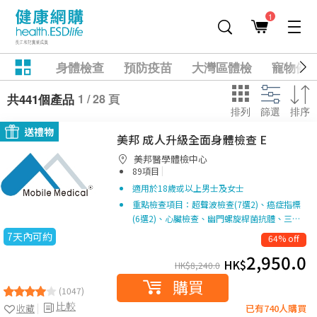
1
身體檢查
預防疫苗
大灣區體檢
寵物健
1 / 28 頁
共441個產品
排列
篩選
排序
送禮物
美邦 成人升級全面身體檢查 E
美邦醫學體檢中心
|
89項目
適用於18歲或以上男士及女士
重點檢查項目：超聲波檢查(7選2)、癌症指標
(6選2)、心臟檢查、幽門螺旋桿菌抗體、三…
7天內可約
64% off
2,950.0
HK$
HK$
8,240.0
購買
(1047)
比較
收藏
已有740人購買