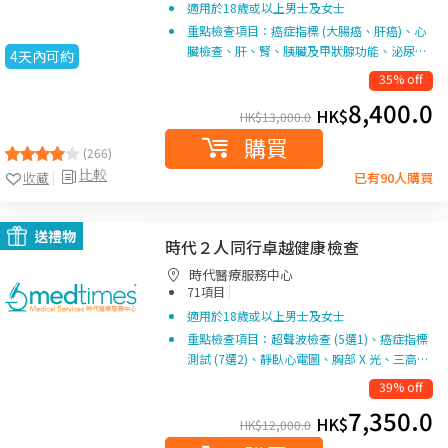
適用於18歲或以上男士及女士
重點檢查項目：癌症指標 (大腸癌、肝癌)、心
臟檢查、肝、腎、胰臟及甲狀腺功能、泌尿…
4天內可約
35% off
8,400.0
HK$
HK$
13,000.0
購買
(266)
比較
收藏
已有90人購買
送禮物
時代２人同行卓越健康檢查
時代醫療服務中心
|
71項目
適用於18歲或以上男士及女士
重點檢查項目：超聲波檢查 (5選1)、癌症指標
測試 (7選2)、靜臥心電圖、胸部 X 光、三高…
39% off
7,350.0
HK$
HK$
12,000.0