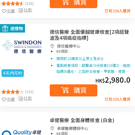
購買
(326)
比較
收藏
已有230人購買
送禮物
德信醫療 全面優越健康檢查[2項超聲
波及4項癌症指標]
德信醫療中心
|
60項目
適用於18歲或以上男士及女士
重點檢查項目：超聲波/X光檢查(10選2)、癌症
指標(6選4)、 乙型肝炎檢查、甲狀腺、骨質…
4天內可約
2,980.0
HK$
購買
(192)
比較
收藏
已有220人購買
卓健醫療 全面身體檢查 (白金)
卓健醫療體檢中心
|
66項目