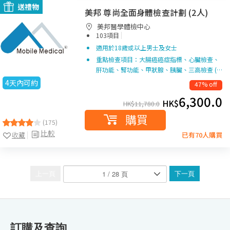
送禮物
美邦 尊尚全面身體檢查計劃 (2人)
美邦醫學體檢中心
|
103項目
適用於18歲或以上男士及女士
重點檢查項目：大腸癌癌症指標、心臟檢查、
肝功能、腎功能、甲狀腺、胰臟、三高檢查 (…
4天內可約
47% off
6,300.0
HK$
HK$
11,780.0
購買
(175)
比較
收藏
已有70人購買
上一頁
下一頁
訂購及查詢