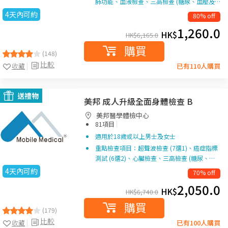
肺功能、血液檢查、三高檢查 (糖尿、血壓及…
4天內可約
80% off
1,260.0
HK$
HK$
6,165.0
購買
(148)
比較
收藏
已有110人購買
送禮物
美邦 成人升級全面身體檢查 B
美邦醫學體檢中心
|
81項目
適用於18歲或以上男士及女士
重點檢查項目：超聲波檢查 (7選1)、癌症指標
測試 (6選2)、心臟檢查、三高檢查 (糖尿、…
4天內可約
70% off
2,050.0
HK$
HK$
6,740.0
購買
(179)
比較
收藏
已有100人購買