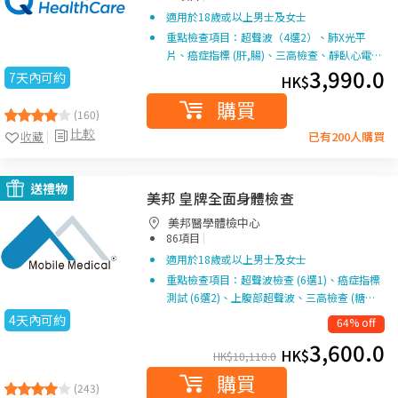
適用於18歲或以上男士及女士
重點檢查項目：超聲波（4選2）、肺X光平
片、癌症指標 (肝,腸)、三高檢查、靜臥心電…
3,990.0
7天內可約
HK$
購買
(160)
比較
收藏
已有200人購買
送禮物
美邦 皇牌全面身體檢查
美邦醫學體檢中心
|
86項目
適用於18歲或以上男士及女士
重點檢查項目：超聲波檢查 (6選1)、癌症指標
測試 (6選2)、上腹部超聲波、三高檢查 (糖…
4天內可約
64% off
3,600.0
HK$
HK$
10,110.0
購買
(243)