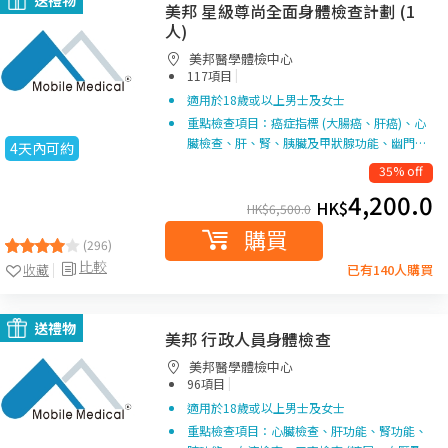
送禮物
美邦 星級尊尚全面身體檢查計劃 (1
人)
美邦醫學體檢中心
|
117項目
適用於18歲或以上男士及女士
重點檢查項目：癌症指標 (大腸癌、肝癌)、心
臟檢查、肝、腎、胰臟及甲狀腺功能、幽門…
4天內可約
35% off
4,200.0
HK$
HK$
6,500.0
購買
(296)
比較
收藏
已有140人購買
送禮物
美邦 行政人員身體檢查
美邦醫學體檢中心
|
96項目
適用於18歲或以上男士及女士
重點檢查項目：心臟檢查、肝功能、腎功能、