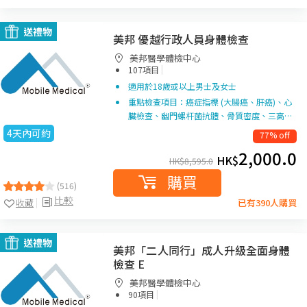
送禮物
美邦 優越行政人員身體檢查
美邦醫學體檢中心
|
107項目
適用於18歲或以上男士及女士
重點檢查項目：癌症指標 (大腸癌、肝癌)、心
臟檢查、幽門螺杆菌抗體、骨質密度、三高…
4天內可約
77% off
2,000.0
HK$
HK$
8,595.0
購買
(516)
比較
收藏
已有390人購買
送禮物
美邦「二人同行」成人升級全面身體
檢查 E
美邦醫學體檢中心
|
90項目