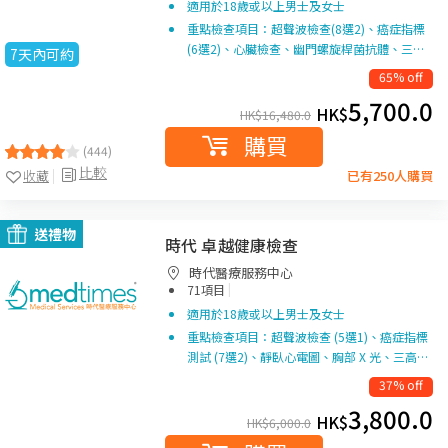
適用於18歲或以上男士及女士
重點檢查項目：超聲波檢查(8選2)、癌症指標
(6選2)、心臟檢查、幽門螺旋桿菌抗體、三…
7天內可約
65% off
5,700.0
HK$
HK$
16,480.0
購買
(444)
比較
收藏
已有250人購買
送禮物
時代 卓越健康檢查
時代醫療服務中心
|
71項目
適用於18歲或以上男士及女士
重點檢查項目：超聲波檢查 (5選1)、癌症指標
測試 (7選2)、靜臥心電圖、胸部 X 光、三高…
37% off
3,800.0
HK$
HK$
6,000.0