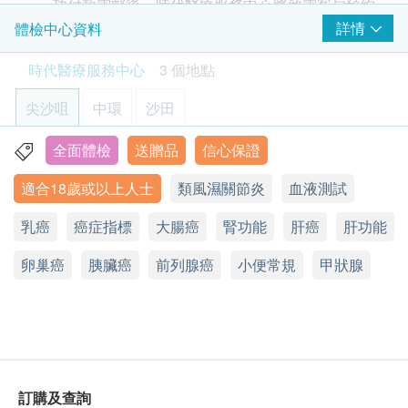
HK$
功付款電郵後，時代醫療服務中心將致電客戶預約
HK$760
2
基本項目
身體檢查的時間及地點。
詳情
體檢中心資料
【特別優惠】複合糞便DNA檢測 (23種)
基本健康評估
時代醫療服務中心 - 預約或查詢：3585 8533
糞便DNA檢測比傳統顯微鏡更靈敏準確，能偵測微量寄生蟲並
時代醫療服務中心
3 個地點
客戶必須於預約當天出示身份證及列印訂購確認信
精準辨識品種，同時可篩查腸道病毒與幽門螺旋桿菌，確保治
體重
療對症下藥。
以確認身份。
尖沙咀
中環
沙田
個人健康分析問卷
50% off
身體檢查服務計劃有效期為6個月，客戶必須於6個
血壓
450.0
Daycrown 5288 前揭式行李箱 (20") (原價$1,299)
HK$
月內 (由確認付款日期起計) 接受有關服務，逾期作
HK$900
全面體檢
送贈品
信心保證
香港九龍尖沙咀彌敦道26號1302-1305室
體質指標
廢。
身高
超薄子宮頸細胞抹片檢查
適合18歲或以上人士
類風濕關節炎
血液測試
顯示地圖
訂購一經確認，不設退款。
脈搏率
除可檢查子宮頸癌前期病變外，亦可知是否有其他婦科隱患，
進行身體檢查後，一般情況下，可於10至14個工
如柏氏抹片發炎。 (只限有性經驗女性)
乳癌
星期一至五：9:00a.m. – 1:30p.m.; 2:30p.m. – 6:30p.m.
癌症指標
大腸癌
腎功能
肝癌
肝功能
肝功能
500.0
作天內獲得驗身報告。如有需要特別快速報告，可
HK$
星期六︰9:00a.m. – 6:30p.m.
卵巢癌
星期日及公眾假期︰休息
向醫護人員提出，作出特別安排。
胰臟癌
前列腺癌
小便常規
甲狀腺
丙種谷氨基轉移酵素
幽門螺旋菌吹氣測試
所有自選項目一經電話確認預約後, 項目不得作出
谷丙轉氨酵素
可探測胃癌風險
更改。
950.0
谷草轉氨酵素
HK$
附加項目檢驗者必須跟計劃檢驗者為同一人。
腎功能
如有爭議，健康網購health.ESDlife及時代醫療服
愛滋病毒抗原及抗體
性病篩查
務中心保留最後決定權。
鈉
訂購及查詢
350.0
HK$
$600 百佳電子禮券