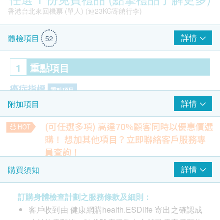
香港台北來回機票 (單人) (連23KG寄艙行李)
詳情
體檢項目
52
1
重點項目
癌症指標
重點項目
詳情
附加項目
癌胚抗原 (腸癌)
癌抗原 19.9 (胰臟)
(可任選多項) 高達70%顧客同時以優惠價選
甲種胚胎蛋白 (肝臟)
購！
想加其他項目？立即聯絡客戶服務專
癌抗原 72.4 (胃)
員查詢！
hutchgo.com HK$900 旅遊禮券
癌抗原15.3 (乳癌) - 只限女士
【特別優惠】人類乳頭狀瘤病毒基因分型(43種)
詳情
購買須知
癌抗原 125 (卵巢) - 只限女士
HPV檢測在感染HPV初期，便可檢測出已感染之病毒，相比柏
總前列腺癌抗原 (只限男士)
氏抹片只可檢驗細胞病變，能更早發現感染HPV，對預防子宮
頸癌有極大幫助。
游離前列腺癌抗原 (只限男士)
訂購身體檢查計劃之服務條款及細則：
34% off
客戶收到由 健康網購health.ESDlife 寄出之確認成
500.0