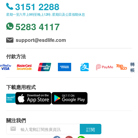
3151 2288
尿素
疫苗注射
（不包括新冠疫苗相關計劃）
：
血肌酸酐
乙型肝炎表面抗原
星期一至六早上9時至晚上12時; 星期日及公眾假期休息
一般疫苗注射服務計劃有效期為6個月，客戶必須
肝炎檢查
5283 4117
甲狀腺
於6個月內 (由確認付款日期起計) 接受有關服務，
250.0
HK$
逾期作廢。
甲狀腺素
此項交易必須經醫生評估是否適合進行疫苗註射。
support@esdlife.com
乙型肝炎表面抗體
促甲狀腺激素
肝炎伸延檢查
如醫生認為不適合註射疫苗，將取消此計劃的服
260.0
HK$
務，全數費用退回
（不包括新冠疫苗相關計劃）
。
付款方法
血液檢查
疫苗註射均由註冊醫生/醫護人員負責註射程序。
轉
紅血球壓積量
帳
血小板數目
使用長者醫療券
紅血球計數
下載應用程式
如希望使用長者醫療券進行支付，請在訂購前先聯絡
$600 AEON 禮券
白血球
健康網購，以便我們為您做出相應的安排。
紅血球平均血紅素
紅血球平均血紅素濃度
免責聲明：
血色素
所有健康檢查/服務並非作為醫務診斷或治療用
關注我們
紅血球分佈寬度
途。當閣下身體健康出現任何疾病徵兆時，應立即
訂閱
紅血球平均體積
諮詢有認可資格的醫生，作出診斷及治療。