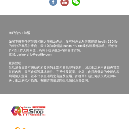
白血球分類及絕對計數 (五項)
本服務/產品由商戶提供。生活易【健康網購
泌尿情況
health.ESDlife】並沒有經營或提供本服務/產品。
有關此服務/產品的錯漏或延誤，或因使用此服務/
小便硝酸盬
產品而引致的損失、損害、受傷或法律訴訟，健康
小便酸鹼度
商戶合作 / 加盟
網購health.ESDlife概不負責。一切有關的索償或
$600 豐澤電子禮券
小便蛋白質
如閣下擁有任何健康相關之服務及產品，並有興趣成為健康網購 health.ESDlife
查詢，須向提供服務之體檢中心或商戶提出。
小便比重
的服務及產品供應商，歡迎與健康網購 health.ESDlife業務發展部聯絡。我們會
於2個工作天內回覆，為閣下提供更多有關合作詳情。
小便尿糖
電郵:
partnership@esdlife.com
小便血
重要聲明：
小便顏色
生活易會員於本網站內所發表的全部內容為即時更新，因此生活易不會預先審查
任何內容，並不會保證其準確性、完整性及質量。此外，會員所發表的全部內容
小便酮
均屬個人意見，並不代表生活易之言論及立場。如從而引起任何損失或法律糾
紛，生活易概不負責。有關詳情請參閱生活易的免責聲明。
小便白血球
顯微鏡下分析
小便白蛋白
小便肌酸酐
尿球蛋白/肌酸酐比率
尿蛋白/肌酸酐比率
$600 Apple 禮品卡
小便膽紅素
剛剛換完！