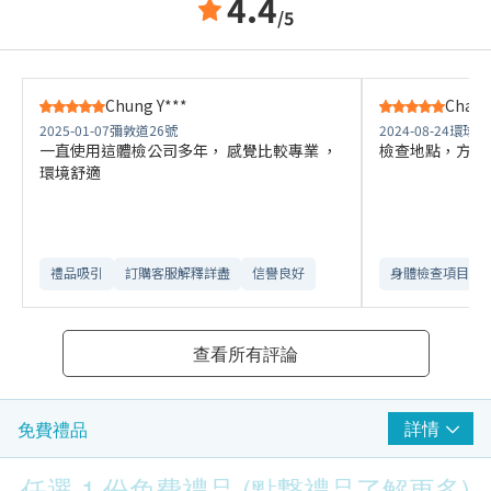
4.4
/5
Chung Y***
Chan 
2025-01-07
彌敦道26號
2024-08-24
環球大
一直使用這體檢公司多年， 感覺比較專業 ，
檢查地點，方便
環境舒適
禮品吸引
訂購客服解釋詳盡
信譽良好
身體檢查項目全
查看所有評論
詳情
免費禮品
任選 1 份免費禮品 (點撃禮品了解更多)