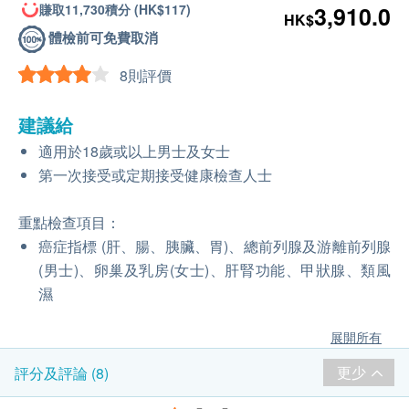
賺取11,730積分 (HK$117)
3,910.0
HK$
體檢前可免費取消
8則評價
建議給
適用於18歲或以上男士及女士
第一次接受或定期接受健康檢查人士
重點檢查項目：
癌症指標 (肝、腸、胰臟、胃)、總前列腺及游離前列腺
(男士)、卵巢及乳房(女士)、肝腎功能、甲狀腺、類風
濕
展開所有
更少
評分及評論 (8)