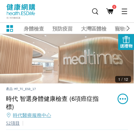
1
身體檢查
預防疫苗
大灣區體檢
寵物健
送禮物
2 / 12
產品:
MT_TC_ESD_17
時代 智選身體健康檢查 (6項癌症指
標)
時代醫療服務中心
52項目