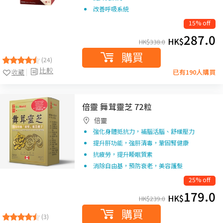
改善呼吸系統
15% off
287.0
HK$
HK$
338.0
購買
(24)
比較
收藏
已有190人購買
倍靈 舞茸靈芝 72粒
倍靈
強化身體抵抗力，補腦活腦、舒緩壓力
提升肝功能，強肝清毒，鞏固腎健康
抗疲勞，提升睡眠質素
消除自由基，預防衰老，美容護髮
25% off
179.0
HK$
HK$
239.0
購買
(3)