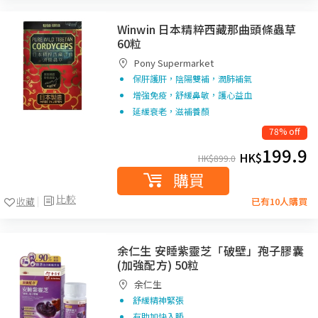
Winwin 日本精粹西藏那曲頭條蟲草
60粒
Pony Supermarket
保肝護肝，陰陽雙補，潤肺補氣
增強免疫，舒緩鼻敏，護心益血
延緩衰老，滋補養顏
78% off
199.9
HK$
HK$
899.0
購買
比較
收藏
已有10人購買
余仁生 安睡紫靈芝「破壁」孢子膠囊
(加強配方) 50粒
余仁生
舒緩精神緊張
有助加快入睡