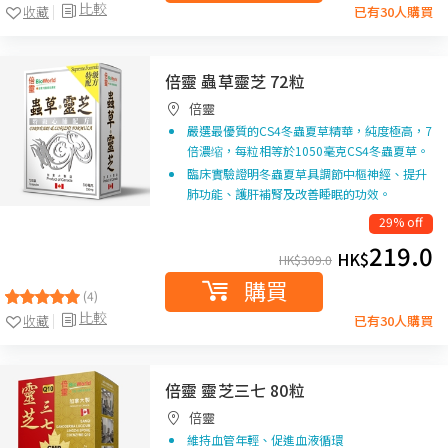
比較
收藏
已有30人購買
倍靈 蟲草靈芝 72粒
倍靈
嚴選最優質的CS4冬蟲夏草精華，純度極高，7
倍濃缩，每粒相等於1050毫克CS4冬蟲夏草。
臨床實驗證明冬蟲夏草具調節中樞神經、提升
肺功能、護肝補腎及改善睡眠的功效。
29% off
219.0
HK$
HK$
309.0
購買
(4)
比較
收藏
已有30人購買
倍靈 靈芝三七 80粒
倍靈
維持血管年輕、促進血液循環