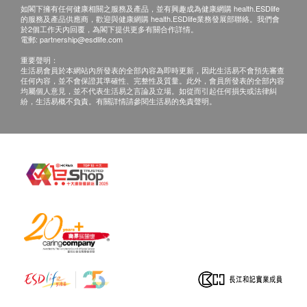
如閣下擁有任何健康相關之服務及產品，並有興趣成為健康網購 health.ESDlife
的服務及產品供應商，歡迎與健康網購 health.ESDlife業務發展部聯絡。我們會
於2個工作天內回覆，為閣下提供更多有關合作詳情。
電郵:
partnership@esdlife.com
重要聲明：
生活易會員於本網站內所發表的全部內容為即時更新，因此生活易不會預先審查
任何內容，並不會保證其準確性、完整性及質量。此外，會員所發表的全部內容
均屬個人意見，並不代表生活易之言論及立場。如從而引起任何損失或法律糾
紛，生活易概不負責。有關詳情請參閱生活易的免責聲明。