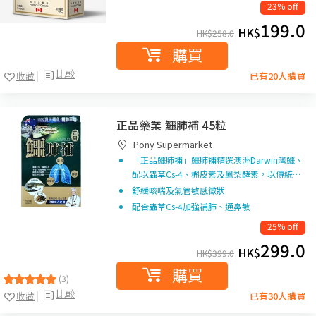
23% off
199.0
HK$
HK$
258.0
購買
比較
收藏
已有20人購買
正品藥業 鱷肺補 45粒
Pony Supermarket
「正品鱷肺補」鱷肺補精選澳洲Darwin灣鱷、
配以蟲草Cs-4、槲皮素及鳳梨酵素，以傳統…
舒緩咳喘及氣管敏感徵狀
配合蟲草Cs-4加強補肺、通鼻敏
25% off
299.0
HK$
HK$
399.0
購買
(3)
比較
收藏
已有30人購買