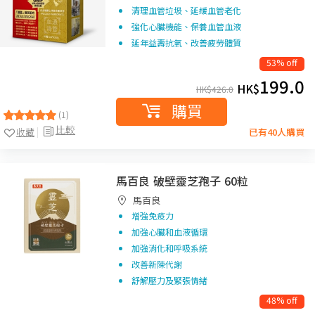
清理血管垃圾、延緩血管老化
強化心臟機能、保養血管血液
延年益壽抗氧、改善疲勞體質
53% off
199.0
HK$
HK$
426.0
購買
(1)
比較
收藏
已有40人購買
馬百良 破壁靈芝孢子 60粒
馬百良
增強免疫力
加強心臟和血液循環
加強消化和呼吸系統
改善新陳代謝
舒解壓力及緊張情緒
48% off