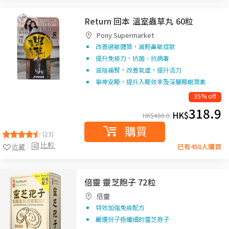
Return 回本 溫室蟲草丸 60粒
Pony Supermarket
改善過敏體質，減輕鼻敏症狀
提升免疫力，抗菌、抗病毒
滋陰補腎，改善氣虛，提升活力
寧神安睡，提升入睡效率及深層睡眠質素
35% off
318.9
HK$
HK$
488.0
購買
(23)
比較
收藏
已有450人購買
倍靈 靈芝胞子 72粒
倍靈
特效加強免疫配方
嚴選份子極纖細的靈芝孢子