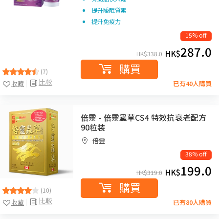
提升睡眠質素
提升免疫力
15% off
287.0
HK$
HK$
338.0
購買
(7)
比較
收藏
已有40人購買
倍靈 - 倍靈蟲草CS4 特效抗衰老配方
90粒装
倍靈
38% off
199.0
HK$
HK$
319.0
購買
(10)
比較
收藏
已有80人購買