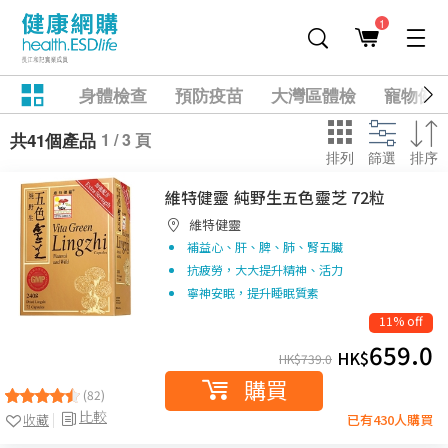
1
身體檢查
預防疫苗
大灣區體檢
寵物健
1 / 3 頁
共41個產品
排列
篩選
排序
維特健靈 純野生五色靈芝 72粒
維特健靈
補益心、肝、脾、肺、腎五臟
抗疲勞，大大提升精神、活力
寧神安眠，提升睡眠質素
11% off
659.0
HK$
HK$
739.0
購買
(82)
比較
收藏
已有430人購買