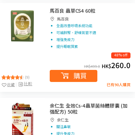
馬百良 蟲草CS4 60粒
馬百良
全面改善呼吸系統功能
可補肺腎、舒緩氣管不適
增強免疫力
提升睡眠質素
48% off
260.0
HK$
HK$
499.0
購買
(9)
比較
收藏
已有90人購買
余仁生 全效Cs-4蟲草菌絲體膠囊 (加
强配方) 50粒
余仁生
關注鼻敏
提升免疫力