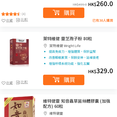
260.0
HK$
HK$
499.0
購買
(4)
比較
收藏
已有30人購買
萊特維健 靈芝孢子粉 80粒
萊特維健 Wright Life
提高免疫力，增強體質，保肝益腎
改善睡眠素質，保肺安神，延緩衰老
增強呼吸系統功能，強化五臟
329.0
HK$
購買
比較
收藏
維特健靈 知音蟲草菌絲體膠囊 (加強
配方) 60粒
維特健靈