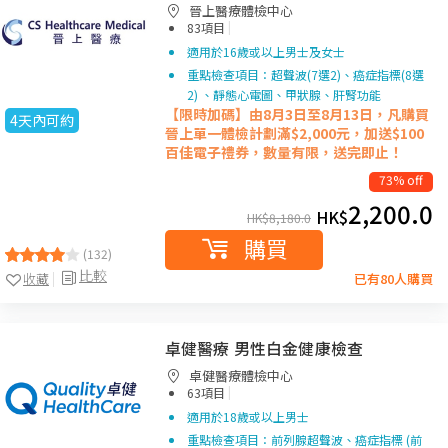
晉上醫療體檢中心
|
83項目
適用於16歲或以上男士及女士
重點檢查項目：超聲波(7選2)、癌症指標(8選
2) 、靜態心電圖、甲狀腺、肝腎功能
【限時加碼】由8月3日至8月13日，凡購買
4天內可約
晉上單一
體檢計劃滿$2,000元，加送$100
百佳電子禮券，數量有限，送完即止！
73% off
2,200.0
HK$
HK$
8,180.0
購買
(132)
比較
收藏
已有80人購買
卓健醫療 男性白金健康檢查
卓健醫療體檢中心
|
63項目
適用於18歲或以上男士
重點檢查項目：前列腺超聲波、癌症指標 (前