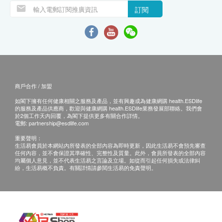
訂閱
商戶合作 / 加盟
如閣下擁有任何健康相關之服務及產品，並有興趣成為健康網購 health.ESDlife
的服務及產品供應商，歡迎與健康網購 health.ESDlife業務發展部聯絡。我們會
於2個工作天內回覆，為閣下提供更多有關合作詳情。
電郵:
partnership@esdlife.com
重要聲明：
生活易會員於本網站內所發表的全部內容為即時更新，因此生活易不會預先審查
任何內容，並不會保證其準確性、完整性及質量。此外，會員所發表的全部內容
均屬個人意見，並不代表生活易之言論及立場。如從而引起任何損失或法律糾
紛，生活易概不負責。有關詳情請參閱生活易的免責聲明。