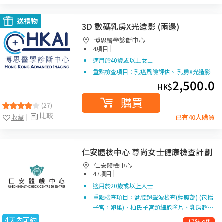
送禮物
3D 數碼乳房X光造影 (兩邊)
博思醫學診斷中心
|
4項目
適用於40歲或以上女士
重點檢查項目：乳癌風險評估、 乳房X光造影
2,500.0
HK$
購買
(27)
比較
收藏
已有40人購買
仁安體檢中心 尊尚女士健康檢查計劃
仁安體檢中心
|
47項目
適用於20歲或以上人士
重點檢查項目：盆腔超聲波檢查(經腹部) (包括
子宮，卵巢)、柏氏子宮頸細胞塗片、乳房超…
4天內可約
17% off