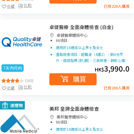
比較
收藏
已有220人購買
卓健醫療 全面身體檢查 (白金)
卓健醫療體檢中心
|
66項目
適用於18歲或以上男士及女士
重點檢查項目：超聲波（4選2）、肺X光平
片、癌症指標 (肝,腸)、三高檢查、靜臥心電…
3,990.0
7天內可約
HK$
購買
(160)
比較
收藏
已有200人購買
送禮物
美邦 皇牌全面身體檢查
美邦醫學體檢中心
|
86項目
適用於18歲或以上男士及女士