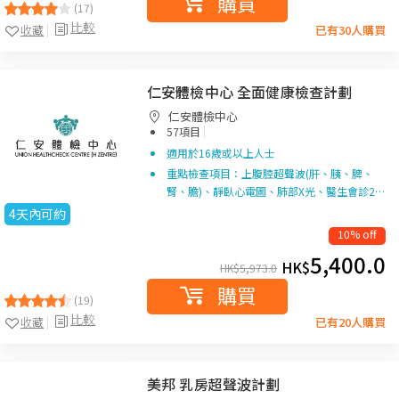
購買
(17)
比較
收藏
已有30人購買
仁安體檢中心 全面健康檢查計劃
仁安體檢中心
|
57項目
適用於16歲或以上人士
重點檢查項目：上腹腔超聲波(肝、胰、脾、
腎、膽)、靜臥心電圖、肺部X光、醫生會診2…
4天內可約
10% off
5,400.0
HK$
HK$
5,973.0
購買
(19)
比較
收藏
已有20人購買
美邦 乳房超聲波計劃