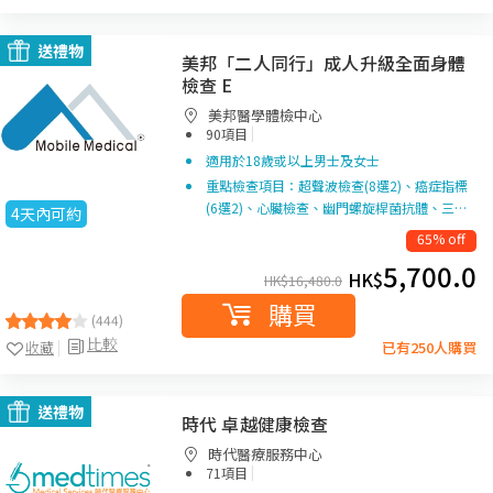
送禮物
美邦「二人同行」成人升級全面身體
檢查 E
美邦醫學體檢中心
|
90項目
適用於18歲或以上男士及女士
重點檢查項目：超聲波檢查(8選2)、癌症指標
(6選2)、心臟檢查、幽門螺旋桿菌抗體、三…
4天內可約
65% off
5,700.0
HK$
HK$
16,480.0
購買
(444)
比較
收藏
已有250人購買
送禮物
時代 卓越健康檢查
時代醫療服務中心
|
71項目