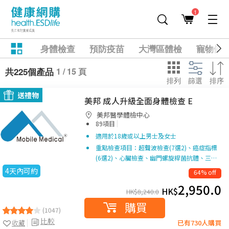
1
身體檢查
預防疫苗
大灣區體檢
寵物健
1 / 15 頁
共225個產品
排列
篩選
排序
送禮物
美邦 成人升級全面身體檢查 E
美邦醫學體檢中心
|
89項目
適用於18歲或以上男士及女士
重點檢查項目：超聲波檢查(7選2)、癌症指標
(6選2)、心臟檢查、幽門螺旋桿菌抗體、三…
4天內可約
64% off
2,950.0
HK$
HK$
8,240.0
購買
(1047)
比較
收藏
已有730人購買