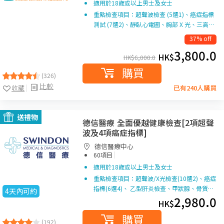
適用於18歲或以上男士及女士
重點檢查項目：超聲波檢查 (5選1)、癌症指標
測試 (7選2)、靜臥心電圖、胸部 X 光、三高…
37% off
3,800.0
HK$
HK$
6,000.0
購買
(326)
比較
收藏
已有240人購買
送禮物
德信醫療 全面優越健康檢查[2項超聲
波及4項癌症指標]
德信醫療中心
|
60項目
適用於18歲或以上男士及女士
重點檢查項目：超聲波/X光檢查(10選2)、癌症
指標(6選4)、 乙型肝炎檢查、甲狀腺、骨質…
4天內可約
2,980.0
HK$
購買
(192)