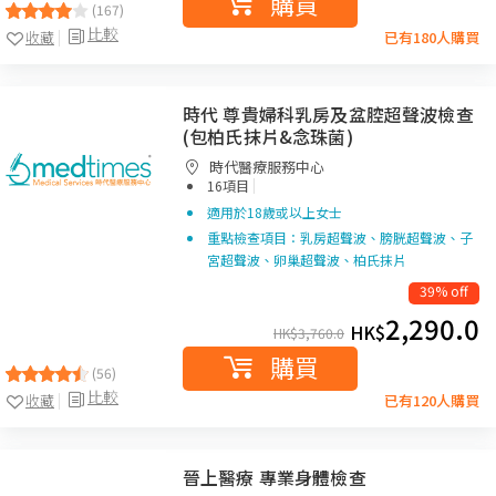
購買
(167)
比較
收藏
已有180人購買
時代 尊貴婦科乳房及盆腔超聲波檢查
(包柏氏抹片&念珠菌)
時代醫療服務中心
|
16項目
適用於18歲或以上女士
重點檢查項目：乳房超聲波、膀胱超聲波、子
宮超聲波、卵巢超聲波、柏氏抹片
39% off
2,290.0
HK$
HK$
3,760.0
購買
(56)
比較
收藏
已有120人購買
晉上醫療 專業身體檢查