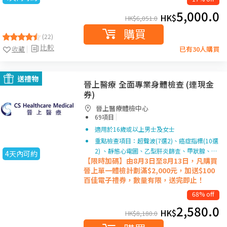
5,000.0
HK$
HK$
6,051.0
購買
(22)
比較
收藏
已有30人購買
送禮物
晉上醫療 全面專業身體檢查 (連現金
券)
晉上醫療體檢中心
|
69項目
適用於16歲或以上男士及女士
重點檢查項目：超聲波(7選2)、癌症指標(10選
2) 、靜態心電圖、乙型肝炎篩査、甲狀腺、…
4天內可約
【限時加碼】由8月3日至8月13日，凡購買
晉上單一
體檢計劃滿$2,000元，加送$100
百佳電子禮券，數量有限，送完即止！
68% off
2,580.0
HK$
HK$
8,180.0