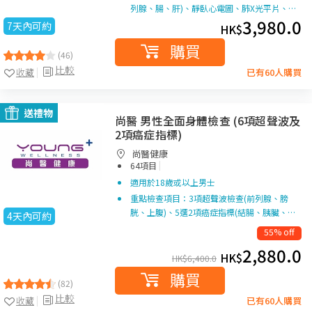
列腺、腸、肝)、靜臥心電圖、肺X光平片、…
3,980.0
7天內可約
HK$
購買
(46)
比較
收藏
已有60人購買
送禮物
尚醫 男性全面身體檢查 (6項超聲波及
2項癌症指標)
尚醫健康
|
64項目
適用於18歲或以上男士
重點檢查項目：3項超聲波檢查(前列腺、膀
胱、上腹)、5選2項癌症指標(結腸、胰臟、…
4天內可約
55% off
2,880.0
HK$
HK$
6,400.0
購買
(82)
比較
收藏
已有60人購買