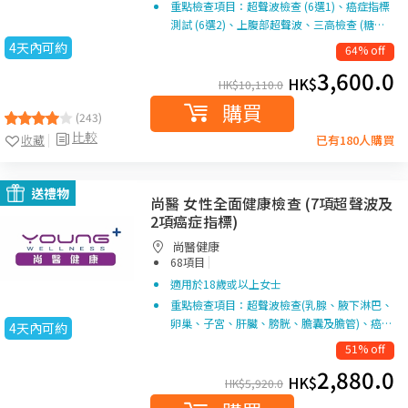
重點檢查項目：超聲波檢查 (6選1)、癌症指標
測試 (6選2)、上腹部超聲波、三高檢查 (糖…
4天內可約
64% off
3,600.0
HK$
HK$
10,110.0
購買
(243)
比較
收藏
已有180人購買
送禮物
尚醫 女性全面健康檢查 (7項超聲波及
2項癌症指標)
尚醫健康
|
68項目
適用於18歲或以上女士
重點檢查項目：超聲波檢查(乳腺、腋下淋巴、
卵巢、子宮、肝臟、膀胱、膽囊及膽管)、癌…
4天內可約
51% off
2,880.0
HK$
HK$
5,920.0