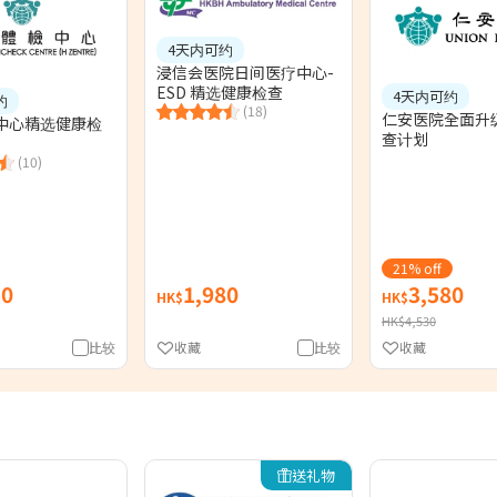
4天内可约
浸信会医院日间医疗中心-
ESD 精选健康检查
4天内可约
约
(18)
仁安医院全面升
中心精选健康检
查计划
(10)
21% off
50
1,980
3,580
HK$
HK$
HK$4,530
比较
收藏
比较
收藏
送礼物