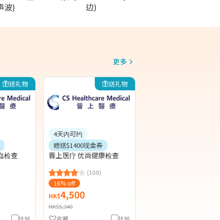
声波)
边)
更多
送礼物
送礼物
4天内可约
赠送$1400现金券
血检查
晋上医疗 优尚健康检查
(108)
16% off
4,500
HK$
HK$5,340
比较
收藏
比较