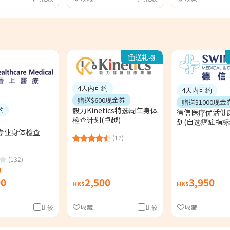
送礼物
4天内可约
4天内可约
赠送$600现金券
赠送$1000现金
约
毅力Kinetics特选周年身体
德信医疗优活健
检查计划(卓越)
划(自选癌症指标
专业身体检查
(17)
(132)
00
2,500
3,950
HK$
HK$
比较
收藏
比较
收藏