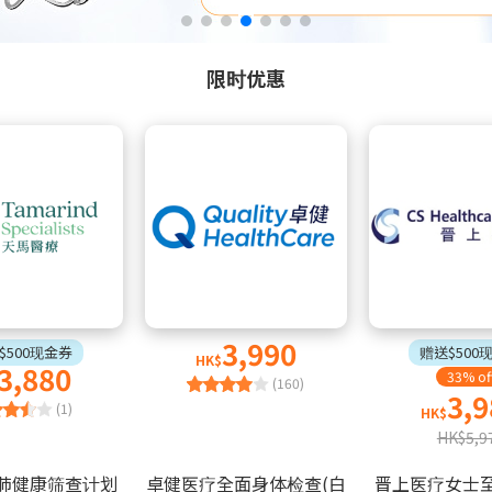
限时优惠
3,990
$500现金券
赠送$500
HK$
3,880
33% of
(160)
3,9
(1)
HK$
HK$5,9
肺健康筛查计划
卓健医疗全面身体检查(白
晋上医疗女士