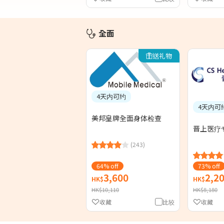
全面
送礼物
4天内可约
4天内可
美邦皇牌全面身体检查
晋上医疗
(243)
64% off
73% off
3,600
2,2
HK$
HK$
HK$10,110
HK$8,180
收藏
比较
收藏