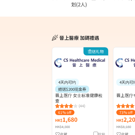
划(2人)
晉上醫療 加碼禮遇
送礼物
4天内可约
4天内可
赠送$200现金券
晋上医疗 女士标准健康检
晋上医疗
查
(44)
61% off
73% off
1,680
2,2
HK$
HK$
HK$4,300
HK$8,180
收藏
比较
收藏