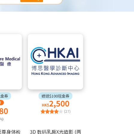
现金券
赠送$100现金券
2,500
f
HK$
80
(27)
70
至尊身体检
3D 数码乳房X光造影 (两