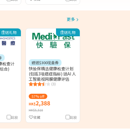
更多
送礼物
送礼物
券
赠送$300现金券
康检查计
快验保精选健康检查计划
组合)
(包括3项癌症指标) 送AI 人
工智能视网膜健康评估
(3)
57% off
2,388
HK$
HK$5,518
比较
收藏
比较