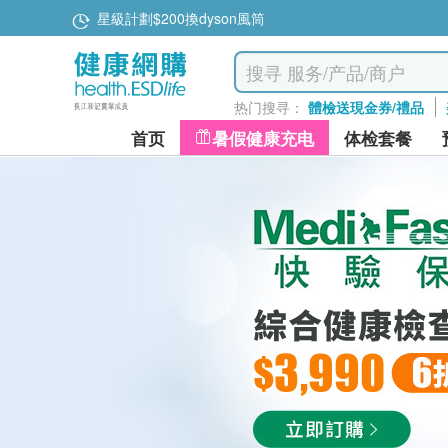
星級計劃$200換dyson風筒
热门搜寻：
體檢送現金券/禮品
首页
暑假健康充电
体检套餐