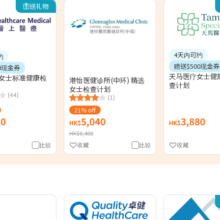
送礼物
4天内可约
约
赠送$500现金券
0现金券
天马医疗女士健
 女士标准健康检
港怡医健诊所(中环) 精选
查计划
女士检查计划
(44)
(1)
21% off
80
5,040
3,880
HK$
HK$
HK$6,400
比较
收藏
比较
收藏