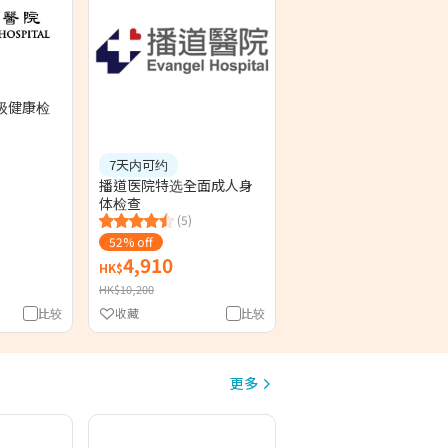
级健康检
7天内可约
播道医院特选全面成人身
体检查
(5)
52% off
4,910
HK$
HK$10,200
比较
收藏
比较
更多