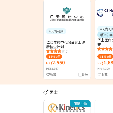
4天内可
4天内可约
赠送$20
晋上医疗
仁安体检中心综合女士健
查
康检查计划
(3)
14% off
61% off
2,550
1,6
HK$
HK$
HK$2,957
HK$4,300
收藏
比较
收藏
男士
送礼物