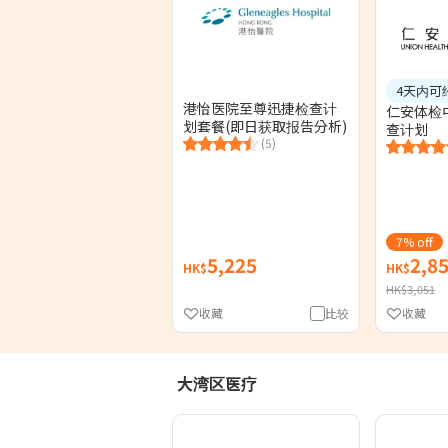
4天内可
港怡医院至尊迅捷检查计
仁安体检
划套餐(即日获取报告分析)
查计划
(5)
7% off
5,225
2,8
HK$
HK$
HK$3,051
收藏
比较
收藏
大湾区医疗