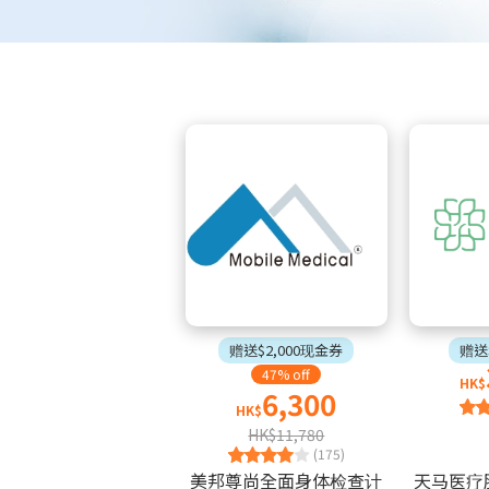
赠送$2,000现金券
赠送
47% off
HK$
6,300
HK$
HK$11,780
(175)
美邦尊尚全面身体检查计
天马医疗