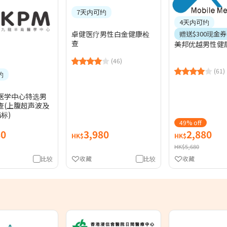
7天内可约
4天内可约
赠送$300现金券
卓健医疗男性白金健康检
查
美邦优越男性健
(46)
(61)
约
医学中心特选男
查(上腹超声波及
标)
49% off
80
3,980
2,880
HK$
HK$
HK$5,680
比较
收藏
比较
收藏