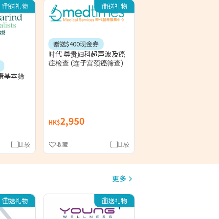
送礼物
送礼物
赠送$400现金券
时代 尊贵妇科超声波及癌
症检查 (连子宫颈癌筛查)
康基本筛
2,950
HK$
比较
收藏
比较
更多
送礼物
送礼物