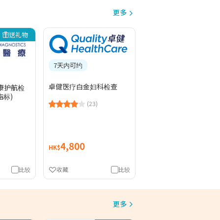
更多
送礼物
7天内可约
卓健医疗白金妇科检查
康护航检
指标)
(23)
4,800
HK$
比较
收藏
比较
更多