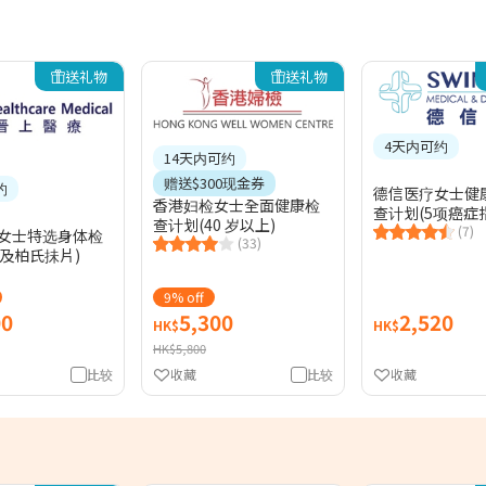
送礼物
送礼物
4天内可约
14天内可约
赠送$300现金券
约
德信医疗女士健
香港妇检女士全面健康检
查计划(5项癌症
查计划(40 岁以上)
(7)
 女士特选身体检
(33)
及柏氏抺片)
9% off
00
5,300
2,520
HK$
HK$
HK$5,800
比较
收藏
比较
收藏