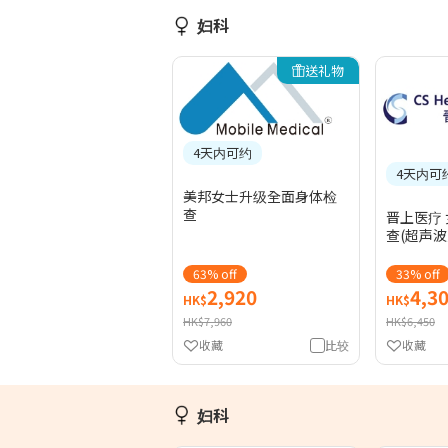
妇科
送礼物
4天内可约
4天内可
美邦女士升级全面身体检
查
晋上医疗
查(超声波
63% off
33% off
2,920
4,3
HK$
HK$
HK$7,960
HK$6,450
收藏
比较
收藏
妇科