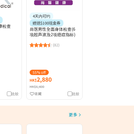
4天内可约
赠送$100现金券
康检查
尚医男性全面身体检查(6
项超声波及2项癌症指标)
(82)
55% off
2,880
HK$
HK$6,400
比较
收藏
比较
更多