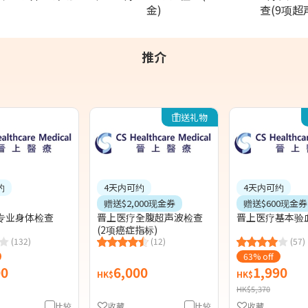
金)
查(9项超
推介
送礼物
约
4天内可约
4天内可约
赠送$2,000现金券
赠送$600现金券
专业身体检查
晋上医疗全腹超声波检查
晋上医疗基本验
(2项癌症指标)
(132)
(12)
(57)
63% off
00
6,000
1,990
HK$
HK$
HK$5,370
比较
收藏
比较
收藏