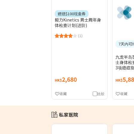
赠送$100现金券
毅力Kinetics 男士周年身
体检查计划(进阶)
(1)
7天内可
九龙半岛
士身体检
3项癌症指
2,680
5,8
HK$
HK$
收藏
比较
收藏
私家医院