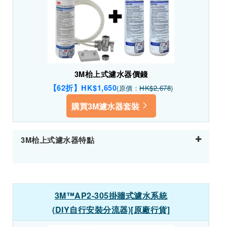
3M枱上式濾水器價錢
【62折】HK$1,650
(原價：
HK$2,678
)
購買3M濾水器套裝
3M枱上式濾水器特點
3M™AP2-305掛牆式濾水系統
(DIY自行安裝分流器)[原廠行貨]