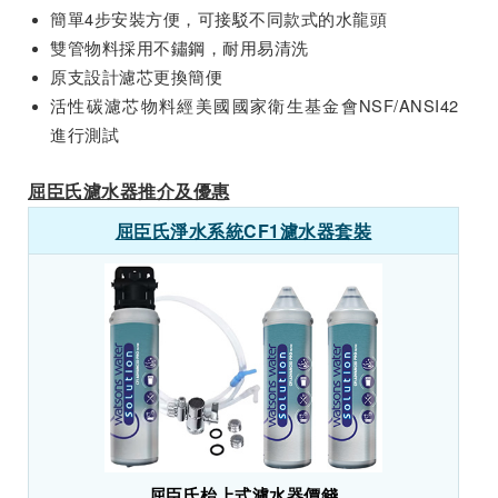
簡單4步安裝方便，可接駁不同款式的水龍頭
雙管物料採用不鏽鋼，耐用易清洗
原支設計濾芯更換簡便
活性碳濾芯物料經美國國家衛生基金會NSF/ANSI42
進行測試
屈臣氏濾水器推介及優惠
屈臣氏淨水系統CF1濾水器套裝
屈臣氏枱上式濾水器價錢