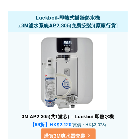
Luckboil-即熱式掛牆熱水機
+3M濾水系統AP2-305(免費安裝)[原廠行貨]
3M AP2-305(共1濾芯) + Luckboil即熱水機
【69折】HK$2,120
(原價：
HK$3,078
)
購買3M濾水器套裝