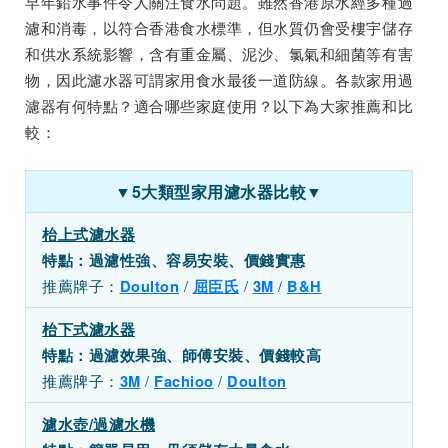
早年鉛水事件令人關注食水問題。雖然香港原水經多種過
濾和消毒，以符合香港食水標準，但水質仍會受樓宇儲存
和供水系統影響，含有重金屬、泥沙、氯氣和細菌等有害
物，因此濾水器可謂家用食水最後一道防線。各款家用過
濾器有何特點？適合哪些家庭使用？以下為大家推薦和比
較：
▼5大類型家用濾水器比較▼
枱上式濾水器
特點：過濾性強、容易安裝、價錢實惠
推薦牌子：
/
/
/
Doulton
屈臣氏
3M
B&H
枱下式濾水器
特點：過濾效果強、師傅安裝、價錢較高
推薦牌子：
/
/
3M
Fachioo
Doulton
濾水壺/過濾水機