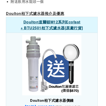
附送飲用水龍頭一個
Doulton枱下式濾水器推介及優惠
Doulton道爾頓M12系列Ecofast
+ BTU2501枱下式濾水器[原廠行貨]
Doulton枱下式濾水器價錢