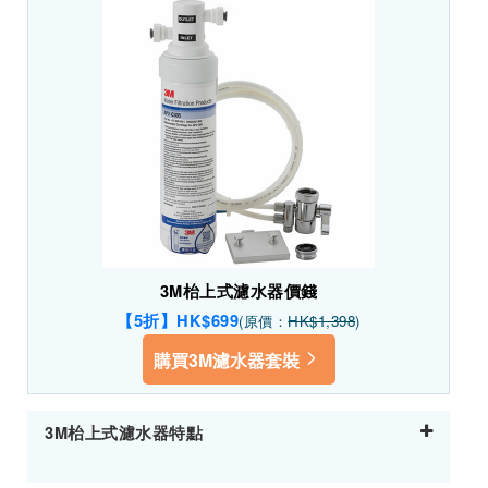
3M枱上式濾水器價錢
【5折】HK$699
(原價：
HK$1,398
)
購買3M濾水器套裝
3M枱上式濾水器特點