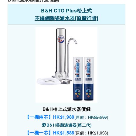
B&H CTO Plus枱上式
不鏽鋼陶瓷濾水器[原廠行貨]
B&H枱上式濾水器價錢
【一機兩芯】HK$1,988
(原價：
HK$2,598
)
🎁
B&H美顏過濾器(第二代)
【一機一芯】HK$1,588
(原價：
HK$1,098
)