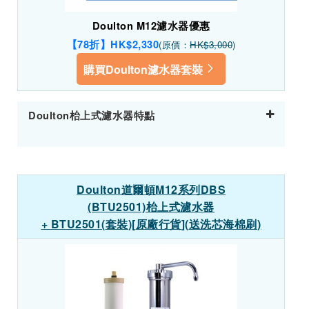
Doulton M12濾水器優惠
【78折】HK$2,330
(原價：
HK$3,000
)
購買Doulton濾水器套裝
Doulton枱上式濾水器特點
Doulton
道爾頓
M12
系列
DBS
(BTU2501)
枱上式濾水器
+ BTU2501(
套裝
)[
原廠行貨
](
送洗芯海棉刷
)