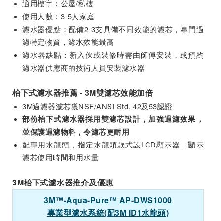
適用樓宇：公屋/私樓
使用人數：3-5人家庭
濾水器優點：配備2-3支具備不同效能的濾芯，專門過
濾特定物質，濾水效能最高
濾水器缺點：新入伙或裝修時需由師傅安裝，或預約
濾水器供應商的技術人員安裝濾水器
枱下式濾水器推薦 - 3M雙濾芯效能加倍
3M過濾器濾芯獲NSF/ANSI Std. 42及53認證
部份枱下式濾水器採用雙濾芯設計，加強過濾效果，
並保護過濾物料，令濾芯更耐用
配專用水龍頭，指定水龍頭款式設LCD顯示器，顯示
濾芯使用時間和用水量
3M枱下式濾水器推介及優惠
3M™-Aqua-Pure™ AP-DWS1000
專業型濾水系統(配3M ID1水龍頭)