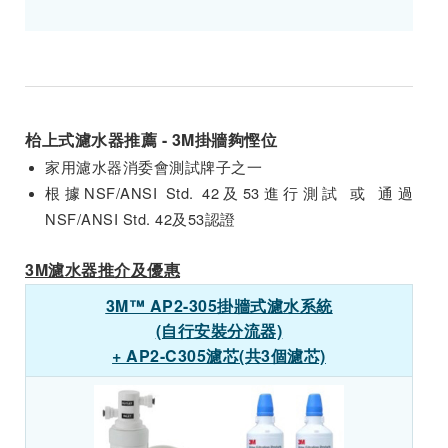
枱上式濾水器推薦 - 3M掛牆夠慳位
家用濾水器消委會測試牌子之一
根據NSF/ANSI Std. 42及53進行測試 或 通過
NSF/ANSI Std. 42及53認證
3M濾水器推介及優惠
3M™ AP2-305掛牆式濾水系統
(自行安裝分流器)
+ AP2-C305濾芯(共3個濾芯)