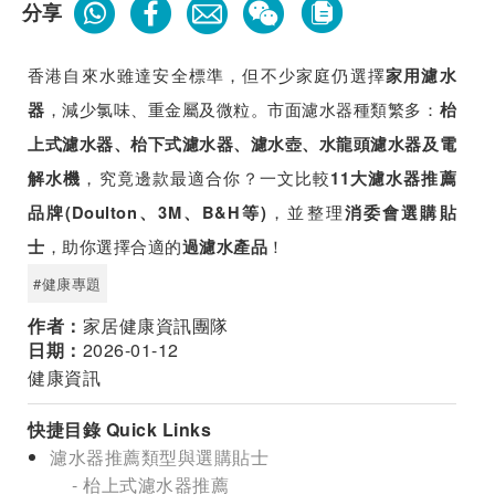
分享
香港自來水雖達安全標準，但不少家庭仍選擇
家用濾水
，減少氯味、重金屬及微粒。市面濾水器種類繁多：
器
枱
上式濾水器、枱下式濾水器、濾水壺、水龍頭濾水器及電
，究竟邊款最適合你？一文比較
解水機
11大濾水器推薦
，並整理
品牌(Doulton、3M、B&H等)
消委會選購貼
，助你選擇合適的
！
士
過濾水產品
#健康專題
作者：
家居健康資訊團隊
日期：
2026-01-12
健康資訊
快捷目錄 Quick Links
濾水器推薦類型與選購貼士
- 枱上式濾水器推薦