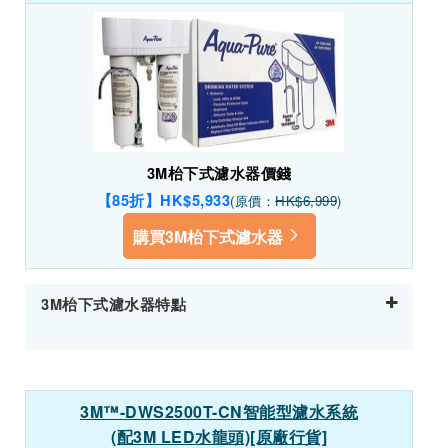
3M枱下式濾水器價錢
【85折】HK$5,933
(原價：
HK$6,999
)
購買3M枱下式濾水器
3M枱下式濾水器特點
3M™-DWS2500T-CN智能型濾水系統
(配3M LED水龍頭)[原廠行貨]