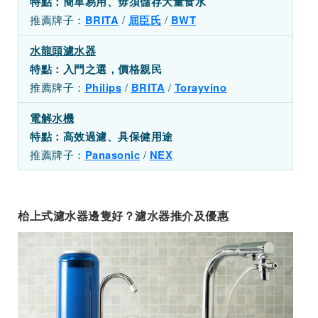
特點：簡單易用、毋須儲存大量食水
推薦牌子：
/
/
BRITA
屈臣氏
BWT
水龍頭濾水器
特點：入門之選，價格親民
推薦牌子：
/
/
Philips
BRITA
Torayvino
電解水機
特點：高效過濾、具保健用途
推薦牌子：
/
Panasonic
NEX
枱上式濾水器邊隻好？濾水器推介及優惠