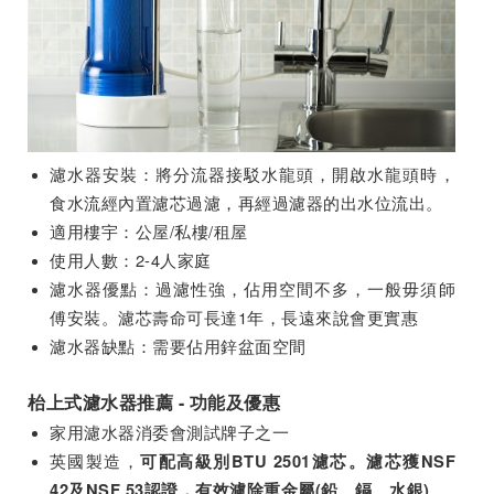
濾水器安裝：將分流器接駁水龍頭，開啟水龍頭時，
食水流經內置濾芯過濾，再經過濾器的出水位流出。
適用樓宇：公屋/私樓/租屋
使用人數：2-4人家庭
濾水器優點：過濾性強，佔用空間不多，一般毋須師
傅安裝。濾芯壽命可長達1年，長遠來說會更實惠
濾水器缺點：需要佔用鋅盆面空間
枱上式濾水器推薦 - 功能及優惠
家用濾水器消委會測試牌子之一
英國製造，
可配
高級別BTU 2501濾芯。濾芯獲NSF
42及NSF 53認證，有效濾除重金屬(鉛、鎘、水銀)