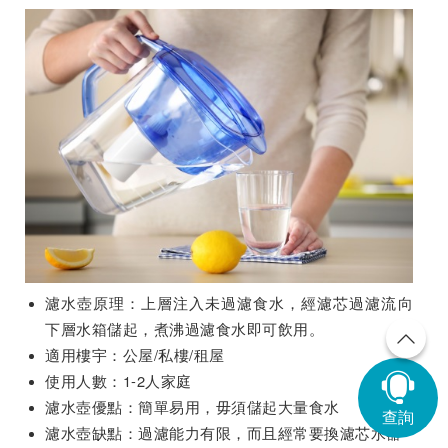
濾水壺原理：上層注入未過濾食水，經濾芯過濾流向
下層水箱儲起，煮沸過濾食水即可飲用。
適用樓宇：公屋/私樓/租屋
使用人數：1-2人家庭
濾水壺優點：簡單易用，毋須儲起大量食水
查詢
濾水壺缺點：過濾能力有限，而且經常要換濾芯水器