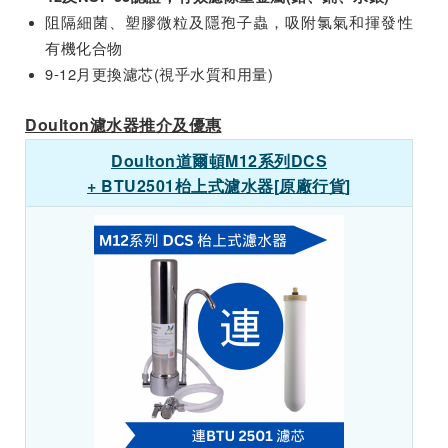
阻隔細菌、塑膠微粒及隱孢子蟲，吸附氯氣和揮發性
有機化合物
9-12月更換濾芯(視乎水質和用量)
Doulton濾水器推介及優惠
Doulton
道爾頓
M12
系列
DCS
+ BTU2501
枱上式濾水器
[
原廠行貨
]