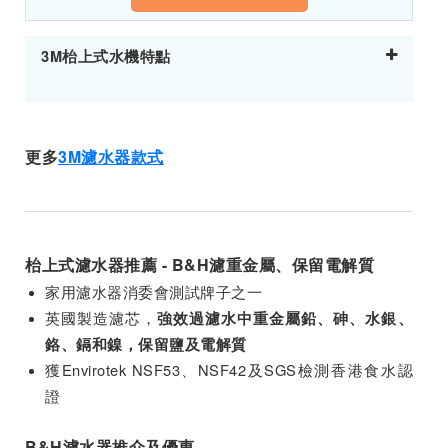
3M枱上式水機特點
更多
3M濾水器款式
枱上式濾水器推薦 - B&H濾重金屬、保留電解質
家用濾水器消委會測試牌子之一
英國製造濾芯，
強效過濾水中重金屬鉛、砷、水銀、
鉻、鎘和鎳，保留鹽及電解質
獲Envirotek NSF53、NSF42及SGS檢測香港食水認
證
B&H濾水器推介及優惠