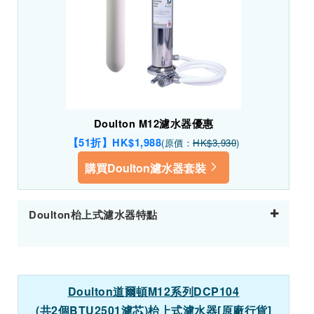
Doulton M12濾水器優惠
【51折】HK$1,988
(原價：
HK$3,930
)
購買Doulton濾水器套裝
Doulton枱上式濾水器特點
Doulton
道爾頓
M12
系列
DCP104
(
共
2
個
BTU2501
濾芯
)
枱上式濾水器
[
原廠行貨
]