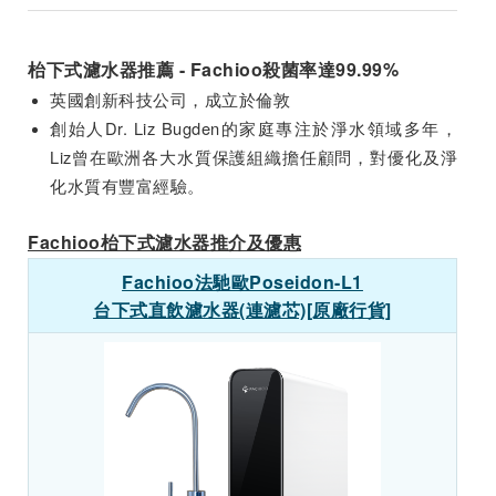
枱下式濾水器推薦 - Fachioo殺菌率達99.99%
英國創新科技公司，成立於倫敦
創始人Dr. Liz Bugden的家庭專注於淨水領域多年，
Liz曾在歐洲各大水質保護組織擔任顧問，對優化及淨
化水質有豐富經驗。
Fachioo枱下式濾水器推介及優惠
Fachioo法馳歐Poseidon-L1
台下式直飲濾水器(連濾芯)[原廠行貨]