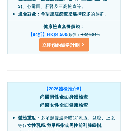
、心電圖、肝腎及三高檢查等。
3)
希望
的族群。
適合對象：
癌症篩查指選擇較多
健康檢查套餐價錢：
【84折】HK$4,500
(原價：
HK$5,340
)
立即預約驗身計劃
【2026體檢推介8】
尚醫男性全面身體檢查
尚醫女性全面健康檢查
：多項超聲波掃瞄(如乳腺、盆腔、上腹
體檢重點
等)+
或
。
女性乳癌
/卵巢癌指
男性前列腺癌指