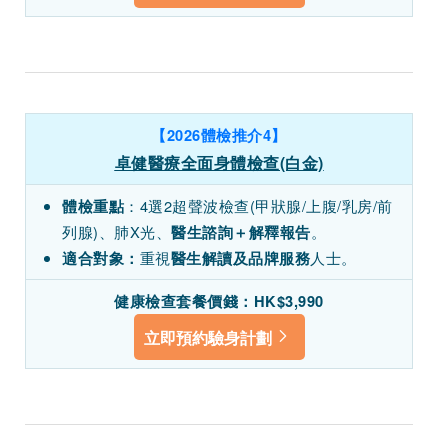
【2026體檢推介4】
卓健醫療全面身體檢查(白金)
：4選2超聲波檢查(甲狀腺/上腹/乳房/前
體檢重點
列腺)、肺X光、
。
醫生諮詢＋解釋報告
重視
人士。
適合對象：
醫生解讀及品牌服務
健康檢查套餐價錢：
HK$3,990
立即預約驗身計劃