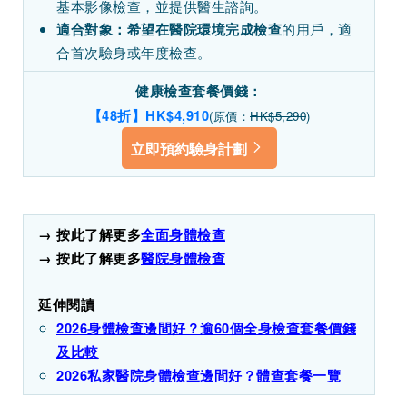
基本影像檢查，並提供醫生諮詢。
的用戶，適
適合對象：
希望在醫院環境完成檢查
合首次驗身或年度檢查。
健康檢查套餐價錢：
【48折】HK$4,910
(原價：
HK$5,290
)
立即預約驗身計劃
→ 按此了解更多
全面
身
體檢
查
→ 按此了解更多
醫院身體檢查
延伸閱讀
2026身體檢查邊間好？逾60個全身檢查套餐價錢
及比較
2026
私家醫院身體檢查邊間好？體查套餐一覽