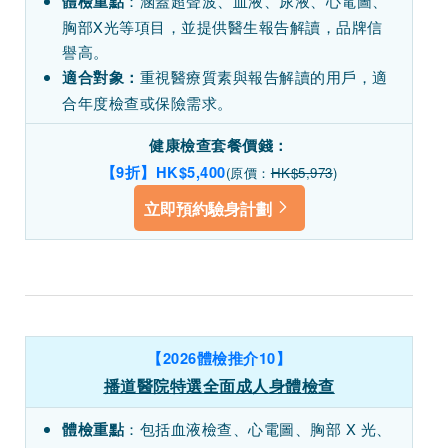
：涵蓋超聲波、血液、尿液、心電圖、
體檢重點
胸部X光等項目，並提供醫生報告解讀，品牌信
譽高。
重視醫療質素與報告解讀的用戶，適
適合對象：
合年度檢查或保險需求。
健康檢查套餐價錢：
【9折】HK$5,400
(原價：
HK$5,973
)
立即預約驗身計劃
【2026體檢推介10】
播道醫院特選全面成人身體檢查
：包括血液檢查、心電圖、胸部 X 光、
體檢重點