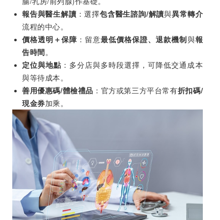
腸/乳房/前列腺)作基礎。
：選擇
與
報告與醫生解讀
包含醫生諮詢
/解讀
異常轉介
流程的中心。
：留意
與
價格透明＋保障
最低價格保證、退款機制
報
。
告時間
：多分店與多時段選擇，可降低交通成本
定位與地點
與等待成本。
：官方或第三方平台常有
善用優惠碼/體檢禮品
折扣碼
/
加乘。
現金券