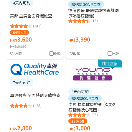
4天內可約
贈送$1300現金券
德信醫療 優選健康檢查計劃
(9項癌症指標)
美邦 皇牌全面身體檢查
(15)
(243)
64% off
3,600
3,990
HK$
HK$
HK$10,110
收藏
比較
收藏
比較
送禮物
7天內可約
4天內可約
卓健醫療 全面特選身體檢查
贈送$800現金券
尚醫 標準健康檢查 (3項癌
(123)
症指標及心電圖)
(95)
38% off
2,800
3,000
HK$
HK$