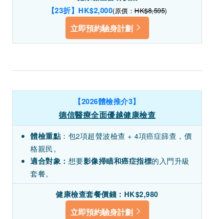
【23折】HK$2,000
(原價：
HK$8,595
)
立即預約驗身計劃
【2026體檢推介3】
德信醫療全面優越健康檢查
：包2項超聲波檢查 + 4項癌症篩查，價
體檢重點
格親民。
想要
的入門升級
適合對象：
影像掃瞄和癌症指標
套餐。
健康檢查套餐價錢：
HK$
2,980
立即預約驗身計劃