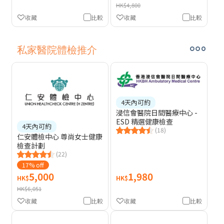
HK$4,800
收藏
比較
收藏
比較
私家醫院體檢推介
4天內可約
浸信會醫院日間醫療中心 -
ESD 精選健康檢查
4天內可約
(18)
仁安體檢中心 尊尚女士健康
檢查計劃
(22)
17% off
5,000
1,980
HK$
HK$
HK$6,051
收藏
比較
收藏
比較