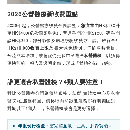
2026公營醫療新收費重點
2026年起，公營醫療收費全面調整：
由HK$180升
急症室
至HK$400(危殆個案豁免)，普通科門診HK$150、專科門
診HK$250，部分影像及病理檢驗收費亦上調。雖有
全年
及擴大減免機制，但輪候時間長、
HK$10,000收費上限
分流成本增加，或會促使更多市民選擇
，以獲得
私營體檢
更快預約、報告及透明定價，形成「體檢外溢」趨勢。
誰更適合私營體檢？4類人要注意！
對比公營醫療分門別類的服務，私營(如體檢中心及私家
醫院)在服務範圍、價格取向和跟進服務都有明顯區別。
對於以下4類人士，私營體檢或會是更好選擇：
：需完整血液、三高、肝腎功能＋
年度例行檢查