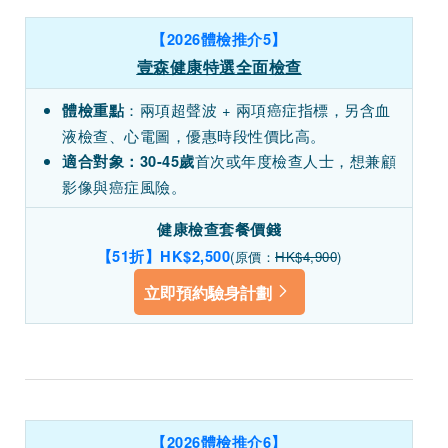
【2026體檢推介5】
壹森健康特選全面檢查
：兩項超聲波 + 兩項癌症指標，另含血
體檢重點
液檢查、心電圖，優惠時段性價比高。
首次或年度檢查人士，想兼顧
適合對象：
30-45歲
影像與癌症風險。
健康檢查套餐價錢
【51折】HK$2,500
(原價：
HK$4,900
)
立即預約驗身計劃
【2026體檢推介6】