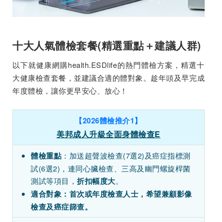
十大人氣體檢套餐(精選重點＋建議人群)
以下就健康網購health.ESDlife的熱門體檢方案，精選十
大健康檢查套餐，並建議合適的體對象。趁年頭及早完成
年度體檢，讓你更早安心、放心！
【2026體檢推介1】
美邦成人升級全面身體檢查E
：加送超聲波檢查(7選2)及癌症指標測
體檢重點
試(6選2)，連同心臟檢查、三高及幽門螺旋桿菌
測試等項目，
。
折扣幅度大
適合對象：首次或年度檢查人士，希望兼顧影像
檢查及癌症篩查。