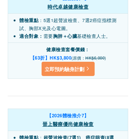
時代卓越健康檢查
：5選1超聲波檢查、7選2癌症指標測
體檢重點
試、胸部X光及心電圖。
需要
基礎檢查人士。
適合對象：
胸肺＋心臟
健康檢查套餐價錢：
【63折】HK$3,800
(原價：
HK$6,000
)
立即預約驗身計劃
【2026體檢推介7】
晉上醫療優尚健康檢查
：
、
體檢重點
超聲波檢查(7選1)
癌症篩查(8選