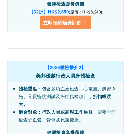
健康檢查套餐價錢
【32折】HK$2,650
(原價：
HK$8,240
)
立即預約驗身計劃
【2026體檢推介2】
美邦優越行政人員身體檢查
：包含多項血液檢查、心電圖、胸部 X
體檢重點
光、骨質密度測試及癌症指標項目，
折扣幅度
大。
，需要全面
適合對象：行政人員或高壓工作族群
檢查心血管、骨骼及代謝健康。
健康檢查套餐價錢