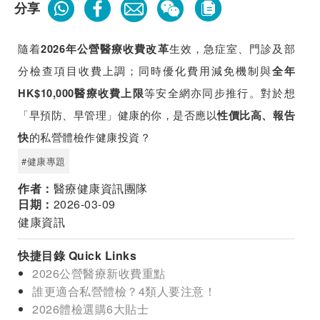
分享
隨着
生效，急症室、門診及部
2026年公營醫療收費改革
分檢查項目收費上調；同時優化費用減免機制與
全年
等安全網亦同步推行。對於想
HK$10,000醫療收費上限
「早預防、早管理」健康的你，是否應以
性價比高、報告
的私營體檢作健康投資？
快
#健康專題
作者：
醫療健康資訊團隊
日期：
2026-03-09
健康資訊
快捷目錄 Quick Links
2026公營醫療新收費重點
誰更適合私營體檢？4類人要注意！
2026體檢選購6大貼士