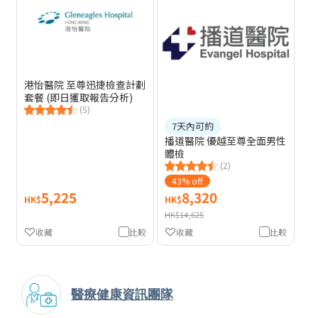
港怡醫院 至尊迅捷檢查計劃
套餐 (即日獲取報告分析)
(5)
7天內可約
播道醫院 優越至尊全面男性
體檢
(2)
43% off
5,225
8,320
HK$
HK$
HK$14,625
收藏
比較
收藏
比較
醫療健康資訊團隊