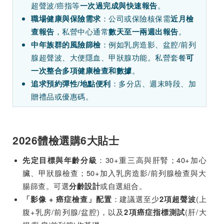
超聲波/癌指等
。
一次過完成與快速報告
：公司或保險核保需
職場健康與保險需求
近月檢
，私營中心通常
。
查報告
數天至一兩週出報告
：例如乳房造影、盆腔/前列
中年族群的風險篩檢
腺超聲波、大便隱血、甲狀腺功能。私營套餐
可
。
一次整合多項健康檢查和數據
：多分店、週末時段、加
追求預約彈性/地點便利
贈禮品或優惠碼。
2026體檢選購6大貼士
：30+重三高與肝腎；40+加心
先定目標與年齡分級
臟、甲狀腺檢查；50+加入乳房造影/前列腺檢查與大
腸篩查。可選
或自選組合。
分齡設計
：建議選至少
(上
「影像 + 癌症檢查」配置
2項超聲波
腹+乳房/前列腺/盆腔)，以及
(肝/大
2項癌症指標測試