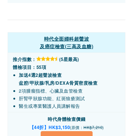
時代全面婦科超聲波
及癌症檢查(三高及血糖)
推介指數：
(5星最高)
體檢項目：55項
加送4選2超聲波檢查
盆腔/甲狀腺/乳房/DEXA骨質密度檢查
2項腫瘤指標、心臟及血管檢查
肝腎甲狀腺功能、紅斑狼瘡測試
醫生或專業醫護人員講解報告
時代身體檢查價錢
【44折】HK$3,150
(原價：
HK$7,210
)