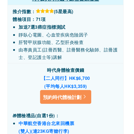
推介指數：
(5星最高)
體檢項目：71項
加送7選3癌症指標測試
靜臥心電圖、心血管疾病危險因子
肝腎甲狀腺功能、乙型肝炎檢查
由專責員工(註冊西醫、註冊醫務化驗師、註冊護
士、登記護士等)講解
時代身體檢查價錢
【二人同行】HK$6,700
(平均每人HK$3,359)
預約時代體檢計劃
體檢禮品(
自選1份)
：
🎁
中華航空香港台北來回機票
(雙人)(連23KG寄艙行李)