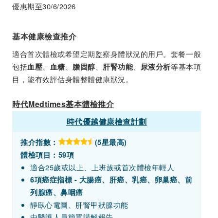
優惠期至30/6/2026
基本健康檢查推介
適合首次體檢或希望定期監察身體狀況的用戶。套餐一般
包括
、
、
、
、
等基本項
血壓
血糖
膽固醇
肝腎功能
尿液分析
目，能有效評估身體整體健康狀況。
時代Medtimes基本體檢推介
時代優越健康檢查計劃
推介指數：
(5星最高)
體檢項目：59項
適合25歲或以上、上班族或首次體檢年輕人
6項癌症指標 - 大腸癌、肝癌、乳癌、卵巢癌、前
列腺癌、鼻咽癌
靜臥心電圖、肝腎甲狀腺功能
由醫護人員簡單講解報告