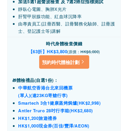
加送5選1超聲波檢查 及 7選2癌症指標測試
靜臥心電圖、胸肺X光片
肝腎甲狀腺功能、紅血球沉降率
由專責員工(註冊西醫、註冊醫務化驗師、註冊護
士、登記護士等)講解
時代身體檢查價錢
【63折】HK$3,800
(原價：
HK$6,000
)
預約時代體檢計劃
體檢禮品(
自選1份)
：
🎁
中華航空香港台北來回機票
(單人)(連23KG寄艙行李)
Smartech 3合1健康蒸烤焗爐(HK$2,998)
Antler Truro 28吋行李箱
(HK$2,680)
HK$1,200旅遊禮券
HK$1,000現金券(百佳/豐澤/AEON)