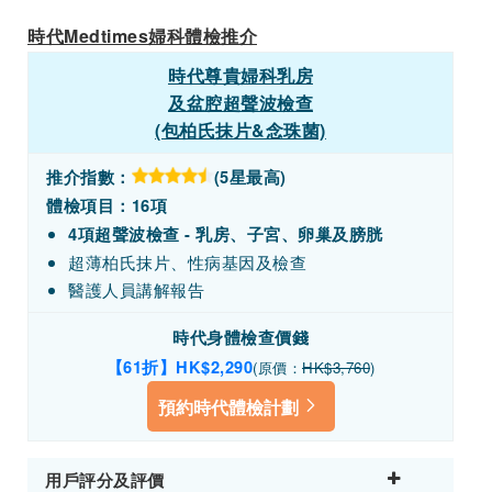
時代Medtimes婦科體檢推介
時代尊貴婦科乳房
及盆腔超聲波檢查
(包柏氏抹片&念珠菌)
推介指數：
(5星最高)
體檢項目：16項
4項超聲波檢查 - 乳房、子宮、卵巢及膀胱
超薄柏氏抹片、性病基因及檢查
醫護人員講解報告
時代身體檢查價錢
【61折】HK$2,290
(原價：
HK$3,760
)
預約時代體檢計劃
用戶評分及評價