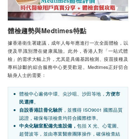
體檢趨勢與Medtimes特點
據香港衛生署建議，成年人每年應進行一次全面體檢，以
便及早識別潛在健康風險。此外，香港人對「一站式體
檢」的需求大幅上升，尤其是具備基因檢測、疫苗接種及
專科診斷的綜合服務中心更受歡迎。Medtimes正好切合
驗身人士的需要：
體檢中心遍佈中環、尖沙咀、沙田等地，
方便市
。
民選擇
，並獲得 ISO9001 國際品質
自設香港註冊化驗所
認證，確保每項檢查均符合國際標準。
包括 X 光、心電圖、
中央化驗室配備先進設備，
超聲波等，並由專業醫療團隊操作，確保檢查結