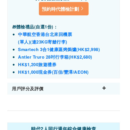
預約時代體檢計劃
體檢禮品(
自選1份)
：
🎁
中華航空香港台北來回機票
(單人)(連23KG寄艙行李)
Smartech 3合1健康蒸烤焗爐(HK$2,998)
Antler Truro 28吋行李箱
(HK$2,680)
HK$1,200旅遊禮券
HK$1,000現金券(百佳/豐澤/AEON)
用戶評分及評價
時代2人同行週年綜合健康檢查