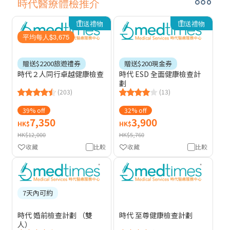
時代醫療體檢推介
送禮物
送禮物
平均每人$3,675
贈送$2200旅遊禮券
贈送$200現金券
時代２人同行卓越健康檢查
時代 ESD 全面健康檢查計
劃
(203)
(13)
39% off
32% off
7,350
3,900
HK$
HK$
HK$12,000
HK$5,760
收藏
比較
收藏
比較
7天內可約
時代 婚前檢查計劃 （雙
時代 至尊健康檢查計劃
人）