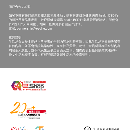
商戶合作 / 加盟
如閣下擁有任何健康相關之服務及產品，並有興趣成為健康網購 health.ESDlife
的服務及產品供應商，歡迎與健康網購 health.ESDlife業務發展部聯絡。我們會
於2個工作天內回覆，為閣下提供更多有關合作詳情。
電郵:
partnership@esdlife.com
重要聲明：
生活易會員於本網站內所發表的全部內容為即時更新，因此生活易不會預先審查
任何內容，並不會保證其準確性、完整性及質量。此外，會員所發表的全部內容
均屬個人意見，並不代表生活易之言論及立場。如從而引起任何損失或法律糾
紛，生活易概不負責。有關詳情請參閱生活易的免責聲明。