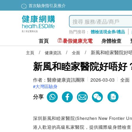
首次驗身指引及推介
熱門搜尋：
體檢送現金券/禮品
首頁
暑假健康充電
身體檢查
/
/
/
新風和睦家醫院好唔
主頁
健康資訊
全面
新風和睦家醫院好唔好？
作者：
醫療健康資訊團隊
2026-03-03
全面
#大灣區驗身
分享
深圳新風和睦家醫院(Shenzhen New Frontier Un
港人歡迎的高級私家醫院，提供國際級身體檢查