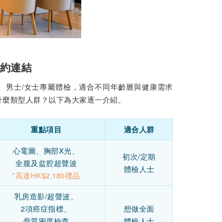
預約連結
、男士/女士專屬體檢，適合不同年齡層與健康需求
什麼類型人群？以下為大家逐一介紹。
重點項目
適合人群
心電圖、胸部X光、
初次/定期
全腹及盆腔超聲波
體檢人士
*高達HK$2,180禮品
乳房造影/超聲波、
2項癌症指標、
想做全面
骨質密度檢查
體檢人士