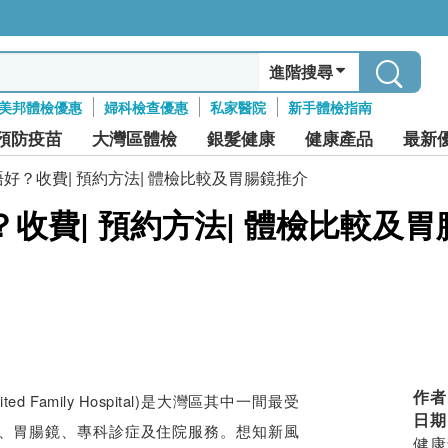
進階搜尋
美邦體檢優惠
婦科檢查優惠
私家醫院
新手體檢指南
預防疫苗
大灣區體檢
銀髮健康
健康產品
最新
好？收費| 預約方法| 體檢比較及胃腸鏡推介
收費| 預約方法| 體檢比較及胃
作者
ited Family Hospital)是大灣區其中一間最受
日期
、胃腸鏡、專科診症及住院服務。想知新風
健康