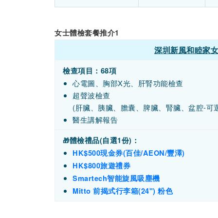
女士體檢套餐推介1
深圳新風和睦家女
檢查項目：68項
心電圖、胸部X光、肝腎功能檢查
超聲波檢查
(肝臟、胰臟、膽囊、脾臟、腎臟、盆腔-可選
醫生講解報告
體檢禮品(自選1份)：
🎁
HK$500現金券(百佳/AEON/豐澤)
HK$800旅遊禮券
Smartech智能旋風吸塵機
Mitto 前揭式行李箱(24") 粉色