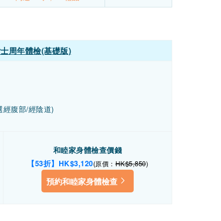
士周年體檢(基礎版)
經腹部/經陰道)
和睦家身體檢查價錢
【53折】HK$3,120
(原價：
HK$5,850
)
預約和睦家身體檢查