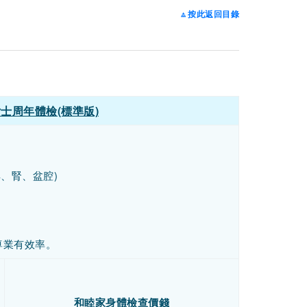
🔼
按此返回目錄
士周年體檢(標準版)
、腎、盆腔)
尊業有效率。
和睦家身體檢查價錢