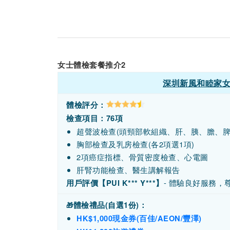
女士體檢套餐推介2
深圳新風和睦家女
體檢評分：
檢查項目：76項
超聲波檢查(頭頸部軟組織、肝、胰、膽、脾
胸部檢查及乳房檢查(各2項選1項)
2項癌症指標、骨質密度檢查、心電圖
肝腎功能檢查、醫生講解報告
- 體驗良好服務，
用戶評價【PUI K*** Y***】
體檢禮品(自選1份)：
🎁
HK$1,000現金券(百佳/AEON/豐澤)