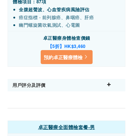
體檢項目：87項
全腹超聲波、心血管疾病風險評估
癌症指標 - 前列腺癌、鼻咽癌、肝癌
幽門螺旋菌吹氣測試、心電圖
卓正醫療身體檢查價錢
【5折】HK$3,460
預約卓正醫療體檢
用戶評分及評價
卓正醫療全面體檢套餐-男