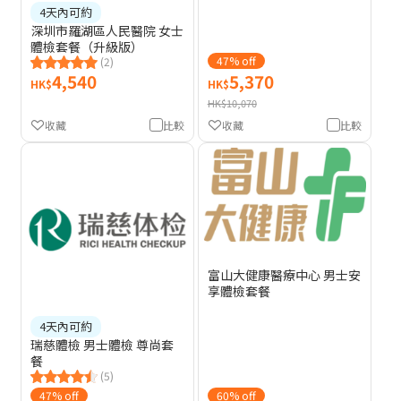
4天內可約
深圳市羅湖區人民醫院 女士
體檢套餐（升級版）
47% off
(2)
4,540
5,370
HK$
HK$
HK$10,070
收藏
比較
收藏
比較
富山大健康醫療中心 男士安
享體檢套餐
4天內可約
瑞慈體檢 男士體檢 尊尚套
餐
(5)
47% off
60% off