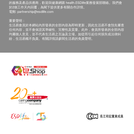
的服務及產品供應商，歡迎與健康網購 health.ESDlife業務發展部聯絡。我們會
於2個工作天內回覆，為閣下提供更多有關合作詳情。
電郵:
partnership@esdlife.com
重要聲明：
生活易會員於本網站內所發表的全部內容為即時更新，因此生活易不會預先審查
任何內容，並不會保證其準確性、完整性及質量。此外，會員所發表的全部內容
均屬個人意見，並不代表生活易之言論及立場。如從而引起任何損失或法律糾
紛，生活易概不負責。有關詳情請參閱生活易的免責聲明。