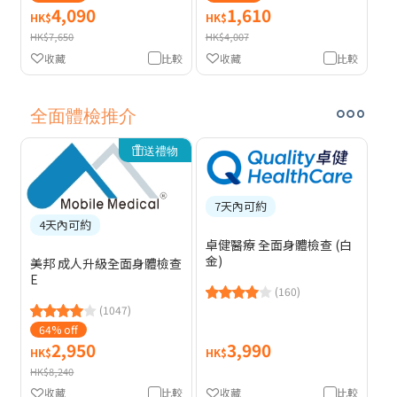
4,090
1,610
HK$
HK$
HK$7,650
HK$4,007
收藏
比較
收藏
比較
全面體檢推介
送禮物
7天內可約
4天內可約
卓健醫療 全面身體檢查 (白
金)
美邦 成人升級全面身體檢查
E
(160)
(1047)
64% off
2,950
3,990
HK$
HK$
HK$8,240
收藏
比較
收藏
比較