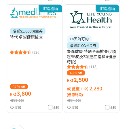
送禮物
送禮物
贈送$1,000現金券
時代 卓越健康檢查
14天內可約
贈送$100現金券
壹森健康 特選全面檢查(2項
(326)
超聲波及2項癌症指標)(優惠
時段)
(118)
49% off
2,500
HK$
37% off
2,280
或 低至 HK$
3,800
HK$
(優惠時段)
HK$6,000
HK$4,900
收藏
比較
收藏
比較