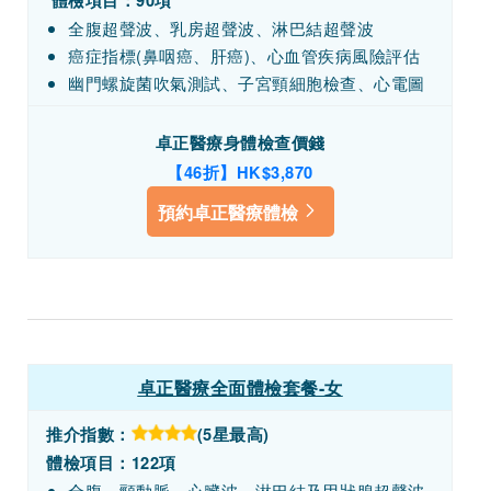
體檢項目：90項
全腹超聲波、乳房超聲波、淋巴結超聲波
癌症指標(鼻咽癌、肝癌)、心血管疾病風險評估
幽門螺旋菌吹氣測試、子宮頸細胞檢查、心電圖
卓正醫療身體檢查價錢
【46折】HK$3,870
預約卓正醫療體檢
卓正醫療全面體檢套餐-女
推介指數：
(5星最高)
體檢項目：122項
全腹、頸動脈、心臟波、淋巴結及甲狀腺超聲波