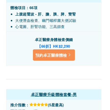
體檢項目：66項
上腹超聲波 - 肝、膽、胰、脾、雙腎
大便潛血檢查、幽門螺桿菌大便試驗
心電圖、肝腎功能、三高篩查
卓正醫療身體檢查價錢
【66折】HK$2,290
預約卓正醫療體檢
卓正醫療升級體檢套餐-男
推介指數：
(5星最高)