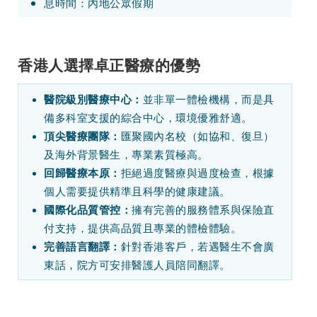
息時間：內地公眾假期
香港人選擇卓正醫療的優勢
並非單一體檢機構，而是具
醫院級別醫療中心：
備多科室支援的綜合中心，環境優雅舒適。
匯聚國內名校（如協和、復旦）
頂尖醫療團隊：
及海外背景醫生，專業素質極高。
拒絕過度醫療與過度檢查，根據
回歸醫療本原：
個人需要提供精準且科學的健康建議。
擁有完善的服務體系與保險直
國際化品質管控：
付支持，提供高品質且專業的體檢體驗。
針對香港客戶，若遇醫生不會廣
完善語言翻譯：
東話，院方可安排醫護人員陪同翻譯。