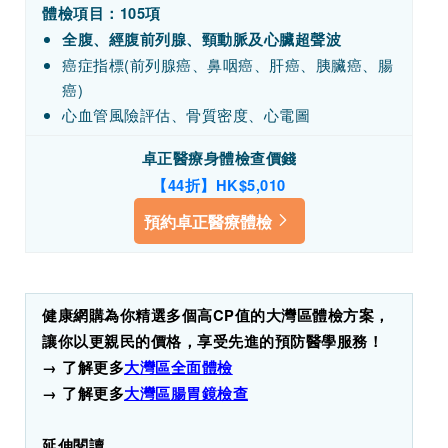
體檢項目：105項
全腹、經腹前列腺、頸動脈及心臟超聲波
癌症指標(前列腺癌、鼻咽癌、肝癌、胰臟癌、腸
癌)
心血管風險評估、骨質密度、心電圖
卓正醫療身體檢查價錢
【44折】HK$5,010
預約卓正醫療體檢
健康網購為你精選多個高CP值的大灣區體檢方案，
讓你以更親民的價格，享受先進的預防醫學服務！
→ 了解更多
大灣區全面體檢
→ 了解更多
大灣區腸胃鏡檢查
延伸閱讀