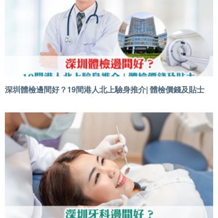
深圳體檢邊間好？19間港人北上驗身推介| 體檢價錢及貼士