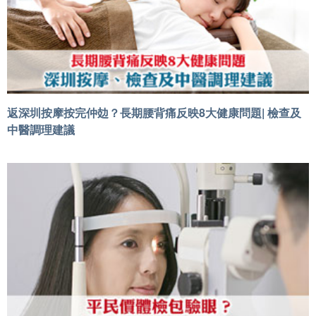
返深圳按摩按完仲攰？長期腰背痛反映8大健康問題| 檢查及
中醫調理建議