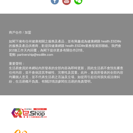
商戶合作 / 加盟
如閣下擁有任何健康相關之服務及產品，並有興趣成為健康網購 health.ESDlife
的服務及產品供應商，歡迎與健康網購 health.ESDlife業務發展部聯絡。我們會
於2個工作天內回覆，為閣下提供更多有關合作詳情。
電郵:
partnership@esdlife.com
重要聲明：
生活易會員於本網站內所發表的全部內容為即時更新，因此生活易不會預先審查
任何內容，並不會保證其準確性、完整性及質量。此外，會員所發表的全部內容
均屬個人意見，並不代表生活易之言論及立場。如從而引起任何損失或法律糾
紛，生活易概不負責。有關詳情請參閱生活易的免責聲明。