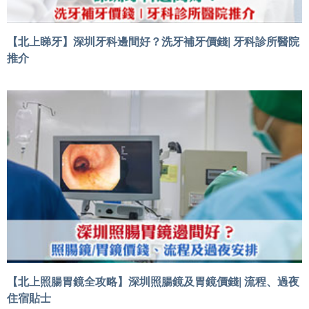
【北上睇牙】深圳牙科邊間好？洗牙補牙價錢| 牙科診所醫院
推介
【北上照腸胃鏡全攻略】深圳照腸鏡及胃鏡價錢| 流程、過夜
住宿貼士