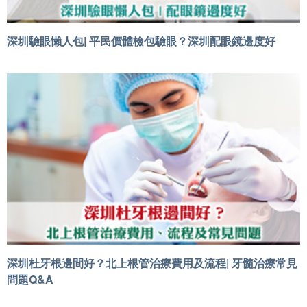
深圳驗眼懶人包| 平民價體檢包驗眼？深圳配眼鏡邊度好
深圳杜牙根邊間好？北上根管治療費用及流程| 牙髓治療常見
問題Q&A