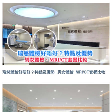
瑞慈體檢好唔好？特點及優勢 | 男女體檢| MRI/CT套餐比較