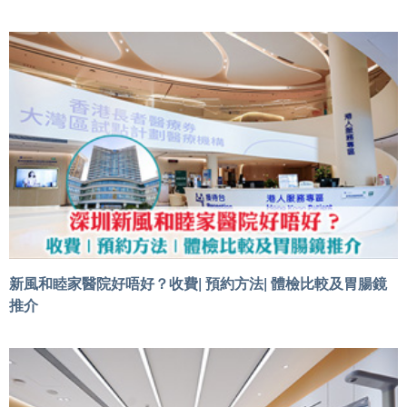
新風和睦家醫院好唔好？收費| 預約方法| 體檢比較及胃腸鏡
推介