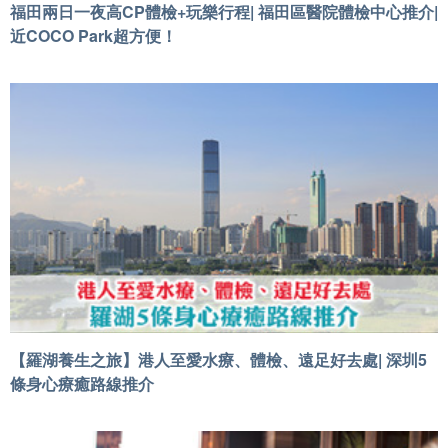
福田兩日一夜高CP體檢+玩樂行程| 福田區醫院體檢中心推介|
近COCO Park超方便！
【羅湖養生之旅】港人至愛水療、體檢、遠足好去處| 深圳5
條身心療癒路線推介