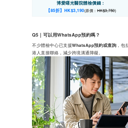
博愛曙光醫院體檢價錢：
【85折】HK$3,190
(原價：
HK$3,750
)
Q5｜可以用WhatsApp預約嗎？
不少體檢中心已支援
，包
WhatsApp預約或查詢
港人直接聯絡，減少跨境溝通障礙。