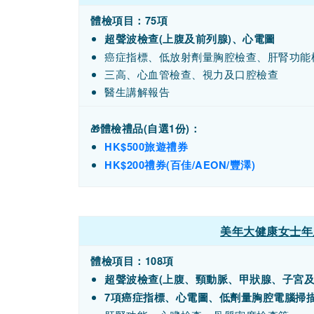
體檢項目：75項
超聲波檢查(上腹及前列腺)、心電圖
癌症指標、低放射劑量胸腔檢查、肝腎功能
三高、心血管檢查、視力及口腔檢查
醫生講解報告
體檢禮品(
自選1份)
：
🎁
HK$500旅遊禮券
HK$200禮券(百佳/AEON/豐澤)
美年大健康女士年
體檢項目：108項
超聲波檢查(上腹、頸動脈、甲狀腺、子宮
7項癌症指標、心電圖、低劑量胸腔電腦掃