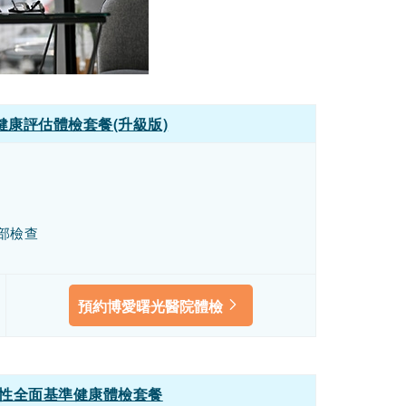
康評估體檢套餐(升級版)
部檢查
預約博愛曙光醫院體檢
性全面基準健康體檢套餐