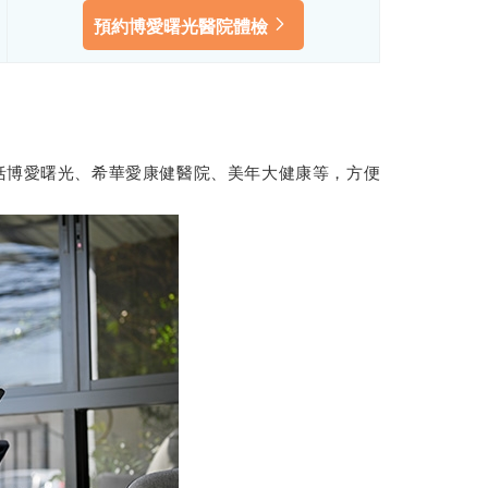
預約博愛曙光醫院體檢
括博愛曙光、希華愛康健醫院、美年大健康等，方便