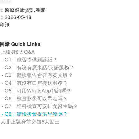
：
醫療健康資訊團隊
：
2026-05-18
資訊
錄 Quick Links
上驗身8大Q&A
- Q1｜能否提供到診紙？
- Q2｜有沒有廣東話/英語服務？
- Q3｜體檢報告會否有英文版？
- Q4｜有沒有口岸接送服務？
- Q5｜可用WhatsApp預約嗎？
- Q6｜檢查影像可以帶走嗎？
- Q7｜婦科檢查可安排女醫生嗎？
- Q8｜體檢後會提供早餐嗎？
港人北上驗身前必知5大貼士