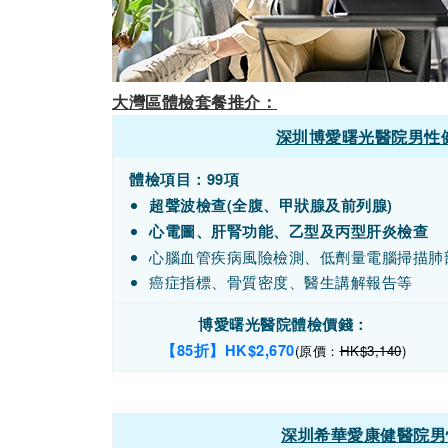
大灣區體檢套餐推介：
深圳博愛曙光醫院男性健
體檢項目：99項
超聲波檢查(全腹、甲狀腺及前列腺)
心電圖、肝腎功能、乙型及丙型肝炎檢查
心腦血管疾病風險檢測、低劑量電腦掃描肺
癌症指標、骨質密度、醫生講解報告等
博愛曙光醫院體檢價錢：
【85折】HK$2,670
(原價：
HK$3,140
)
深圳希華愛康健醫院男