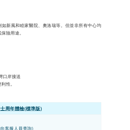
例如新風和睦家醫院、奧洛瑞等。但並非所有中心均
或保險用途。
灣口岸接送
便利性。
士周年體檢(標準版)
向客服人員查詢)