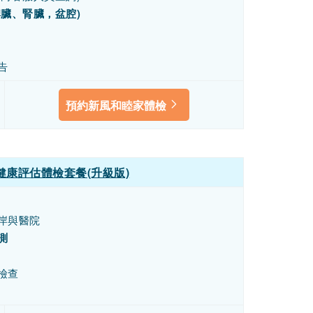
臟、腎臟，盆腔)
告
預約新風和睦家體檢
康評估體檢套餐(升級版)
岸與醫院
測
檢查