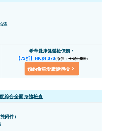
檢查
希華愛康健體檢價錢：
【73折】HK$4,070
(原價：
HK$5,600
)
預約希華愛康健體檢
度綜合全面身體檢查
及雙附件）
描