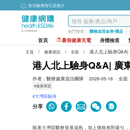
首次驗身指引及推介
熱門搜尋：
體檢送現金券/禮品
首頁
暑假健康充電
身體檢查
/
/
/
港人北上驗身Q&A
主頁
健康資訊
全面
港人北上驗身Q&A| 
作者：
醫療健康資訊團隊
2026-05-18
全面
#健康專題
#大灣區驗身
分享
隨著大灣區醫療發展成熟，加上價格相對吸引，