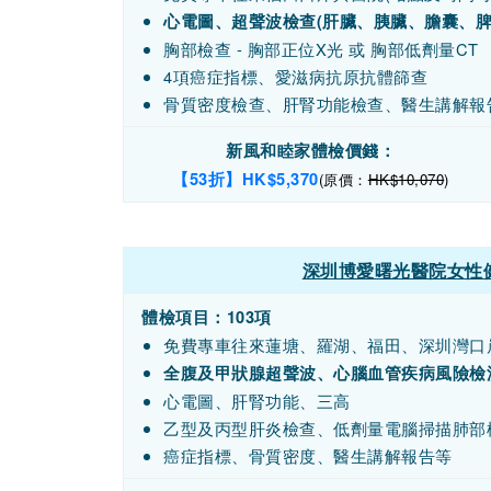
心電圖、超聲波檢查(肝臟、胰臟、膽囊、脾
胸部檢查 - 胸部正位X光 或 胸部低劑量CT
4項癌症指標、愛滋病抗原抗體篩查
骨質密度檢查、肝腎功能檢查、醫生講解報
新風和睦家體檢價錢：
【53折】HK$5,370
(原價：
HK$10,070
)
深圳博愛曙光醫院女性健
體檢項目：103項
免費專車往來蓮塘、羅湖、福田、深圳灣口
全腹及甲狀腺超聲波、心腦血管疾病風險檢
心電圖、肝腎功能、三高
乙型及丙型肝炎檢查、低劑量電腦掃描肺部
癌症指標、骨質密度、醫生講解報告等