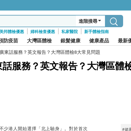
進階搜尋
美邦體檢優惠
婦科檢查優惠
私家醫院
新手體檢指南
預防疫苗
大灣區體檢
銀髮健康
健康產品
最新
| 廣東話服務？英文報告？大灣區體檢8大常見問題
廣東話服務？英文報告？大灣區體
不少港人開始選擇「北上驗身」。對於首次
#健