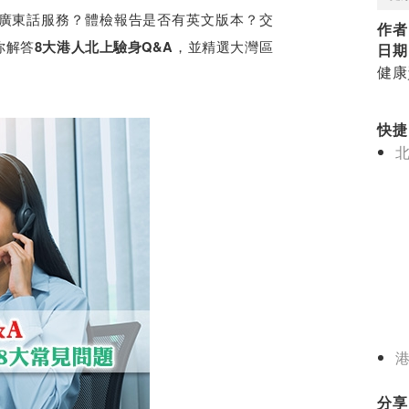
廣東話服務？體檢報告是否有英文版本？交
作者
你解答
，並精選大灣區
8大港人北上驗身Q&A
日期
健康
快捷目
北
分享