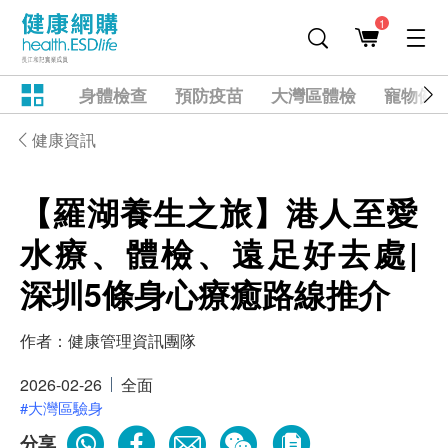
1
身體檢查
預防疫苗
大灣區體檢
寵物健
健康資訊
【羅湖養生之旅】港人至愛
水療、體檢、遠足好去處|
深圳5條身心療癒路線推介
作者：
健康管理資訊團隊
2026-02-26
全面
#大灣區驗身
分享