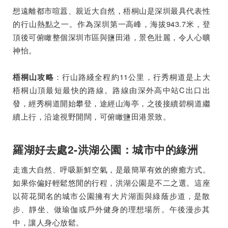
想遠離都市喧囂、親近大自然，梧桐山是深圳最具代表性
的行山熱點之一。作為深圳第一高峰，海拔943.7米，登
頂後可俯瞰整個深圳市區與鹽田港，景色壯麗，令人心曠
神怡。
：行山路綫全程約11公里，行秀桐道是上大
梧桐山攻略
梧桐山頂最短最快的路線。路線由深外高中站C出口出
發，經秀桐道開始攀登，途經山海亭，之後接續碧桐道繼
續上行，沿途視野開闊，可俯瞰鹽田港景致。
羅湖好去處2-洪湖公園：城市中的綠洲
走進大自然、呼吸新鮮空氣，是最簡單有效的療癒方式。
如果你偏好輕鬆悠閒的行程，洪湖公園是不二之選。這座
以荷花聞名的城市公園擁有大片湖面與綠蔭步道，是散
步、靜坐、做瑜伽或戶外健身的理想場所。午後漫步其
中，讓人身心放鬆。