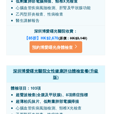
低劑量肺部電腦掃描、頸椎X光檢查
心腦血管疾病風險檢測、肝腎及甲狀腺功能
乙丙型肝炎檢查、性病檢查
醫生講解報告
深圳博愛曙光醫院收費：
【85折】HK$2,670
(原價：
HK$3,140
)
預約博愛曙光身體檢查
深圳博愛曙光醫院女性健康評估體檢套餐(升級
版)
體檢項目：103項
超聲波檢查(全腹及甲狀腺)、8項癌症指標
超薄柏氏抹片、低劑量肺部電腦掃描
心腦血管疾病風險檢測、頸椎X光檢查