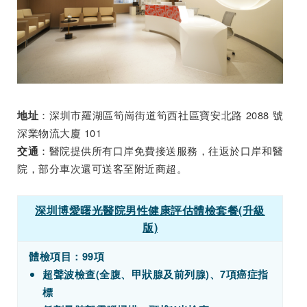
：深圳市羅湖區筍崗街道筍西社區寶安北路 2088 號
地址
深業物流大廈 101
：醫院提供所有口岸免費接送服務，往返於口岸和醫
交通
院，部分車次還可送客至附近商超。
深圳博愛曙光醫院男性健康評估體檢套餐(升級
版)
體檢項目：99項
超聲波檢查(全腹、甲狀腺及前列腺)、7項癌症指
標