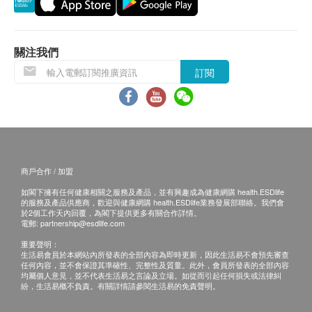
關注我們
訂閱
商戶合作 / 加盟
如閣下擁有任何健康相關之服務及產品，並有興趣成為健康網購 health.ESDlife
的服務及產品供應商，歡迎與健康網購 health.ESDlife業務發展部聯絡。我們會
於2個工作天內回覆，為閣下提供更多有關合作詳情。
電郵:
partnership@esdlife.com
重要聲明：
生活易會員於本網站內所發表的全部內容為即時更新，因此生活易不會預先審查
任何內容，並不會保證其準確性、完整性及質量。此外，會員所發表的全部內容
均屬個人意見，並不代表生活易之言論及立場。如從而引起任何損失或法律糾
紛，生活易概不負責。有關詳情請參閱生活易的免責聲明。