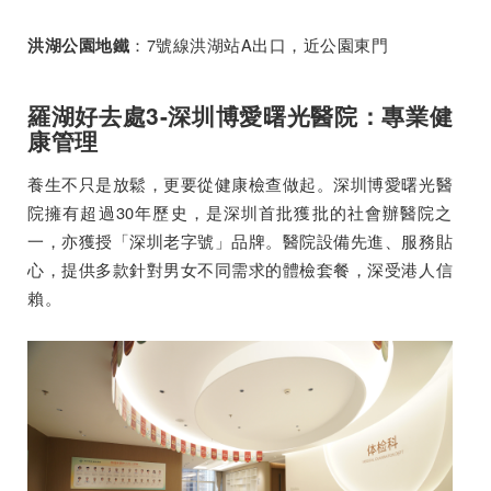
：7號線洪湖站A出口，近公園東門
洪湖公園地鐵
羅湖好去處3-深圳博愛曙光醫院：專業健
康管理
養生不只是放鬆，更要從健康檢查做起。深圳博愛曙光醫
院擁有超過30年歷史，是深圳首批獲批的社會辦醫院之
一，亦獲授「深圳老字號」品牌。醫院設備先進、服務貼
心，提供多款針對男女不同需求的體檢套餐，深受港人信
賴。