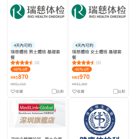
4天內可約
4天內可約
瑞慈體檢 男士體檢 基礎套
瑞慈體檢 女士體檢 基礎套
餐
餐
(2)
(3)
46% off
46% off
870
970
HK$
HK$
HK$1,610
HK$1,800
收藏
比較
收藏
比較
深圳企鵝門診部 - 男士全面