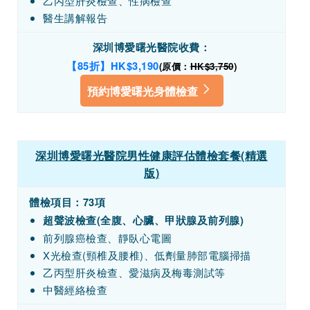
乙丙型肝炎檢查、性病檢查
醫生講解報告
深圳博愛曙光醫院收費：
【85折】HK$3,190
(原價：
HK$3,750
)
預約博愛曙光身體檢查
深圳博愛曙光醫院男性健康評估體檢套餐(精選
版)
體檢項目：73項
超聲波檢查(全腹、心臟、甲狀腺及前列腺)
前列腺癌檢查、靜臥心電圖
X光檢查(頸椎及腰椎)、低劑量肺部電腦掃描
乙丙型肝炎檢查、愛滋病及梅毒測試等
中醫經絡檢查