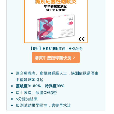
【8折】HK$199
(原價：
HK$249
)
購買甲型鏈球菌快測
適合喉嚨痛、扁桃腺腫脹人士，快測症狀是否由
甲型鏈球菌引起
靈敏度91.89%、特異度99%
瑞士製造、歐盟CE認證
5分鐘知結果
如測試結果呈陽性，應盡早求診