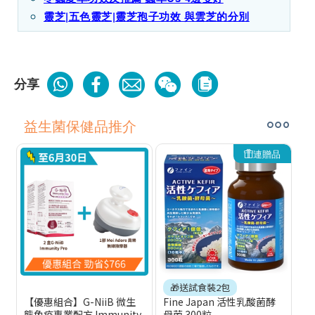
靈芝|五色靈芝|靈芝孢子功效 與雲芝的分別
分享
益生菌保健品推介
連贈品
🎁送試食裝2包
【優惠組合】G-NiiB 微生
Fine Japan 活性乳酸菌酵
態免疫專業配方 Immunity
母菌 300粒