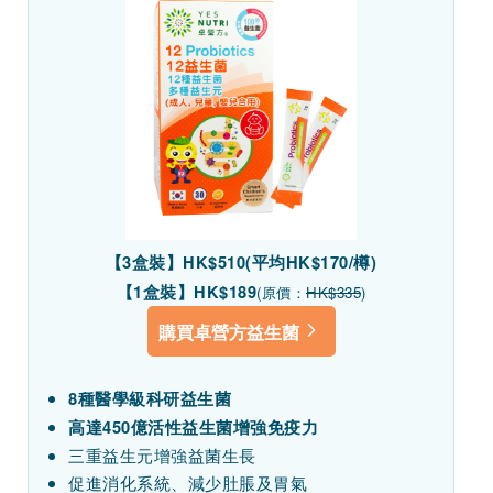
【3盒裝】HK$510(平均HK$170/樽)
【1盒裝】HK$189
(原價：
HK$335
)
購買卓營方益生菌
8種醫學級科研益生菌
高達450億活性益生菌增強免疫力
三重益生元增強益菌生長
促進消化系統、減少肚脹及胃氣