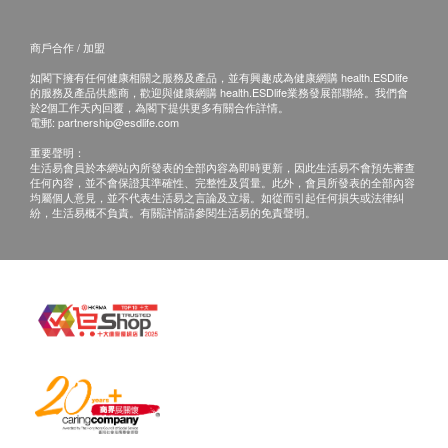
商戶合作 / 加盟
如閣下擁有任何健康相關之服務及產品，並有興趣成為健康網購 health.ESDlife
的服務及產品供應商，歡迎與健康網購 health.ESDlife業務發展部聯絡。我們會
於2個工作天內回覆，為閣下提供更多有關合作詳情。
電郵:
partnership@esdlife.com
重要聲明：
生活易會員於本網站內所發表的全部內容為即時更新，因此生活易不會預先審查
任何內容，並不會保證其準確性、完整性及質量。此外，會員所發表的全部內容
均屬個人意見，並不代表生活易之言論及立場。如從而引起任何損失或法律糾
紛，生活易概不負責。有關詳情請參閱生活易的免責聲明。