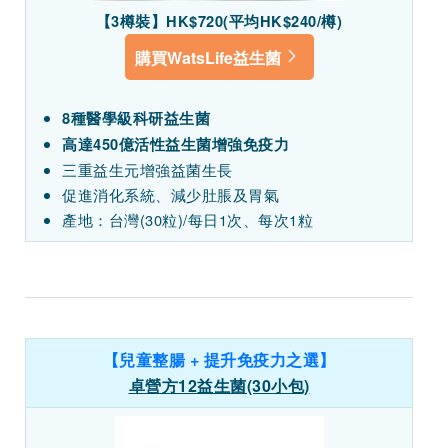
【3樽裝】HK$720(平均HK$240/樽)
購買WatsLife益生菌
8種醫學級科研益生菌
高達450億活性益生菌增強免疫力
三重益生元增強益菌生長
促進消化系統、減少肚脹及胃氣
產地：台灣(30粒)/每日1次、每次1粒
【兒童整腸 + 提升免疫力之選】
卓營方12益生菌(30小包)