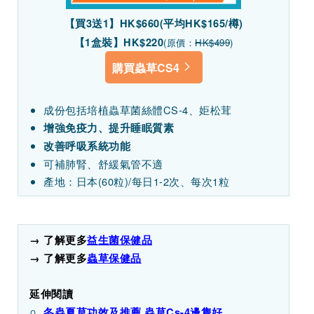
【買3送1】HK$660(平均HK$165/樽)
【1盒裝】HK$220
(原價：
HK$499
)
購買蟲草CS4
成份包括培植蟲草菌絲體CS-4、姖松茸
增強免疫力、提升睡眠質素
改善呼吸系統功能
可補肺腎、舒緩氣管不適
產地：日本(60粒)/每日1-2次、每次1粒
→ 了解更多
益生菌保健品
→ 了解更多
蟲草保健品
延伸閱讀
冬蟲夏草功效及推薦 蟲草Cs-4邊隻好