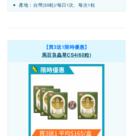
產地：台灣(30粒)/每日1次、每次1粒
【買3送1限時優惠】
馬百良蟲草CS4(60粒)