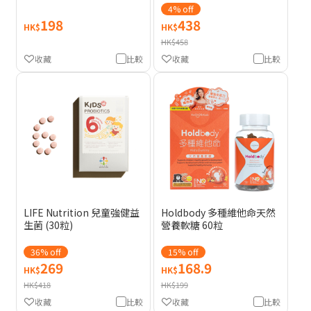
4% off
198
438
HK$
HK$
HK$458
收藏
比較
收藏
比較
LIFE Nutrition 兒童強健益
Holdbody 多種維他命天然
生菌 (30粒)
營養軟糖 60粒
36% off
15% off
269
168.9
HK$
HK$
HK$418
HK$199
收藏
比較
收藏
比較