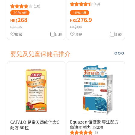
(49)
(10)
20% off
18% off
268
276.9
HK$
HK$
HK$335
HK$338
收藏
比較
收藏
比較
嬰兒及兒童保健品推介
Equazen 佳健素 專注配方
CATALO 兒童天然維他命C
魚油咀嚼丸 180粒
配方 60粒
(5)