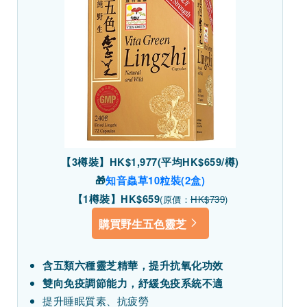
【3樽裝】HK$1,977(平均HK$659/樽)
🎁
知音蟲草10粒裝(2盒)
【1樽裝】HK$659
(原價：
HK$739
)
購買野生五色靈芝
含五類六種靈芝精華，提升抗氧化功效
雙向免疫調節能力，紓緩免疫系統不適
提升睡眠質素、抗疲勞