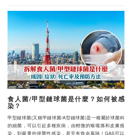
食人菌/甲型鏈球菌是什麼？如何被感
染？
甲型鏈球菌(又稱甲鏈球菌/A型鏈球菌)是一種屬於球菌科
的細菌，可以引起多種疾病，由輕微的喉嚨痛和皮膚感
染，到嚴重的侵襲性感染，甚至有致命風險！GAS可以