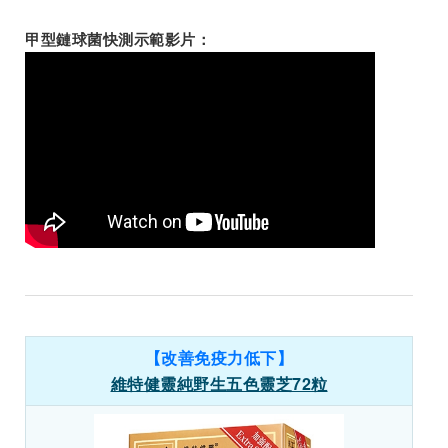
甲型鏈球菌快測示範影片：
【改善免疫力低下】
維特健靈純野生五色靈芝72粒