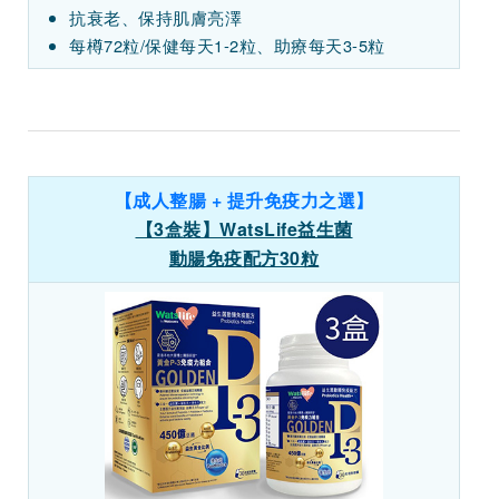
抗衰老、保持肌膚亮澤
每樽72粒/保健每天1-2粒、助療每天3-5粒
【成人整腸 + 提升免疫力之選】
【3盒裝】WatsLife益生菌
動腸免疫配方30粒