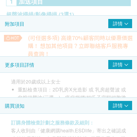
1
加送項目
超聲波掃描/影像掃描
(3選1)
詳情
附加項目
乳房X光造影(2D)
乳房超聲波
(可任選多項) 高達70%顧客同時以優惠價選
盆腔超聲波（經腹部）
購！
想加其他項目？立即聯絡客戶服務專
員查詢！
2
重點項目
甲種胚胎蛋白 - 肝癌指標
詳情
更多項目詳情
助早期發現肝癌，可配合超聲波檢查更全面，指數高需進一步
醫生諮詢
檢查確認。
重點項目
550.0
適用於20歲或以上女士
HK$
全科醫生會診(兩次) - 首次檢查及複診
重點檢查項目：2D乳房X光造影 或 乳房超聲波 或
大便潛血
盆腔超聲波(三選一)、癌症指標(柏氏子宮頸細胞塗
子宮頸病變測試 (只限女士)
重點項目
檢測大便中微量血液，是腸道出血或結直腸癌的早期標誌。
片檢查、乳房癌症指標、卵巢癌症指標、大腸癌風
詳情
購買須知
180.0
HK$
險評估)、骨質密度測試、全科醫生會診(兩次)
柏氏子宮頸細胞塗片檢查 (適合有性經驗的女性檢查)
訂購身體檢查計劃之服務條款及細則：
鈣
評估骨骼及神經健康
客人收到由「健康網購health.ESDlife」寄出之確認成
注意事項：
癌症指標
重點項目
180.0
HK$