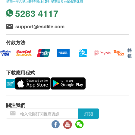
星期一至六早上9時至晚上12時; 星期日及公眾假期休息
檢查子宮及卵巢，發現囊腫或子宮內膜異位，無輻射安全。
身高
醫院將保留最終決定權。
1,600.0
HK$
5283 4117
血壓
脈搏率
有效期
維他命D
support@esdlife.com
病歷評估
檢測維他命D水平，水平過低導致骨骼健康問題、如骨質疏
本身體檢查計劃有效期為六個月，客人必須於六個月
鬆、骨軟化症或佝僂病。
體質指標
內(由確認付款日期起計)接受有關檢查，逾期作廢。
900.0
HK$
付款方法
血脂
轉
報告
帳
人類乳頭狀瘤病毒測試 - 只限女性
膽固醇
是高危HPV病毒檢測，評估子宮頸癌風險，及早預防。
進行健康檢查後，一般情況下，需大概7至10個工作
可配合抹片檢查，及早干預降低癌症風險。
三酸甘油脂
天跟進檢查報告， 工作天不包括星期六、日及公眾假
下載應用程式
929.0
HK$
高密度膽固醇
期。輪候報告講解時間會因應不同情況(如個別化驗項
低密度膽固醇
目所需時間或客人指明特定時段)而有所延長。
水痘抗體
A. 本地客戶:
檢測水痘抗體，確認免疫狀態。
糖尿
600.0
(1) 親身聽取報告：親身或授權親友前往本中心
HK$
關注我們
空腹血糖
(2) 電話講解報告：親身或授權親友自取報告
訂閱
腎功能組合
(3) 電話講解報告：以平郵方式郵寄報告 (客人需自行
血液檢查
630.0
HK$
承擔郵寄報告之風險。)
白血球