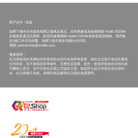
糖化血色素
中性白血球
B. 國內客戶或海外客人
反映抽血前三個月的平均血糖值,掌握較長時間的血糖控制情
淋巴性白血球
況
(1) 親身聽取報告：親身或授權親友前往本中心
比空腹血糖更能反映長期血糖控制
單核白血球
(2) 電話講解報告：親身或授權親友自取報告
商戶合作 / 加盟
470.0
HK$
嗜酸性白血球
(3) 電話講解報告：如選擇以郵寄報告需要另行收費
如閣下擁有任何健康相關之服務及產品，並有興趣成為健康網購 health.ESDlife
嗜鹼性白血球
的服務及產品供應商，歡迎與健康網購 health.ESDlife業務發展部聯絡。我們會
(客人需自行承擔郵寄報告之風險。)
3D乳房造影及乳房超聲波
於2個工作天內回覆，為閣下提供更多有關合作詳情。
紅血球計數
電郵:
partnership@esdlife.com
篩查乳癌及乳房異常，及早發現腫瘤、硬塊或鈣化物等乳房問
血紅蛋白
題。
免責聲明：
重要聲明：
3,700.0
血球容積
HK$
生活易會員於本網站內所發表的全部內容為即時更新，因此生活易不會預先審查
所有健康檢查/服務並非作為醫務診斷或治療用
任何內容，並不會保證其準確性、完整性及質量。此外，會員所發表的全部內容
紅血球平均體積
均屬個人意見，並不代表生活易之言論及立場。如從而引起任何損失或法律糾
途。當閣下身體健康出現任何疾病徵兆時，應立即
紛，生活易概不負責。有關詳情請參閱生活易的免責聲明。
紅血球平均紅蛋白
柏氏子宮頸細胞塗片
諮詢有認可資格的醫生，作出診斷及治療。
子宮頸細胞檢查，篩查子宮頸癌前期病變及其他婦科問題
紅血球平均血紅素濃度
25歲起定期檢查，HPV疫苗後仍需篩查
本服務/產品由商戶提供。生活易【健康網購
紅血球分佈比較
•只限有性經驗女性，尤其適合有家族史者
health.ESDlife】並沒有經營或提供本服務/產品。
血小板數目
629.0
HK$
有關此服務/產品的錯漏或延誤，或因使用此服務/
營養師
產品而引致的損失、損害、受傷或法律訴訟，健康
網購health.ESDlife概不負責。一切有關的索償或
營養師咨詢
查詢，須向提供服務之體檢中心或商戶提出。