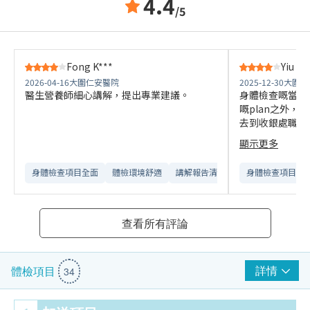
4.4
/5
Fong K***
Yiu H*
2026-04-16
大圍仁安醫院
2025-12-30
大圍仁
醫生營養師細心講解，提出專業建議。
身體檢查嘅當日，除
嘅plan之外，仲
去到收銀處職員
life plan
顯示更多
佢哋check清
life同埋身體
身體檢查項目全面
體檢環境舒適​
講解報告清晰​
身體檢查項目全
查看所有評論
詳情
體檢項目
34