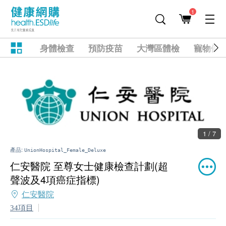
1
身體檢查
預防疫苗
大灣區體檢
寵物健
1 / 7
產品:
UnionHospital_Female_Deluxe
仁安醫院 至尊女士健康檢查計劃(超
聲波及4項癌症指標)
仁安醫院
34項目