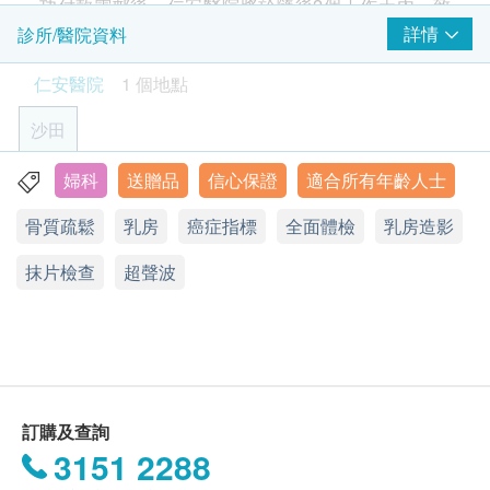
功付款電郵後，仁安醫院將於隨後2個工作天內，致
1) 檢查需禁食八小時或以上，包括香口膠、喉糖，清
癌抗原 15.3 (乳房) - 只限女士
電客人預約身體檢查的日期及時間。客人亦可在訂單
詳情
診所/醫院資料
水除外。
靜臥心電圖
癌抗原 125 (卵巢) - 只限女士
確認後一個工作天致電及經WhatsApp聯絡本中心進
2) 須定時服藥人士可繼續按時服藥 (治糖尿病的藥除
適合初步篩查心臟
仁安醫院
1 個地點
檢查心臟在休息狀態是否有異常，如心律不正、心房心室肥大
行預約 (電話：2608 3170 / WhatsApp: 9178 9863)。
外)。
大腸癌風險評估
重點項目
或心肌缺氧等
沙田
670.0
HK$
癌胚抗原
- 客人必須於預約當天出示身份證明文件及列印訂購
確認信以確認身份。
婦科
送贈品
信心保證
適合所有年齡人士
骨質密度
沙田大圍富健街18號醫院大樓2樓
甲狀腺超聲波
重點項目
- 所有身體檢查計劃有效期為六個月，客人必須於六
檢查甲狀腺的大小、形狀和結構是否存在異常，例如結節、腫
骨質疏鬆
乳房
癌症指標
全面體檢
乳房造影
瘤、甲狀腺炎或囊腫等。
顯示地圖
骨質密度( 椎骨, 髖關節)
個月內(由確認付款日期起計)完成有關檢查，逾期作
1,300.0
HK$
廢。
抹片檢查
電話：(852) 2608 3170
超聲波
報告
重點項目
- 訂購一經確認，不可更改已訂購之檢查項目或退
星期一至五︰上午8時30分至下午5時30分
肝功能組合
星期六︰上午8時30分至下午1時
款。
醫生講解報告
640.0
HK$
星期日及公眾假期︰休息
- 進行身體檢查後，一般情況下大約需要7至10個工作
天跟進檢查報告，工作天不包括星期日及公眾假期。
乳房超聲波
3
基本項目
檢查乳房是否有異象，如腫瘤、水瘤、纖維瘤或乳腺增生等。
輪候報告講解時間會因應不同情況(如個別化驗項目所
1,650.0
HK$
訂購及查詢
需時間或客人指明特定時段)而有所延長。
基本健康評估
3151 2288
- 所有身體檢查並非作醫療診斷或治療用途。
盆腔超聲波
體重
- 如有任何爭議，「健康網購health.ESDlife」及仁安