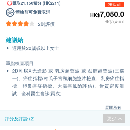
賺取21,150積分 (HK$211)
25% off
體檢前可免費取消
7,050.0
HK$
HK$9,410.0
2則評價
建議給
適用於20歲或以上女士
重點檢查項目：
2D乳房X光造影 或 乳房超聲波 或 盆腔超聲波(三選
一)、癌症指標(柏氏子宮頸細胞塗片檢查、乳房癌症指
標、卵巢癌症指標、大腸癌風險評估)、骨質密度測
試、全科醫生會診(兩次)
展開所有
更少
評分及評論 (2)