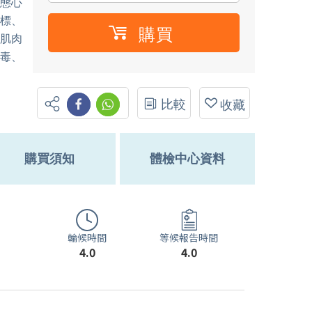
靜態心
指標、
購買
、肌肉
梅毒、
比較
收藏
購買須知
體檢中心資料
輪候時間
等候報告時間
4.0
4.0