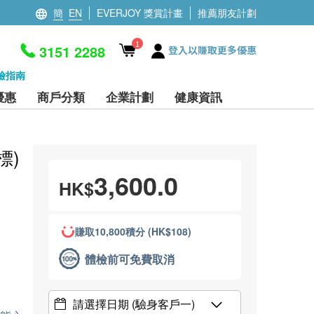
簡
EN
EVERJOY 獎賞計畫
推薦朋友計劃
1
3151 2288
登入以賺取更多優惠
檢指南
優惠
商戶分類
企業計劃
健康資訊
標)
3,600.0
HK$
賺取10,800積分 (HK$108)
體檢前可免費取消
請選擇日期
(驗身客戶一)