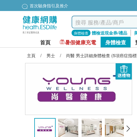
首次驗身指引及推介
體檢送現金券/禮品
身體檢查
首頁
暑假健康充電
身體檢查
主頁
/
男士
/
尚醫 男士詳細身體檢查 (5項癌症指標
送禮物