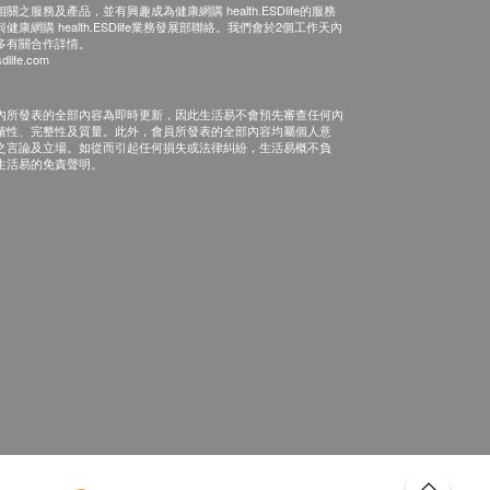
之服務及產品，並有興趣成為健康網購 health.ESDlife的服務
康網購 health.ESDlife業務發展部聯絡。我們會於2個工作天內
多有關合作詳情。
dlife.com
內所發表的全部內容為即時更新，因此生活易不會預先審查任何內
確性、完整性及質量。此外，會員所發表的全部內容均屬個人意
之言論及立場。如從而引起任何損失或法律糾紛，生活易概不負
生活易的免責聲明。