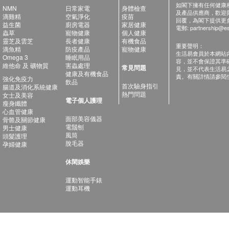
如閣下擁有任何健康相關
NMN
日常家電
身體檢查
及產品供應商，歡迎與健
滴雞精
空氣淨化
疫苗
回覆，為閣下提供更
益生菌
廚房電器
家居健康
電郵:
partnership@es
蟲草
寵物健康
個人健康
靈芝及雲芝
長者健康
有機食品
重要聲明：
滴魚精
防疫產品
寵物健康
生活易會員於本網站
Omega 3
睡眠用品
容，並不會保證其準
維他命 及 礦物質
害蟲處理
常見問題
見，並不代表生活易
健康及有機食品
責。有關詳情請參閱
強化免疫力
飲品
首次驗身指引
腸道及消化系統健康
熱門問題
女士及美容
電子個人護理
瘦身纖體
心血管健康
面部美容儀器
骨骼及關節健康
電鬚刨
男士健康
風筒
頭髮護理
脫毛器
孕婦健康
休閑娛樂
運動智能手錶
運動耳機