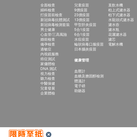
全面檢查
兒童疫苗
直飲水機
婦科檢查
9價疫苗
枱上式濾水器
打疫苗前檢查
23價疫苗
枱下式濾水器
新冠病毒抗體測試
13價疫苗
水龍頭式濾水器
新冠病毒檢測套裝
甲型肝炎疫苗
濾水壺
男士健康
5合1疫苗
濾水瓶
心血管/三高風險
6合1疫苗
花灑濾水器
婚前檢查
水痘疫苗
濾芯
備孕檢查
輪狀病毒口服疫苗
電解水機
過敏症
日本腦炎疫苗
內視鏡服務
癌症測試
健康管理
家傭體檢
DNA 測試
血壓計
視力檢查
血糖及膽固醇檢測
聽力檢查
體溫計
中醫保健
電子磅
兒童發展
助聽器
企業體檢