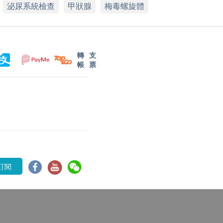
泌尿系統檢查
甲狀腺
梅毒螺旋體
轉
支
帳
票
訂閱