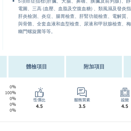
5項癌症指標(肝臟、大腸、鼻咽、胰臟及前列腺)、
電圖、三高 (血壓、血脂及空腹血糖) 、類風濕及發炎
肝炎檢測、炎症、腸胃檢查、肝腎功能檢查、電解質
與骨骼、全套血液和血型檢查、尿液和甲狀腺檢查、
幽門螺旋菌等等。
體檢項目
附加項目
0%
100%
0%
服務質素
性價比
設施
0%
3.5
4.5
4.5
0%