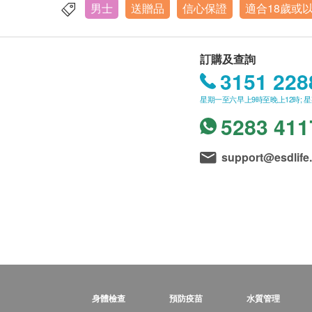
男士
送贈品
信心保證
適合18歲或
訂購及查詢
3151 228
星期一至六早上9時至晚上12時; 
5283 411
support@esdlife
身體檢查
預防疫苗
水質管理