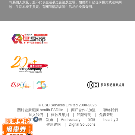
B. 國內客戶或海外客人:
均屬個人意見，並不代表生活易之言論及立場。如從而引起任何損失或法律糾
紛，生活易概不負責。有關詳情請參閱生活易的免責聲明。
(1) 完成所有測試之日起三個月內複診。
(2) 視像複診: 親身或授權親友自取報告。報告亦可以
電郵或郵寄方式寄送 。(需要另行收取郵費及客人自
行承擔郵寄報告之風險。)
婦女疾病及乳房檢查計劃：
進行健康檢查後，一般情況下，需大概14個工作天跟
進檢查報告， 工作天不包括星期六、日及公眾假期。
輪候報告講解時間會因應不同情況(如個別化驗項目所
需時間或客人指明特定時段)而有所延長。
A. 本地客戶:
親身或授權親友自取報告。報告亦可以電郵或平郵方
式寄送 。(客人需自行承擔郵寄報告之風險。)
© ESD Services Limited 2000-2026
B. 國內客戶或海外客人:
關於健康網購 health.ESDlife
商戶合作 / 加盟
聯絡我們
加入我們
條款及細則
私隱聲明
免責聲明
親身或授權親友自取報告。報告亦可以電郵或郵寄方
生活易旗下業務：
新婚
Anniversary
家庭
healthyD
健康網購
Digital Solutions
式寄送 。(需要另行收取郵費及客人自行承擔郵寄報
告之風險。)