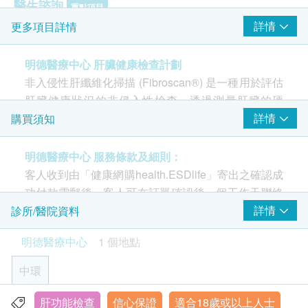
醫生諮詢
重點項目
詳情
更多項目詳情
檢查前、後醫生會診 - 共兩次
癌症指標
明德醫療中心 肝臟健康檢查計劃
重點項目
非入侵性肝纖維化掃描 (Fibroscan®) 是一種用於評估
甲種胎蛋白 (肝癌)
肝臟健康狀況的非侵入性檢查。透過測量肝臟的硬
影像掃描項目
度，可以檢查或衡量肝纖維化 (英文名：liver fibrosis)
詳情
購買須知
重點項目
和肝硬化(英文名：cirrhosis) 的嚴重程度。
非入侵性肝纖維化掃瞄
在肝纖維化掃描過程中，利用專門的超聲波探頭放置
明德醫療中心 服務條款及細則：
在腹部，將超音波送到肝臟組織中，從而確定肝臟的
客人收到由「健康網購health.ESDlife」寄出之確認成
2
基本項目
硬度。
功付款電郵後，客人可在訂單確認後一個工作天聯絡
本診所進行預約 (明德醫療中心：電郵:
詳情
診所/醫院資料
基本健康評估
mmc.central@matilda.org
電話: 2537 8500)。
條款及細則
明德醫療中心
1 個地點
價目或會變更，恕不另行通知。
個人健康分析問卷
- 客人必須於預約當天出示身份證明文件及列印訂購
血壓
上述身體檢查的測試項目均已固定，如有個別項目
中環
確認信以確認身份。
體質指標
因任何理由未能進行或客人婉拒，恕不退還該項目
身高
- 訂購一經確認，不可更改已訂購之檢查項目或退
之款項，亦不可轉作其他測試。
肝功能檢查
信心保證
適合18歲或以上人士
中環皇后大道中39號豐盛創建大廈3樓