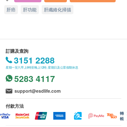
脈搏率
款。
該身體檢查計劃只適用於中環明德醫療中心進行。
肝癌
身體檢查計劃：
肝功能
肝纖維化掃描
體重
- 所有身體檢查並非作醫療診斷或治療用途。
此計劃不可兌換現金，恕不退款。
明德醫療中心
- 上述身體檢查計劃的測試項目均已固定，如有個別
敬請提前預約。
血脂
電話：(852) 2537 8500
項目因任何理由未能進行或客人婉拒，恕不退還該項
電郵 :
mmc.central@matilda.org
目之款項，亦不可轉作其他測試
星期一至五︰上午8時30分至下午5時30分
總膽固醇
星期六︰上午8時30分至下午1時30分
- 僅於明德醫療中心進行。
高密度膽固醇
星期日及公眾假期︰休息
低密度膽固醇
- 優惠不可與其他促銷優惠同時使用，亦不適用於保
訂購及查詢
三酸甘油脂
險直付安排，也不可兌換現金，恕不退款。
3151 2288
健康課程：
極低密度膽固醇
- 所有於「健康網購health.ESDlife」網上訂購的計劃
明德醫療中心 (客戶服務中心)
星期一至六早上9時至晚上12時; 星期日及公眾假期休息
低密度/高密度膽固醇比率
電郵 :
health@matilda.org
不適用於急症服務。
5283 4117
-若需進一步檢測、化驗、藥物及醫生跟進諮詢，將額
糖尿
外收費。
support@esdlife.com
- 敬請提前預約。
空腹血糖
- 如有任何爭議，「健康網購health.ESDlife」及明德
肝功能
付款方法
醫療中心將保留最終決定權。
轉
白蛋白
帳
有效期
球蛋白