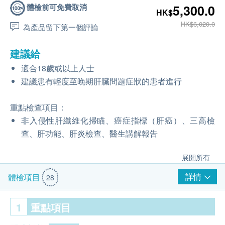
體檢前可免費取消
5,300.0
HK$
HK$6,020.0
為產品留下第一個評論
建議給
適合18歲或以上人士
建議患有輕度至晚期肝臟問題症狀的患者進行
重點檢查項目：
非入侵性肝纖維化掃瞄、癌症指標（肝癌）、三高檢
查、肝功能、肝炎檢查、醫生講解報告
展開所有
詳情
體檢項目
28
1
重點項目