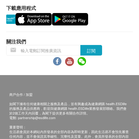
本身體檢查計劃有效期為六個月，客人必須於六個月
白蛋白/球蛋白比值
下載應用程式
內(由確認付款日期起計)接受有關檢查，逾期作廢。
膽紅素(總及直接)
丙種谷氨轉移酶
谷草轉氨酶
報告
谷丙轉氨酶
關注我們
鹼性磷酸酶
全面至尊健康檢查計劃、標準健康檢查計劃、婚前健
康評估計劃：
訂閱
甲型肝炎檢查
進行健康檢查後，一般情況下，需大概14個工作天跟
甲型肝炎抗體
進檢查報告， 工作天不包括星期六、日及公眾假期。
乙型肝炎檢查
輪候報告講解時間會因應不同情況(如個別化驗項目所
需時間或客人指明特定時段)而有所延長。
乙型肝炎表面抗體
商戶合作 / 加盟
A. 本地客戶:
乙型肝炎表面抗原
如閣下擁有任何健康相關之服務及產品，並有興趣成為健康網購 health.ESDlife
(1) 完成所有測試之日起三個月內複診。
的服務及產品供應商，歡迎與健康網購 health.ESDlife業務發展部聯絡。我們會
報告
於2個工作天內回覆，為閣下提供更多有關合作詳情。
(2) 視像複診: 親身或授權親友自取報告。報告亦可以
電郵:
partnership@esdlife.com
電郵或平郵方式寄送 。(客人需自行承擔郵寄報告之
醫生講解報告
重要聲明：
風險。)
生活易會員於本網站內所發表的全部內容為即時更新，因此生活易不會預先審查
任何內容，並不會保證其準確性、完整性及質量。此外，會員所發表的全部內容