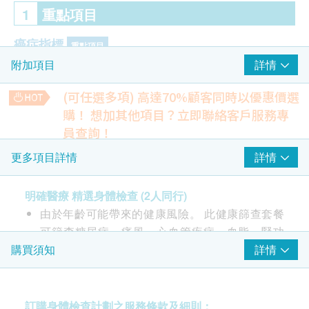
1
重點項目
癌症指標
重點項目
詳情
附加項目
癌抗原 125 (卵巢) - 只限女士
癌抗原 (前列腺癌) - 只限男士
(可任選多項) 高達70%顧客同時以優惠價選
甲種胚胎蛋白 (肝臟)
購！
想加其他項目？立即聯絡客戶服務專
癌胚抗原（結腸）
員查詢！
心臟檢查
肺部X光
重點項目
詳情
更多項目詳情
檢測不正常的陰影，如肺結核、肺炎或腫瘤等
靜態心電圖
15% off
明確醫療 精選身體檢查 (2人同行)
280.0
HK$
HK$330
血脂
重點項目
由於年齡可能帶來的健康風險。 此健康篩查套餐
可篩查糖尿病、痛風、心血管疾病、血脂、腎功
運動心電圖
總膽固醇
評估心臟在運動時的反應及檢測在靜止狀態下無法察覺的心臟
能、肝功能、甲狀腺功能、貧血 和癌症標誌物
詳情
購買須知
高密度膽固醇
問題
（如肝癌、結腸癌）的風險因素 ，乳房和卵巢
低密度膽固醇
13% off
（僅限女性）和前列腺（僅限男性）。
總及高密度膽固醇比例
2,600.0
HK$
HK$2,980
由醫生進行健康諮詢、體格檢查及解釋醫療報告
訂購身體檢查計劃之服務條款及細則：
三酸甘油脂