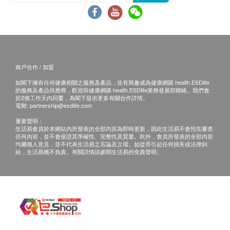
免責聲明：
尿素
所有健康檢查/服務並非作為醫務診斷或治療用
甲狀腺
途。當閣下身體健康出現任何疾病徵兆時，應立即
諮詢有認可資格的醫生，作出診斷及治療。
游離甲狀腺素
本服務/產品由商戶提供。生活易【健康網購
商戶合作 / 加盟
血液檢查
health.ESDlife】並沒有經營或提供本服務/產品。
如閣下擁有任何健康相關之服務及產品，並有興趣成為健康網購 health.ESDlife
有關此服務/產品的錯漏或延誤，或因使用此服務/
的服務及產品供應商，歡迎與健康網購 health.ESDlife業務發展部聯絡。我們會
紅血球平均血紅素濃度
產品而引致的損失、損害、受傷或法律訴訟，健康
於2個工作天內回覆，為閣下提供更多有關合作詳情。
紅血球計數
電郵:
partnership@esdlife.com
網購health.ESDlife概不負責。一切有關的索償或
紅血球分佈寛度
重要聲明：
查詢，須向提供服務之體檢中心或商戶提出。
生活易會員於本網站內所發表的全部內容為即時更新，因此生活易不會預先審查
白血球
任何內容，並不會保證其準確性、完整性及質量。此外，會員所發表的全部內容
紅血球壓積率
均屬個人意見，並不代表生活易之言論及立場。如從而引起任何損失或法律糾
紛，生活易概不負責。有關詳情請參閱生活易的免責聲明。
血紅素
血小板
平均紅血球體積
平均紅血球血紅素
泌尿情況