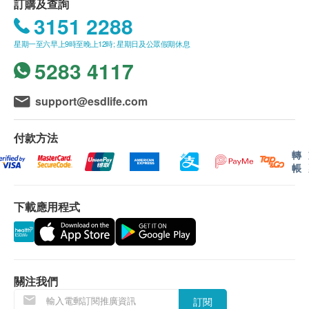
血壓
HK$1,845
訂購及查詢
客戶須於預約當天出示身份證及列印訂購確認信確
3151 2288
肝功能
認身份。
上腹部超聲波 ( 肝、膽、膽管、脾臟、胰臟、腎臟)
星期一至六早上9時至晚上12時; 星期日及公眾假期休息
透過超聲波檢查肝、膽、膽管、胰、脾及腎臟有否異常
疫苗注射服務計劃有效期為6個月，客戶必須於6個
白蛋白球蛋白比例
5283 4117
月內 (由確認付款日期起計) 接受有關服務，客戶需
20% off
白蛋白
1,900.0
提前1個月預約相關服務，逾期作廢。(請注意：加
HK$
HK$2,380
谷丙轉氨酵素
衛苗 9合1 子宮頸癌HPV疫苗 及 流感疫苗 2021/22
support@esdlife.com
谷草轉氨酵素
甲﹑乙型肝炎
之有效期為 1個月，客戶必須於1個月內（由確認
球蛋白
檢測是否已帶有甲型及乙型肝炎抗體
付款日期起計）接種第一針，逾期作廢。）
付款方法
總蛋白質
29% off
疫苗注射服務必須經醫生評估是否適合進行疫苗注
轉
丙種谷氨基轉移酵素
500.0
HK$
HK$700
帳
射， 並由註冊醫護人員負責注射程序。如醫生認
總膽紅素
為不適合注射疫苗，將需收取醫生診症費用
鹼性磷酸酶
下載應用程式
$300，餘下差額將會退回。如有爭議，健康網購
腎功能
health.ESDlife及明確醫療中心將保留最後決定
權。
氯化物
疫苗注射均由註冊醫護人員負責注射程序。
血肌酸酐
所以疫苗計劃不設退款。
關注我們
鉀
訂閱
鈉