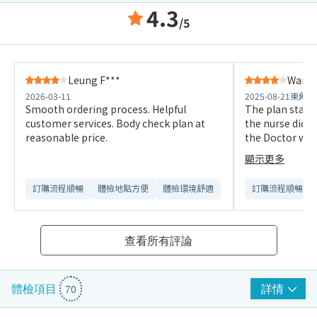
4.3
/5
Leung F***
Wan C
2026-03-11
2025-08-21
東角中
Smooth ordering process. Helpful
The plan stated
customer services. Body check plan at
the nurse did not a
reasonable price.
the Doctor why
conducted, she 
顯示更多
in the internet t
such test is no
訂購流程順暢
體檢地點方便
體檢環境舒適​
訂購流程順暢
from the plan 
customer.
查看所有評論
詳情
體檢項目
70