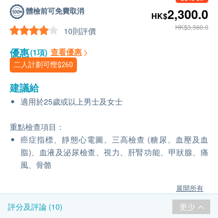
體檢前可免費取消
2,300.0
HK$
HK$3,560.0
10則評價
優惠
查看優惠
(1項)
二人計劃可慳
$260
建議給
適用於25歲或以上男士及女士
重點檢查項目：
癌症指標、靜態心電圖、三高檢查 (糖尿、血壓及血
脂)、血液及泌尿檢查、視力、肝腎功能、甲狀腺、痛
風、骨骼
展開所有
更少
評分及評論 (10)