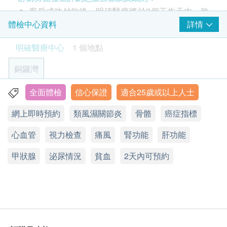
客戶成功付款後，明確醫療將於2個工作天內，致
乳房超聲波 (雙邊)
糖尿
重點項目
電客戶預約時或客戶亦可透過電話預約 (Tel: 2155
詳情
體檢中心資料
檢查乳房是否有異象，如腫瘤、水瘤或纖維瘤
1951 / 2155 2228)。
27% off
空腹血糖
明確醫療中心
1 個地點
1,600.0
客戶須於預約當天出示身份證及列印訂購確認信確
糖化血色素
HK$
HK$2,200
認身份。
銅鑼灣
幽門螺旋菌吹氣測試
驗身過程由醫生及醫護人員主理。
2
基本項目
可探測胃癌風險，幽門螺旋菌可引致多種胃病，如胃痛、胃
本體格檢查計劃有效期為6個月，客戶必須於6個月
全面體檢
信心保證
適合25歲或以上人士
香港銅鑼灣軒尼詩道555號東角中心19樓2A室
氣、胃炎、胃酸倒流
內(由確認付款日期起計)接受檢查，逾期作廢。
基本健康評估
7% off
網上即時預約
類風濕關節炎
骨骼
癌症指標
顯示地圖
體格檢查後，一般情況下報告需時大概7-10個工作
1,380.0
HK$
HK$1,480
個人健康分析問卷
天，工作天不包括星期六、日及公眾假期。
心血管
星期一至五：9:00a.m. - 1:00p.m.; 2:00p.m.- 6:00p.m.
視力檢查
痛風
腎功能
肝功能
體質指標
付款一經確認，不可更改或取消，不可轉讓及退
星期六：9:00a.m. - 1:00p.m.
柏氏子宮頸抹片
身高
可檢查子宮頸癌前期病變 (只限有性經驗女性)
甲狀腺
星期日及公眾假期：休息
款。
泌尿情況
貧血
2天內可預約
脈搏率
400.0
HK$
體重
訂購疫苗注射計劃之服務條款及細則：
耳鼻喉嚨
前列腺超聲波 (經腹部)
客戶成功付款後，明確醫療將於2個工作天內，致
透過超聲波檢查前列腺有否異常
肺部及腹部
電客戶預約時或客戶亦可透過電話預約 (Tel: 2155
32% off
神經系統及皮膚
1951 / 2155 2228)。
1,250.0
HK$