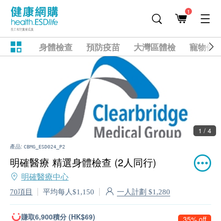
1
身體檢查
預防疫苗
大灣區體檢
寵物健
1 / 4
產品:
CBMG_ESD024_P2
明確醫療 精選身體檢查 (2人同行)
明確醫療中心
一人計劃 $1,280
70項目
平均每人$1,150
賺取6,900積分 (HK$69)
35% off