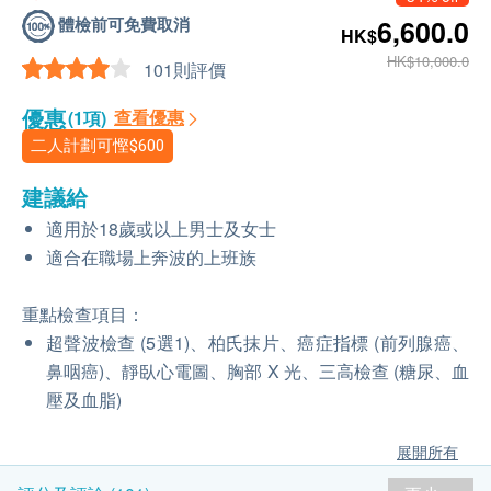
體檢前可免費取消
6,600.0
HK$
HK$10,000.0
101則評價
優惠
查看優惠
(1項)
二人計劃可慳
$600
建議給
適用於18歲或以上男士及女士
適合在職場上奔波的上班族
重點檢查項目：
超聲波檢查 (5選1)、柏氏抹片、癌症指標 (前列腺癌、
鼻咽癌)、靜臥心電圖、胸部 X 光、三高檢查 (糖尿、血
壓及血脂)
展開所有