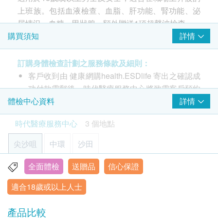
34% off
子宮頸病變測試 (只限女士)
上班族。包括血液檢查、血脂、肝功能、腎功能、泌
重點項目
500.0
HK$
尿情況、血糖、甲狀腺、額外贈送1項超聲波檢查。
HK$760
超薄柏氏抹片 (只適合有性經驗的女性檢查)
詳情
購買須知
【特別優惠】複合糞便DNA檢測 (23種)
- 每位驗身者加送一項超聲波檢查 (5選1): 前列腺 或 乳房
癌症指標
糞便DNA檢測比傳統顯微鏡更靈敏準確，能偵測微量寄生蟲並
重點項目
或 盆腔(子宮、卵巢、膀胱）或 甲狀腺 或 頸動脈
精準辨識品種，同時可篩查腸道病毒與幽門螺旋桿菌，確保治
訂購身體檢查計劃之服務條款及細則：
前列腺癌抗原
療對症下藥。
客戶收到由 健康網購health.ESDlife 寄出之確認成
艾巴氏病毒DNA定量測試 (鼻咽癌)
50% off
功付款電郵後，時代醫療服務中心將致電客戶預約
此計劃包括血液檢查、血脂、肝功能、腎功能、泌尿
450.0
$1,700 AEON 禮券
HK$
HK$900
身體檢查的時間及地點。
詳情
體檢中心資料
情況、血糖、甲狀腺、額外贈送1項超聲波檢查。
心臟檢查
重點項目
時代醫療服務中心 - 預約或查詢：3585 8533
幽門螺旋菌吹氣測試
靜臥心電圖
時代醫療服務中心
3 個地點
客戶必須於預約當天出示身份證及列印訂購確認信
注意事項:
可探測胃癌風險
以確認身份。
950.0
- 請詳閱以下「條款及細則」了解更多服務需知及注
HK$
肺功能
尖沙咀
中環
沙田
重點項目
身體檢查服務計劃有效期為6個月，客戶必須於6個
意事項
胸肺X光
乳房X光造影檢查 (只適合40歲以上女士)
月內 (由確認付款日期起計) 接受有關服務，逾期作
凡購買以上健康檢查計劃
,
圴可享優惠價選購附加檢查
全面體檢
送贈品
信心保證
香港九龍尖沙咀彌敦道26號1302-1305室
(只適用於尖沙咀分店進行 及 只適合40歲以上女士) 可檢測腫
廢。
項目
,
詳情請按
"
購買
"
鍵瀏覽或向
ESDlife
查詢
瘤、硬塊或鈣化物等乳房問題 (此檢查項目或需另約日期進行
適合18歲或以上人士
顯示地圖
訂購一經確認，不設退款。
檢查)
3
基本項目
1,500.0
進行身體檢查後，一般情況下，可於10至14個工
HK$
星期一至五：9:00a.m. – 1:30p.m.; 2:30p.m. – 6:30p.m.
產品比較
基本健康評估
作天內獲得驗身報告。如有需要特別快速報告，可
星期六︰9:00a.m. – 6:30p.m.