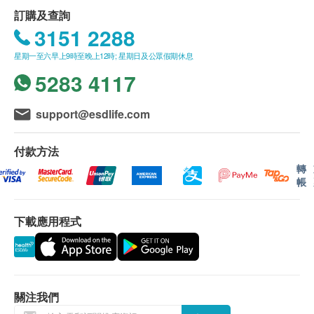
如希望使用長者醫療券進行支付，請在訂購前先聯絡
包括游離亞甲狀腺素, 游離甲狀腺素, 促甲狀腺激素, 抗甲狀腺
訂購及查詢
丙種谷氨基轉移酵素
球蛋白抗體, 原漿微粒甲狀抗體
健康網購，以便我們為您做出相應的安排。
3151 2288
谷丙轉氨酵素
1,600.0
HK$
谷草轉氨酵素
星期一至六早上9時至晚上12時; 星期日及公眾假期休息
免責聲明：
上腹部超聲波(雙人)
5283 4117
所有健康檢查/服務並非作為醫務診斷或治療用
腎功能
(肝、膽、脾、胰、腎及主動脈) (雙人) (此檢查項目或需另約
途。當閣下身體健康出現任何疾病徵兆時，應立即
日期到指定中心進行檢查)
support@esdlife.com
尿素
3,600.0
HK$
諮詢有認可資格的醫生，作出診斷及治療。
血肌酸酐
本服務/產品由商戶提供。生活易【健康網購
付款方法
男性癌症指標檢查計劃
health.ESDlife】並沒有經營或提供本服務/產品。
甲狀腺
(包括: 甲種胚胎蛋白(肝), 癌抗原 19.9 (胰臟), 癌抗原 72.4
轉
有關此服務/產品的錯漏或延誤，或因使用此服務/
(胃), 癌胚抗原(結腸), 艾柏斯坦氏病毒全面抗體(鼻咽), 前列腺
帳
甲狀腺素
癌抗原, 游離前列腺癌抗原 (原價 $5200)
產品而引致的損失、損害、受傷或法律訴訟，健康
2,600.0
HK$
網購health.ESDlife概不負責。一切有關的索償或
血液檢查
下載應用程式
查詢，須向提供服務之體檢中心或商戶提出。
腸胃癌症檢查 (雙人)
紅血球壓積量
(包括：幽門螺旋菌吹氣測試, 癌胚抗原(結腸), 癌抗原 19.9 (胰
血小板數目
臟), 癌抗原 72.4 (胃))(原價 $4800)
4,060.0
紅血球計數
HK$
關注我們
白血球