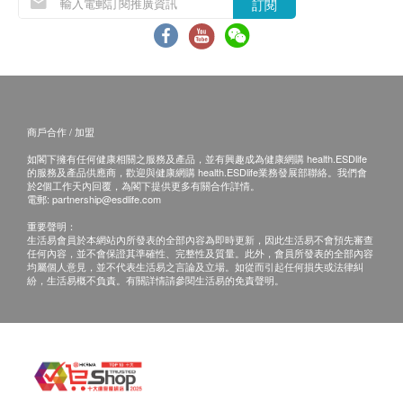
男性癌症指標檢查計劃(雙人)
白血球五項分類
訂閱
(包括: 甲種胚胎蛋白(肝), 癌抗原 19.9 (胰臟), 癌抗原 72.4
血色素
(胃), 癌胚抗原(結腸), 艾柏斯坦氏病毒全面抗體(鼻咽), 前列腺
紅血球平均血紅素
癌抗原, 游離前列腺癌抗原 (原價 $10400)
5,200.0
紅血球平均血紅素濃度
HK$
紅血球平均容積
紅血球分佈比較
女性癌症指標檢查計劃(雙人)
(包括: 甲種胚胎蛋白(肝), 癌抗原 19.9 (胰臟), 癌抗原 72.4
商戶合作 / 加盟
(胃), 癌胚抗原(結腸), 艾柏斯坦氏病毒全面抗體(鼻咽), 癌抗原
泌尿情況
如閣下擁有任何健康相關之服務及產品，並有興趣成為健康網購 health.ESDlife
125 (卵巢), 癌抗原15.3 (乳房))(原價 $10400)
的服務及產品供應商，歡迎與健康網購 health.ESDlife業務發展部聯絡。我們會
5,200.0
於2個工作天內回覆，為閣下提供更多有關合作詳情。
HK$
小便硝酸盬
電郵:
partnership@esdlife.com
小便酸鹼度
重要聲明：
小便蛋白質
生活易會員於本網站內所發表的全部內容為即時更新，因此生活易不會預先審查
任何內容，並不會保證其準確性、完整性及質量。此外，會員所發表的全部內容
小便比重
均屬個人意見，並不代表生活易之言論及立場。如從而引起任何損失或法律糾
小便尿糖
紛，生活易概不負責。有關詳情請參閱生活易的免責聲明。
小便尿膽素
小便清濁度
小便膽紅素定性
小便血
小便顏色