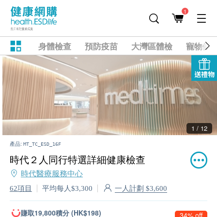
1
身體檢查
預防疫苗
大灣區體檢
寵物健
送禮物
2 / 12
產品:
MT_TC_ESD_16F
時代２人同行特選詳細健康檢查
時代醫療服務中心
一人計劃 $3,600
62項目
平均每人$3,300
賺取19,800積分 (HK$198)
34% off