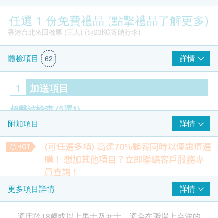
任選 1 份免費禮品 (點撃禮品了解更多)
香港台北來回機票 (三人) (連23KG寄艙行李)
詳情
體檢項目
62
1
加送項目
超聲波檢查
(5選1)
詳情
附加項目
前列腺
甲狀腺
(可任選多項) 高達70%顧客同時以優惠價選
乳房
購！
想加其他項目？立即聯絡客戶服務專
盤腔 (子宮/卵巢/膀胱)
員查詢！
hutchgo.com HK$2300旅遊禮券
頸動脈
【特別優惠】人類乳頭狀瘤病毒基因分型(43種)
詳情
更多項目詳情
HPV檢測在感染HPV初期，便可檢測出已感染之病毒，相比柏
氏抹片只可檢驗細胞病變，能更早發現感染HPV，對預防子宮
2
重點項目
頸癌有極大幫助。
適用於18歲或以上男士及女士，適合在職場上奔波的