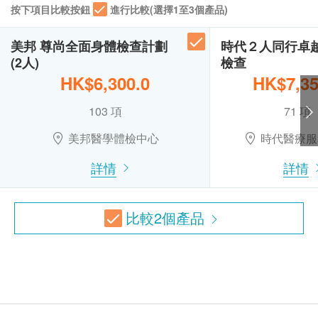
按下項目比較按鈕
進行比較(選擇1至3個產品)
上腹部超聲波
星期日及公眾假期︰休息
向醫護人員提出，作出特別安排。
脈搏率
肝、膽、脾、胰、腎及主動脈 (此檢查項目或需另約日期到指
$1700 百佳電子禮券
所有自選項目一經電話確認預約後, 項目不得作出
定中心進行檢查)
體重
美邦 尊尚全面身體檢查計劃
時代２人同行卓
更改。
2,100.0
HK$
個人健康分析問卷
(2人)
檢查
附加項目檢驗者必須跟計劃檢驗者為同一人。
血壓
HK$6,300.0
HK$7,35
如有爭議，健康網購health.ESDlife及時代醫療服
全腹部超聲波
體質指標
可探測肝癌、肝硬化、脂肪肝、膽石、前列腺腫大、膀胱石、
務中心保留最後決定權。
103 項
71 項
身高
子宮癌、卵巢癌、卵巢囊腫、子宮肌瘤(纖維瘤)等 (此檢查項
目或需另約日期到指定中心進行檢查)
美邦醫學體檢中心
時代醫療服
血脂
2,900.0
疫苗注射
（不包括新冠疫苗相關計劃）
：
HK$
一般疫苗注射服務計劃有效期為6個月，客戶必須
詳情
詳情
三酸甘油脂
血色素成份分析
於6個月內 (由確認付款日期起計) 接受有關服務，
總膽固醇
600.0
HK$
逾期作廢。
高密度膽固醇
比較
2
個產品
此項交易必須經醫生評估是否適合進行疫苗註射。
低密度膽固醇
女性癌症指標檢查計劃
如醫生認為不適合註射疫苗，將取消此計劃的服
$1700 豐澤電子禮券
(包括: 甲種胚胎蛋白(肝), 癌抗原 19.9 (胰臟), 癌抗原 72.4
糖尿
務，全數費用退回
（不包括新冠疫苗相關計劃）
。
(胃), 癌胚抗原(結腸), 艾柏斯坦氏病毒全面抗體(鼻咽), 癌抗原
125 (卵巢), 癌抗原15.3 (乳房)) (原價 $5200)
疫苗註射均由註冊醫生/醫護人員負責註射程序。
2,600.0
血糖
HK$
使用長者醫療券
肝功能
甲狀腺功能檢查