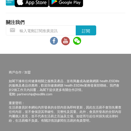
如希望使用長者醫療券進行支付，請在訂購前先聯絡
需另約日期到指定中心進行檢查)
促甲狀腺激素
健康網購，以便我們為您做出相應的安排。
1,200.0
HK$
血液檢查
關注我們
免責聲明：
丙型肝炎抗體
白血球五項分類
訂閱
肝炎伸延檢查
所有健康檢查/服務並非作為醫務診斷或治療用
550.0
血色素
HK$
途。當閣下身體健康出現任何疾病徵兆時，應立即
紅血球平均血紅素
諮詢有認可資格的醫生，作出診斷及治療。
Mitto 前蓋式行李箱 (20吋) (建議零售價 $1,680)
頸動脈血管璧厚度超聲波
紅血球平均血紅素濃度
本服務/產品由商戶提供。生活易【健康網購
偵測頸血管有否收窄或阻塞，能有效評估罹患冠心病及中風的
紅血球平均容積
風險 (此檢查項目或需另約日期到指定中心進行檢查)
health.ESDlife】並沒有經營或提供本服務/產品。
紅血球壓積量
1,700.0
HK$
有關此服務/產品的錯漏或延誤，或因使用此服務/
商戶合作 / 加盟
血小板數目
產品而引致的損失、損害、受傷或法律訴訟，健康
如閣下擁有任何健康相關之服務及產品，並有興趣成為健康網購 health.ESDlife
紅血球計數
梅毒血清試驗 VDRL
的服務及產品供應商，歡迎與健康網購 health.ESDlife業務發展部聯絡。我們會
網購health.ESDlife概不負責。一切有關的索償或
紅血球分佈比較
性病篩查
於2個工作天內回覆，為閣下提供更多有關合作詳情。
查詢，須向提供服務之體檢中心或商戶提出。
100.0
電郵:
partnership@esdlife.com
HK$
白血球
重要聲明：
泌尿情況
生活易會員於本網站內所發表的全部內容為即時更新，因此生活易不會預先審查
任何內容，並不會保證其準確性、完整性及質量。此外，會員所發表的全部內容
均屬個人意見，並不代表生活易之言論及立場。如從而引起任何損失或法律糾
顏色
紛，生活易概不負責。有關詳情請參閱生活易的免責聲明。
比重