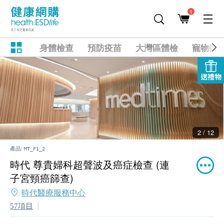
1
身體檢查
預防疫苗
大灣區體檢
寵物健
送禮物
2 / 12
產品:
MT_F1_2
時代 尊貴婦科超聲波及癌症檢查 (連
子宮頸癌篩查)
時代醫療服務中心
57項目