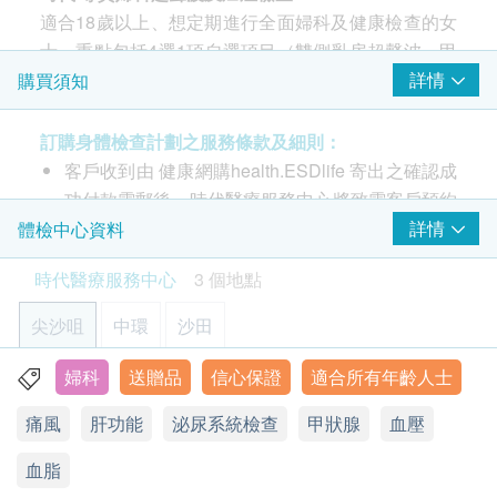
50% off
適合18歲以上、想定期進行全面婦科及健康檢查的女
450.0
HK$
士。重點包括4選1項自選項目（雙側乳房超聲波、甲
HK$900
2
重點項目
狀腺超聲波、盆腔超聲波或雙能量X光骨質密度量
詳情
購買須知
幽門螺旋菌吹氣測試
度）、2選1項癌症指標（卵巢癌及乳癌）。更全面涵
女士檢查項目
可探測胃癌風險
重點項目
蓋子宮頸癌篩查（柏氏液基薄片檢查及43種HPV基因
950.0
訂購身體檢查計劃之服務條款及細則：
HK$
柏氏子宮頸液基薄片檢查
測試）、甲狀腺功能、痛風、及類風濕關節炎檢查。
客戶收到由 健康網購health.ESDlife 寄出之確認成
乳房X光造影檢查 (只適合40歲以上女士)
功付款電郵後，時代醫療服務中心將致電客戶預約
人類乳頭瘤狀病毒基因分型測試(HPVDNA)
(只適用於尖沙咀分店進行 及 只適合40歲以上女士) 可檢測腫
$700 Hutchgo.com 旅遊禮券
身體檢查的時間及地點。
詳情
體檢中心資料
瘤、硬塊或鈣化物等乳房問題 (此檢查項目或需另約日期進行
重點項目
時代醫療服務中心 - 預約或查詢：3585 8533
檢查)
人類乳頭狀瘤病毒基因測試 (43種)
時代醫療服務中心
3 個地點
1,500.0
客戶必須於預約當天出示身份證及列印訂購確認信
HK$
以確認身份。
尖沙咀
中環
沙田
上腹部超聲波
身體檢查服務計劃有效期為6個月，客戶必須於6個
3
基本項目
肝、膽、脾、胰、腎及主動脈 (此檢查項目或需另約日期到指
月內 (由確認付款日期起計) 接受有關服務，逾期作
婦科
送贈品
信心保證
適合所有年齡人士
定中心進行檢查)
香港九龍尖沙咀彌敦道26號1302-1305室
基本健康評估
廢。
2,100.0
HK$
痛風
肝功能
泌尿系統檢查
甲狀腺
血壓
顯示地圖
訂購一經確認，不設退款。
脈搏率
愛滋病毒抗原及抗體
進行身體檢查後，一般情況下，可於10至14個工
身高
血脂
星期一至五：9:00a.m. – 1:30p.m.; 2:30p.m. – 6:30p.m.
性病篩查
作天內獲得驗身報告。如有需要特別快速報告，可
星期六︰9:00a.m. – 6:30p.m.
體重