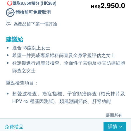
賺取8,850積分 (HK$88)
2,950.0
HK$
體檢前可免費取消
為產品留下第一個評論
建議給
適合18歲以上女士
希望一并完成專業婦科篩查及全身常規評估之女士
欲定期進行超聲波檢查、全面性子宮頸及器官防癌細胞
篩查之女士
重點檢查項目：
超聲波檢查、癌症指標、子宮頸癌篩查 (柏氏抹片及
HPV 43 種基因測試)、類風濕關節炎、肝腎功能
展開所有
詳情
免費禮品