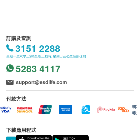
350.0
HK$
星期日及公眾假期︰休息
向醫護人員提出，作出特別安排。
身體質量指數
Smartech - “Easy Cook”智能迷你多功能電飯煲 (原價$828)
所有自選項目一經電話確認預約後, 項目不得作出
血壓
盆腔超聲波
更改。
可幫助診斷子宮癌、卵巢癌、卵巢囊腫、子宮肌瘤(纖維瘤)等
肝功能
盆腔異常情況。(此檢查項目或需另約日期到指定中心進行檢
附加項目檢驗者必須跟計劃檢驗者為同一人。
查)
訂購及查詢
如有爭議，健康網購health.ESDlife及時代醫療服
1,400.0
谷丙轉氨酶
HK$
3151 2288
務中心保留最後決定權。
谷草轉氨酶
總膽紅素
血色素成份分析
星期一至六早上9時至晚上12時; 星期日及公眾假期休息
疫苗注射
600.0
（不包括新冠疫苗相關計劃）
：
HK$
5283 4117
腎功能
一般疫苗注射服務計劃有效期為6個月，客戶必須
乙型肝炎表面抗原
於6個月內 (由確認付款日期起計) 接受有關服務，
support@esdlife.com
血肌酸酐
肝炎檢查
逾期作廢。
尿素
250.0
HK$
此項交易必須經醫生評估是否適合進行疫苗註射。
鈉
付款方法
如醫生認為不適合註射疫苗，將取消此計劃的服
Smartech - “Smart Eco Dry”智能迷你幻彩抽濕機 (原價$828)
氯化物
乙型肝炎表面抗體
轉
務，全數費用退回
（不包括新冠疫苗相關計劃）
。
肝炎伸延檢查
帳
鉀
260.0
疫苗註射均由註冊醫生/醫護人員負責註射程序。
HK$
甲狀腺
下載應用程式
乳房超聲波
使用長者醫療券
游離甲狀腺素
可探測乳癌、良性腫瘤、乳腺增生症及小結節 (此檢查項目或