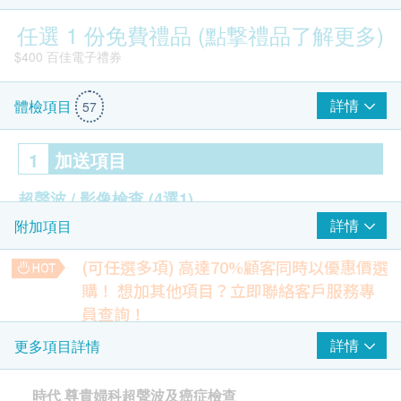
任選 1 份免費禮品 (點撃禮品了解更多)
$400 百佳電子禮券
詳情
體檢項目
57
1
加送項目
超聲波 / 影像檢查
(4選1)
詳情
附加項目
盆腔(經腹部)
甲狀腺超聲波
(可任選多項) 高達70%顧客同時以優惠價選
乳房超聲波 (雙側)
購！
想加其他項目？立即聯絡客戶服務專
雙能量X光骨質密度量度 - 腰椎及股骨
員查詢！
$400 AEON 禮券
癌症指標
(2選1)
【特別優惠】複合糞便DNA檢測 (23種)
詳情
更多項目詳情
糞便DNA檢測比傳統顯微鏡更靈敏準確，能偵測微量寄生蟲並
精準辨識品種，同時可篩查腸道病毒與幽門螺旋桿菌，確保治
癌抗原125 (卵巢)
療對症下藥。
時代 尊貴婦科超聲波及癌症檢查
癌抗原15.3 (乳房)