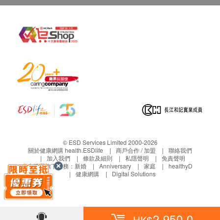
酸鹼值
$400 豐澤電子禮券
尿糖
血尿
尿白血球
尿酮 (定性)
尿亞硝酸鹽
尿膽紅素
小便清濁度
小便尿膽素
顯微鏡下分析
小便白蛋白
小便肌酸酐
© ESD Services Limited 2000-2026
關於健康網購 health.ESDlife
商戶合作 / 加盟
聯絡我們
尿球蛋白/肌酸酐比率
加入我們
條款及細則
私隱聲明
免責聲明
尿蛋白/肌酸酐比率
生活易旗下業務：
新婚
Anniversary
家庭
healthyD
健康網購
Digital Solutions
小便蛋白
白血球細胞絕對計數
2,950.0
HK$
白血球計數