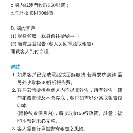
b.國內或澳門收取$50郵費；
c.海外收取$100郵費
B. 國內客戶
(1) 親身領取：親身前往檢驗中心
(2) 順豐速遞報告 (客人另回電聽取報告)
運費客人到付自理
備註
如果客戶已完成電話或面解服務,若再要求講解,需
另外收取$230解析報告費。
客戶若體檢後叁個月內不提取報告，所有報告一律
作銷毀處理及不會存底，客戶如需額外索取報告複
印本
(體檢後叁個月內)，將收取$150行政費。註意：複
印本報告未必完整。
客人需自行承擔郵寄報告之風險。