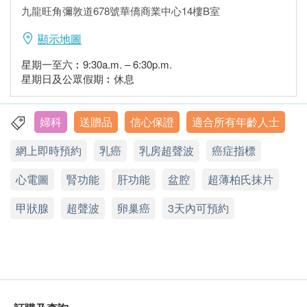
九龍旺角彌敦道678號華僑商業中心14樓B室
顯示地圖
星期一至六︰9:30a.m. – 6:30p.m.
星期日及公眾假期︰休息
婦科
送贈品
信心保證
適合所有年齡人士
網上即時預約
乳癌
乳房超聲波
癌症指標
心電圖
腎功能
肝功能
盆腔
超薄柏氏抹片
甲狀腺
超聲波
卵巢癌
3天內可預約