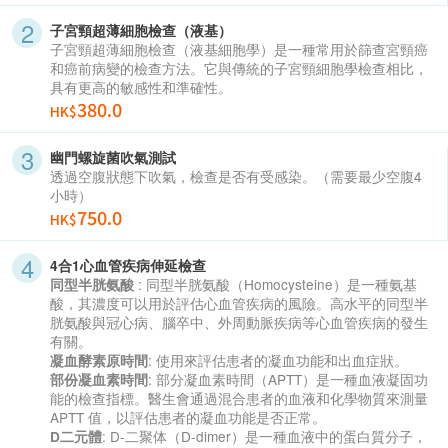
子宮頸超薄細胞檢查（液基）
子宮頸超薄細胞檢查（液基細胞學）是一種常用於篩查宮頸癌
和癌前病變的檢查方法。它與傳統的子宮頸細胞學檢查相比，
具有更高的敏感性和準確性。
380.0
HK$
幽門螺旋菌吹氣測試
透過空腹狀態下吹氣，檢查是否有受感染。（需要最少空腹4
小時）
750.0
HK$
4合1心血管疾病伸延檢查
: 同型半胱氨酸（Homocysteine）是一種氨基
同型半胱氨酸
酸，其濃度可以用於評估心血管疾病的風險。高水平的同型半
胱氨酸與冠心病、腦卒中、外周動脈疾病等心血管疾病的發生
有關。
: 使用來評估患者的凝血功能和出血症狀。
凝血酵素原時間
: 部分凝血素時間（APTT）是一種血液凝固功
部份凝血素時間
能的檢查指標。醫生會通過混合患者的血液和化學物質來測量
APTT 值，以評估患者的凝血功能是否正常。
: D-二聚体（D-dimer）是一種血液中的蛋白質分子，
D二元體