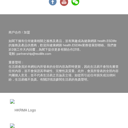
商戶合作 / 加盟
如閣下擁有任何健康相關之服務及產品，並有興趣成為健康網購 health.ESDlife
的服務及產品供應商，歡迎與健康網購 health.ESDlife業務發展部聯絡。我們會
於2個工作天內回覆，為閣下提供更多有關合作詳情。
電郵:
partnership@esdlife.com
重要聲明：
生活易會員於本網站內所發表的全部內容為即時更新，因此生活易不會預先審查
任何內容，並不會保證其準確性、完整性及質量。此外，會員所發表的全部內容
均屬個人意見，並不代表生活易之言論及立場。如從而引起任何損失或法律糾
紛，生活易概不負責。有關詳情請參閱生活易的免責聲明。