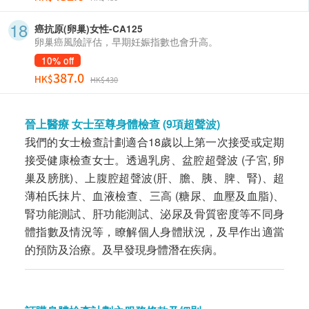
癌抗原(卵巢)女性-CA125
卵巢癌風險評估，早期妊娠指數也會升高。
10% off
387.0
HK$
HK$430
晉上醫療 女士至尊身體檢查 (9項超聲波)
我們的女士檢查計劃適合18歲以上第一次接受或定期
接受健康檢查女士。透過乳房、盆腔超聲波 (子宮, 卵
巢及膀胱)、上腹腔超聲波(肝、膽、胰、脾、腎)、超
薄柏氏抹片、血液檢查、三高 (糖尿、血壓及血脂)、
腎功能測試、肝功能測試、泌尿及骨質密度等不同身
體指數及情況等，瞭解個人身體狀況，及早作出適當
的預防及治療。及早發現身體潛在疾病。