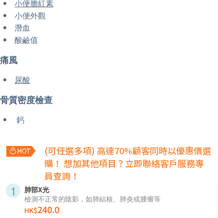
小便膽紅素
小便外觀
潛血
酸鹼值
痛風
尿酸
骨質密度檢查
鈣
(可任選多項) 高達70%顧客同時以優惠價選
購！
想加其他項目？立即聯絡客戶服務專
員查詢！
肺部X光
檢測不正常的陰影，如肺結核、肺炎或腫瘤等
240.0
HK$