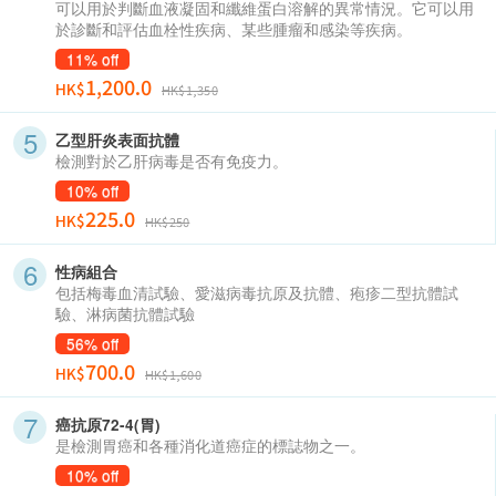
可以用於判斷血液凝固和纖維蛋白溶解的異常情況。它可以用
於診斷和評估血栓性疾病、某些腫瘤和感染等疾病。
11% off
1,200.0
HK$
HK$1,350
乙型肝炎表面抗體
檢測對於乙肝病毒是否有免疫力。
10% off
225.0
HK$
HK$250
性病組合
包括梅毒血清試驗、愛滋病毒抗原及抗體、疱疹二型抗體試
驗、淋病菌抗體試驗
56% off
700.0
HK$
HK$1,600
癌抗原72-4(胃)
是檢測胃癌和各種消化道癌症的標誌物之一。
10% off