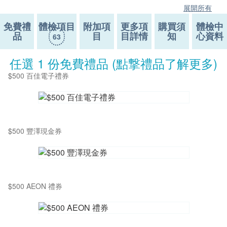
展開所有
免費禮
體檢項目
附加項
更多項
購買須
體檢中
品
目
目詳情
知
心資料
63
任選 1 份免費禮品 (點撃禮品了解更多)
$500 百佳電子禮券
$500 豐澤現金券
$500 AEON 禮券