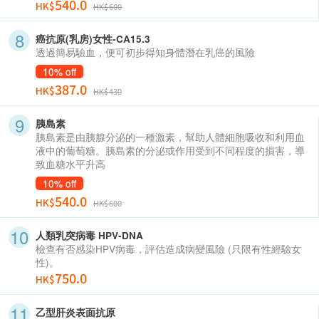
540.0
HK$
HK$600
癌抗原(乳房)女性-CA15.3
透過簡易驗血，便可初步得知身體潛在乳癌的風險
10% off
387.0
HK$
HK$430
胰島素
胰島素是由胰腺分泌的一種激素，幫助人體細胞吸收和利用血
液中的葡萄糖。胰島素的分泌或作用受到不同程度的損害，導
致血糖水平升高
10% off
540.0
HK$
HK$600
人類乳突病毒 HPV-DNA
檢查有否感染HPV病毒，評估造成病變風險 (只限有性經驗女
性)。
750.0
HK$
乙型肝炎表面抗原