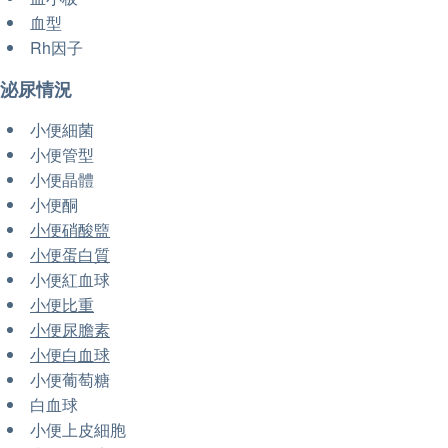
血型
Rh因子
泌尿情況
小便細菌
小便管型
小便晶體
小便酮
小便硝酸盬
小便蛋白質
小便紅血球
小便比重
小便尿膽素
小便白血球
小便葡萄糖
白血球
小便上皮細胞