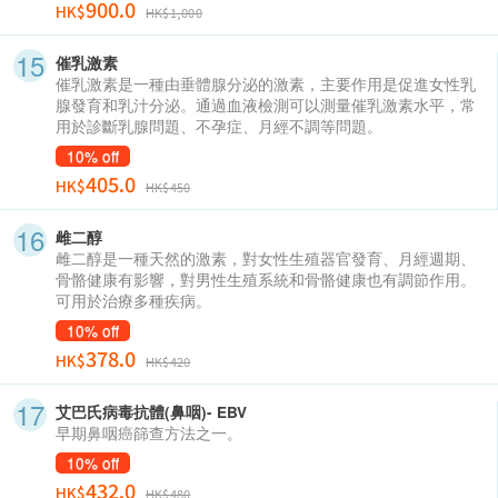
900.0
HK$
HK$1,000
催乳激素
催乳激素是一種由垂體腺分泌的激素，主要作用是促進女性乳
腺發育和乳汁分泌。通過血液檢測可以測量催乳激素水平，常
用於診斷乳腺問題、不孕症、月經不調等問題。
10% off
405.0
HK$
HK$450
雌二醇
雌二醇是一種天然的激素，對女性生殖器官發育、月經週期、
骨骼健康有影響，對男性生殖系統和骨骼健康也有調節作用。
可用於治療多種疾病。
10% off
378.0
HK$
HK$420
艾巴氏病毒抗體(鼻咽)- EBV
早期鼻咽癌篩查方法之一。
10% off
432.0
HK$
HK$480