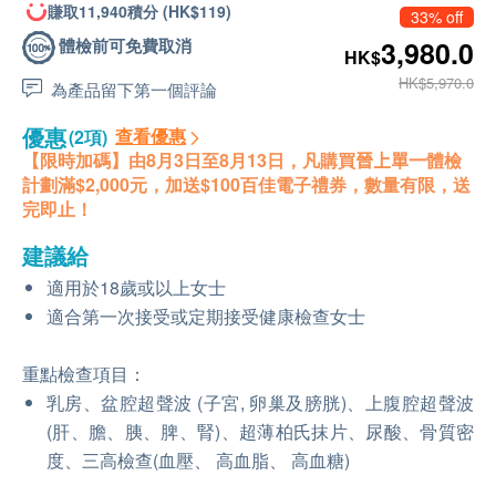
賺取11,940積分 (HK$119)
33% off
體檢前可免費取消
3,980.0
HK$
HK$5,970.0
為產品留下第一個評論
優惠
查看優惠
(2項)
【限時加碼】由8月3日至8月13日，凡購買
晉上單一
體檢
計劃滿$2,000元，加送$100百佳電子禮券，數量有限，送
完即止！
建議給
適用於18歲或以上女士
適合第一次接受或定期接受健康檢查女士
重點檢查項目：
乳房、盆腔超聲波 (子宮, 卵巢及膀胱)、上腹腔超聲波
(肝、膽、胰、脾、腎)、超薄柏氏抹片、尿酸、骨質密
度、三高檢查(血壓、 高血脂、 高血糖)