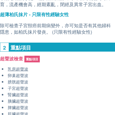
育，流產機會高，經期紊亂，閉經及異常子宮出血。
超薄柏氏抹片 - 只限有性經驗女性
除可檢查子宮頸癌前期病變外，亦可知是否有其他婦科
隱患，如柏氏抹片發炎。 (只限有性經驗女性)
2
重點項目
超聲波檢查
重點項目
乳房超聲波
卵巢超聲波
膀胱超聲波
子宮超聲波
腎臟超聲波
胰臟超聲波
脾臟超聲波
肝臟超聲波