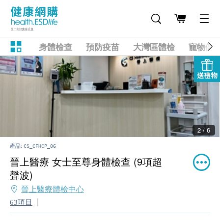
身體檢查
預防疫苗
大灣區體檢
寵物健
送禮物
2 / 6
產品:
CS_CFHCP_06
晉上醫療 女士至尊身體檢查 (9項超
聲波)
晉上醫療體檢中心
63項目