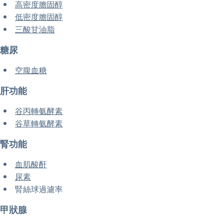
高密度膽固醇
低密度膽固醇
三酸甘油脂
糖尿
空腹血糖
肝功能
谷丙轉氨酵素
谷草轉氨酵素
腎功能
血肌酸酐
尿素
腎絲球過濾率
甲狀腺