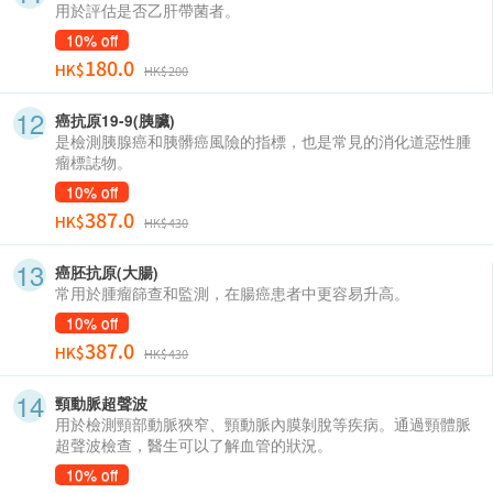
用於評估是否乙肝帶菌者。
10% off
180.0
HK$
HK$200
癌抗原19-9(胰臟)
是檢測胰腺癌和胰髒癌風險的指標，也是常見的消化道惡性腫
瘤標誌物。
10% off
387.0
HK$
HK$430
癌胚抗原(大腸)
常用於腫瘤篩查和監測，在腸癌患者中更容易升高。
10% off
387.0
HK$
HK$430
頸動脈超聲波
用於檢測頸部動脈狹窄、頸動脈內膜剝脫等疾病。通過頸體脈
超聲波檢查，醫生可以了解血管的狀況。
10% off