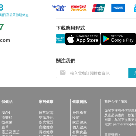
8
星期日及公眾假期休息
7
下載應用程式
.com
關注我們
保健品
家居健康
健康資訊
商戶合作 / 加盟
如閣下擁有任何健康相關
NMN
日常家電
身體檢查
及產品供應商，歡迎與健
滴雞精
空氣淨化
疫苗
回覆，為閣下提供更
益生菌
廚房電器
家居健康
電郵:
partnership@es
蟲草
寵物健康
個人健康
靈芝及雲芝
長者健康
有機食品
重要聲明：