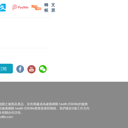
轉
支
帳
票
訂閱
之服務及產品，並有興趣成為健康網購 health.ESDlife的服務
康網購 health.ESDlife業務發展部聯絡。我們會於2個工作天內
多有關合作詳情。
dlife.com