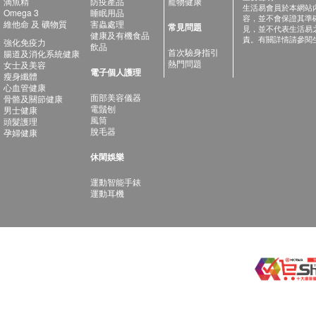
滴魚精
防疫產品
寵物健康
生活易會員於本網站
Omega 3
睡眠用品
容，並不會保證其準
維他命 及 礦物質
害蟲處理
常見問題
見，並不代表生活易
健康及有機食品
責。有關詳情請參閱
強化免疫力
飲品
首次驗身指引
腸道及消化系統健康
熱門問題
女士及美容
電子個人護理
瘦身纖體
心血管健康
面部美容儀器
骨骼及關節健康
電鬚刨
男士健康
風筒
頭髮護理
脫毛器
孕婦健康
休閑娛樂
運動智能手錶
運動耳機