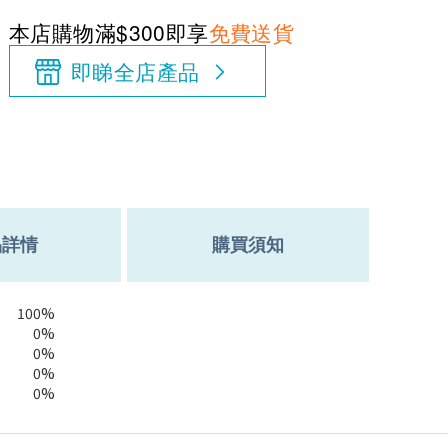
本店購物滿$300即享
免費送貨
即睇全店產品
品詳情
購買須知
100%
0%
0%
0%
0%