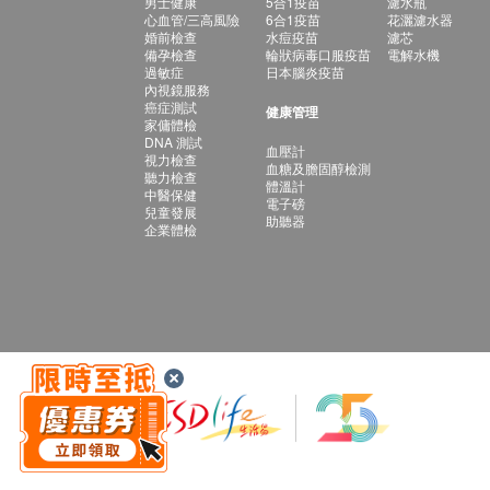
男士健康
5合1疫苗
濾水瓶
心血管/三高風險
6合1疫苗
花灑濾水器
婚前檢查
水痘疫苗
濾芯
備孕檢查
輪狀病毒口服疫苗
電解水機
過敏症
日本腦炎疫苗
內視鏡服務
癌症測試
健康管理
家傭體檢
DNA 測試
血壓計
視力檢查
血糖及膽固醇檢測
聽力檢查
體溫計
中醫保健
電子磅
兒童發展
助聽器
企業體檢