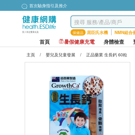
首次驗身指引及推介
屈臣氏水機
NMN組合
保健品
首頁
暑假健康充電
身體檢查
主頁
/
嬰兒及兒童發展
/
正品藥業 生長鈣 60粒