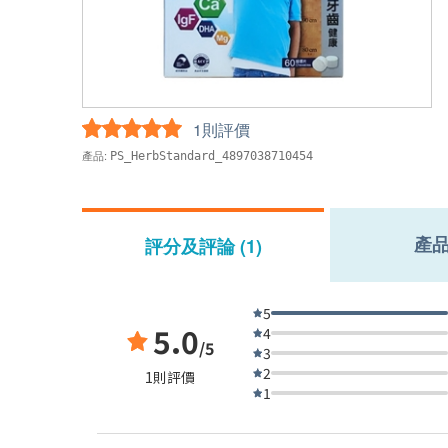
1則評價
產品:
PS_HerbStandard_4897038710454
產
評分及評論 (1)
5
5.0
4
/5
3
2
1則評價
1