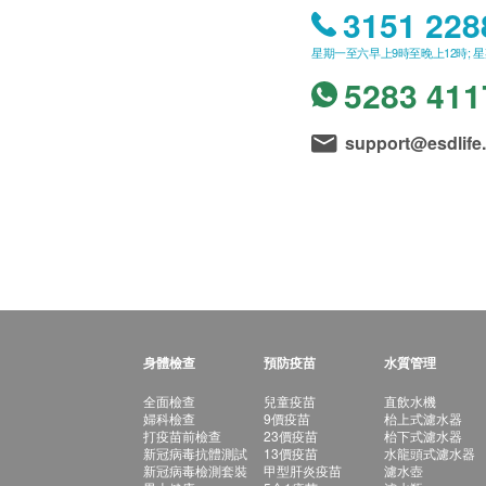
3151 228
星期一至六早上9時至晚上12時; 
5283 411
support@esdlife
身體檢查
預防疫苗
水質管理
全面檢查
兒童疫苗
直飲水機
婦科檢查
9價疫苗
枱上式濾水器
打疫苗前檢查
23價疫苗
枱下式濾水器
新冠病毒抗體測試
13價疫苗
水龍頭式濾水器
新冠病毒檢測套裝
甲型肝炎疫苗
濾水壺