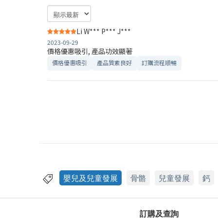
Li W*** P*** J***
2023-09-29
價格優惠吸引, 產品功效顯著
價格優惠吸引
產品質素良好
訂購流程順暢
嬰兒及兒童發展
骨骼
兒童發展
鈣
訂購及查詢