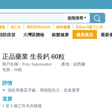
進階搜尋
優惠
余仁生
屈臣氏Watslife
維特健靈
Bifina S森下仁丹
預防疫苗
大灣區體檢
銀髮健康
健康產品
最新
正品藥業 生長鈣 60粒
商戶名稱：
Pony Supermarket
產地：
紐西蘭
包裝：
60粒
詳情
強壯骨骼及牙齒，增強抵坑力，促進發育
送貨
1 至 3 個工作天內發貨