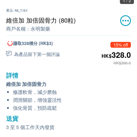
1 / 2
產品:
RB_TJEX
維倍加 加倍固骨力 (80粒)
商戶名稱：
永明製藥
賺取328積分 (HK$3)
15% off
328.0
為產品留下第一個評論
HK$
HK$386.0
詳情
維倍加 加倍固骨力
修護軟骨，減少磨蝕
潤滑關節，增強靈活性
強化骨質，預防疏鬆
送貨
3 至 5 個工作天內發貨