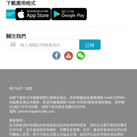
下載應用程式
主要成分
退換條款：
鹽酸葡萄糖胺、硫酸軟骨素、 有機硫、透明質酸、果
當顧客收取已訂購之貨品時，有責任檢查貨品是否
糖硼酸鈣、維他命D3
有損毀情況，一經確認簽收，恕不接受退換。
退換產品必須包裝完整，如退換之產品有任何殘缺
關注我們
或過期退回，供應商有權不受理。
訂閱
如有其他損壞或遺漏查詢，顧客必須保留有效收據
正本，並於送貨後3個工作天內按下列方式聯絡 永
明製藥 客戶服務部跟進。
電郵:
marketing@wmm.com.hk
商戶合作 / 加盟
如閣下擁有任何健康相關之服務及產品，並有興趣成為健康網購 health.ESDlife
的服務及產品供應商，歡迎與健康網購 health.ESDlife業務發展部聯絡。我們會
於2個工作天內回覆，為閣下提供更多有關合作詳情。
電郵:
partnership@esdlife.com
重要聲明：
生活易會員於本網站內所發表的全部內容為即時更新，因此生活易不會預先審查
任何內容，並不會保證其準確性、完整性及質量。此外，會員所發表的全部內容
均屬個人意見，並不代表生活易之言論及立場。如從而引起任何損失或法律糾