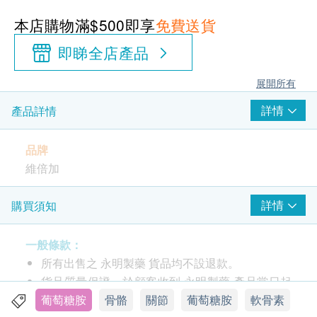
本店購物滿$500即享
免費送貨
即睇全店產品
展開所有
詳情
產品詳情
品牌
維倍加
產地
詳情
購買須知
美國
一般條款：
包裝
所有出售之 永明製藥 貨品均不設退款。
80粒
貨品質量保證，於顧客收到 永明製藥 產品當日起
計，食用期應最少有9個月或以上。
葡萄糖胺
骨骼
關節
葡萄糖胺
軟骨素
功效