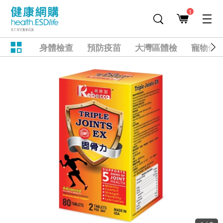
1
身體檢查
預防疫苗
大灣區體檢
寵物健