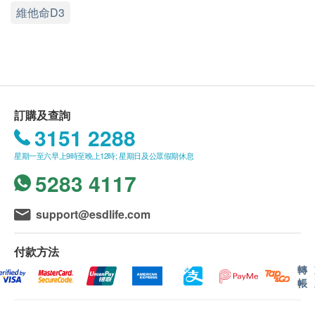
此產品由 香港永明藥業有限公司 提供。
維他命D3
維倍加固骨力 含有6大修護軟骨及強化骨質成份，1粒
如有任何爭議，香港永明藥業有限公司 及 健康網
8大功效，能更全面及有效地針對各種關節和軟骨組
購health.ESDlife保留最終決議權。
織的不適。
葡萄糖胺：提高關節軟骨修護能力、減慢軟骨退化、
送貨條款：
改善關節功能及舒緩痛楚。
購買 永明製藥 產品總額滿HK$500，即可享本地
軟骨素：修補受損軟骨，促進再生，更能補充軟骨中
免費送貨服務。賬單總額未滿HK$500需附加
訂購及查詢
的水分及養分，維持關節健康。
HK$30運費。
3151 2288
MSM有機硫：緩解關節腫脹和僵硬，提高關節靈活性
我們將於確定訂單後3-5個工作天內安排發貨。
星期一至六早上9時至晚上12時; 星期日及公眾假期休息
有效舒緩各種慢性痛症。
不排除運送時間會因節日而有所影響。當八號烈風
5283 4117
透明質酸：潤滑關節，改善長期磨損問題。
訊號懸掛或黑色暴雨警告生效時，送貨服務時間將
果糖硼酸鈣：改善關節疼痛，舒緩關節炎症狀。
會延遲。
support@esdlife.com
維他命D3：強化骨質，預防疏鬆，減低骨折風險，促
所有訂單須視乎相關貨品的供應情況再作最後確
進鈣質吸收。
認。倘若健康網購health.ESDlife未能提供任何訂
付款方法
單上的貨品，健康網購health.ESDlife有權拒絕接
轉
服用方法
受該訂單，並且會於送貨前透過電話或電郵通知顧
帳
每日2粒
客再作安排。