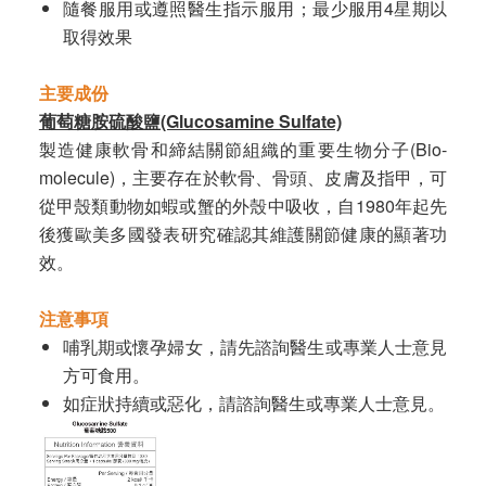
隨餐服用或遵照醫生指示服用；最少服用4星期以
取得效果
主要成份
葡萄糖胺硫酸鹽(Glucosamine Sulfate)
製造健康軟骨和締結關節組織的重要生物分子(Bio-
molecule)，主要存在於軟骨、骨頭、皮膚及指甲，可
從甲殼類動物如蝦或蟹的外殼中吸收，自1980年起先
後獲歐美多國發表研究確認其維護關節健康的顯著功
效。
注意事項
哺乳期或懷孕婦女，請先諮詢醫生或專業人士意見
方可食用。
如症狀持續或惡化，請諮詢醫生或專業人士意見。