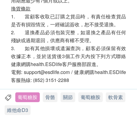
用期應最少有7個月或以上。
換貨條款
1. 當顧客收取已訂購之貨品時，有責任檢查貨品
是否有損毀情況，一經確認簽收，恕不接受退換。
2. 退換產品必須包裝完整，如退換之產品有任何
殘缺或過期退回，供應商有權不受理。
3. 如有其他損壞或遺漏查詢，顧客必須保留有效
收據正本，並於送貨後3個工作天內按下列方式聯絡
健康網購health.ESDlife客戶服務部跟進。
電郵: support@esdlife.com / 健康網購health.ESDlife
客服熱線: (852) 3151-2288
葡萄糖胺
骨骼
關節
葡萄糖胺
軟骨素
維他命D3