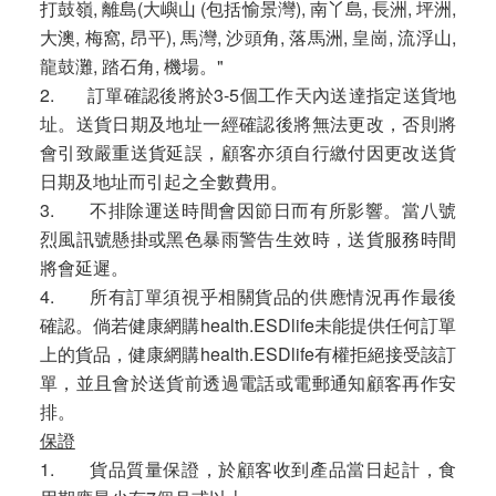
打鼓嶺, 離島(大嶼山 (包括愉景灣), 南丫島, 長洲, 坪洲,
大澳, 梅窩, 昂平), 馬灣, 沙頭角, 落馬洲, 皇崗, 流浮山,
龍鼓灘, 踏石角, 機場。"
2. 訂單確認後將於3-5個工作天內送達指定送貨地
址。送貨日期及地址一經確認後將無法更改，否則將
會引致嚴重送貨延誤，顧客亦須自行繳付因更改送貨
日期及地址而引起之全數費用。
3. 不排除運送時間會因節日而有所影響。當八號
烈風訊號懸掛或黑色暴雨警告生效時，送貨服務時間
將會延遲。
4. 所有訂單須視乎相關貨品的供應情況再作最後
確認。倘若健康網購health.ESDlife未能提供任何訂單
上的貨品，健康網購health.ESDlife有權拒絕接受該訂
單，並且會於送貨前透過電話或電郵通知顧客再作安
排。
保證
1. 貨品質量保證，於顧客收到產品當日起計，食