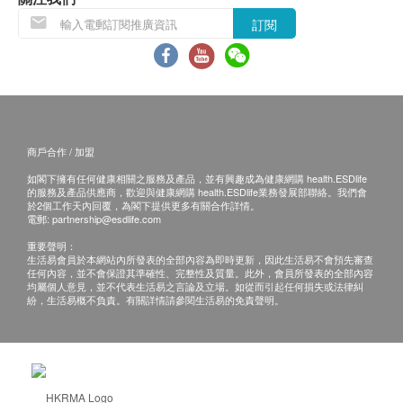
訂閱
商戶合作 / 加盟
如閣下擁有任何健康相關之服務及產品，並有興趣成為健康網購 health.ESDlife
的服務及產品供應商，歡迎與健康網購 health.ESDlife業務發展部聯絡。我們會
於2個工作天內回覆，為閣下提供更多有關合作詳情。
電郵:
partnership@esdlife.com
重要聲明：
生活易會員於本網站內所發表的全部內容為即時更新，因此生活易不會預先審查
任何內容，並不會保證其準確性、完整性及質量。此外，會員所發表的全部內容
均屬個人意見，並不代表生活易之言論及立場。如從而引起任何損失或法律糾
紛，生活易概不負責。有關詳情請參閱生活易的免責聲明。