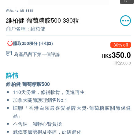
1 / 1
產品:
hs_WN_3838
維柏健 葡萄糖胺500 330粒
商戶名稱：
維柏健
賺取350積分 (HK$3)
30% off
350.0
為產品留下第一個評論
HK$
HK$500.0
詳情
維柏健 葡萄糖胺500
110天份量，修補軟骨，促進再生
加拿大關節護理銷售No.1
蟬聯「香港白領最喜愛品牌大獎-葡萄糖胺關節保健
品」
不含鈉，減輕心腎負擔
減低關節勞損及疼痛，延緩退化