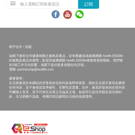
訂閱
疫苗注射均由註冊醫生/醫護人員負責注射程序及此服
運動建議
務只適用於佐敦檢驗中心 (辦公時間 : 星期一, 三及 六
體重控制評估
下午2時至6時)。
去脂體重
血脂
備註：
a. 醫生講解報告
只限旺角分店
，若有需要請聯
總膽固醇
商戶合作 / 加盟
絡旺角分店查詢。
高密度膽固醇
如閣下擁有任何健康相關之服務及產品，並有興趣成為健康網購 health.ESDlife
b. 如果客戶已完成電話或面解服務，若再要求
低密度膽固醇
的服務及產品供應商，歡迎與健康網購 health.ESDlife業務發展部聯絡。我們會
於2個工作天內回覆，為閣下提供更多有關合作詳情。
講解，需另外收取解析報告費，價錢請向美邦查
總脂肪
電郵:
partnership@esdlife.com
三酸甘油脂
詢。
重要聲明：
極低密度膽固醇
生活易會員於本網站內所發表的全部內容為即時更新，因此生活易不會預先審查
c. 客戶若體檢後3個月內不提取報告，所有報告
任何內容，並不會保證其準確性、完整性及質量。此外，會員所發表的全部內容
總膽固醇跟高密度膽固醇比值
一律作銷毀處理及不會存底，客戶如需額外索取
均屬個人意見，並不代表生活易之言論及立場。如從而引起任何損失或法律糾
紛，生活易概不負責。有關詳情請參閱生活易的免責聲明。
報告複印本 (體檢後3個月內)，將收取$150行政
糖尿
費。注意：複印本報告未必完整。
d. 客人需自行承擔郵寄報告之風險。
空腹血糖
e. 所有身體檢查並非作為醫務診斷或治療用
肝功能
途，如需撰寫醫生轉介信，將作額外收費，價錢