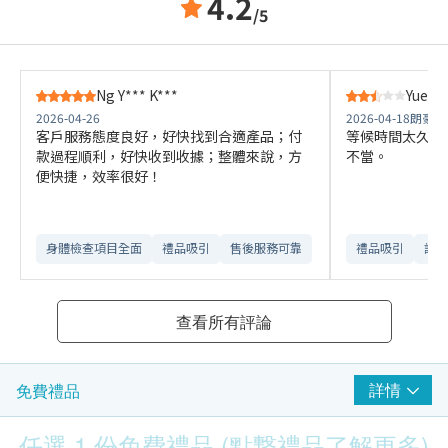
4.2
/5
Ng Y*** K***
Yue V*
2026-04-26
2026-04-18
朗豪坊
客戶服務態度良好，好快找到合適產品；付
等候時間太久，
款過程順利，好快收到收據；整體來說，方
不當。
便快捷，效率很好！
身體檢查項目全面
禮品吸引
售後服務可靠​
禮品吸引
訂購
查看所有評論
詳情
免費禮品
任選 1 份免費禮品 (點撃禮品了解更多)