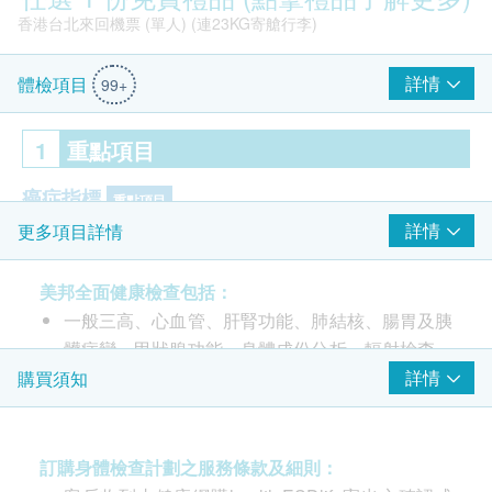
香港台北來回機票 (單人) (連23KG寄艙行李)
詳情
體檢項目
99+
1
重點項目
癌症指標
重點項目
詳情
更多項目詳情
甲種胚胎蛋白 (肝)
病毒抗體EBV (鼻咽癌)
美邦全面健康檢查包括：
癌胚抗原 (腸癌)
一般三高、心血管、肝腎功能、肺結核、腸胃及胰
鱗狀細胞癌抗原 (肺癌)
$1000 百佳電子禮券
髒病變、甲狀腺功能、身體成份分析、輻射檢查、
細胞角蛋白19片段(肺)
扁平足檢查等檢查外。
詳情
購買須知
心臟檢查
重點項目
重點加入：
總肌酸磷激酵素
癌症指標風險評估：肝癌、肺癌、大腸、鱗狀細胞
訂購身體檢查計劃之服務條款及細則：
乳酸脫氫酶
癌 (頭頸癌)