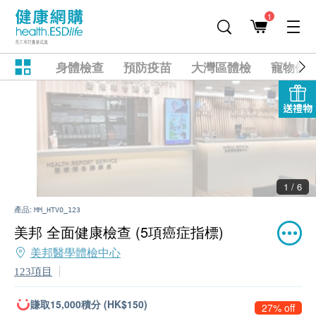
1
身體檢查
預防疫苗
大灣區體檢
寵物健
送禮物
2 / 6
產品:
MM_HTVO_123
美邦 全面健康檢查 (5項癌症指標)
美邦醫學體檢中心
123項目
賺取15,000積分 (HK$150)
27% off