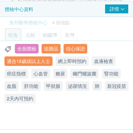
客戶收到由健康網購health.ESDlife寄出之確認成
肌紅蛋白
評估心血管疾病檢查：包括脈波傳播速率 (血管硬
高敏度心肌肌鈣蛋白 I
功付款電郵後，美邦醫學體檢中心將於隨後1-2個
詳情
體檢中心資料
度)、高靈敏度肌鈣蛋白 (評估急性心肌梗塞風險)
脈波傳播速率 (血管硬度)
工作天的辦公時間內，致電客戶預約身體檢查的時
美邦醫學體檢中心
4 個地點
自體免疫疾病的篩檢：抗核因子、抗甲狀腺過氧化
腳踝與上臂的血壓比值 (血管阻塞程度)
間及地點。客戶亦可致電查詢或在訂單確認後1個
物酶抗體 (評估人體異常的免疫反應攻擊正常細胞
工作天致電該中心預約 (電話：2369 0680)。
旺角
元朗
銅鑼灣
荃灣
所產生的狀況/疾病)
購買計劃後可安排由健康網購health.ESDlife發出
2
基本項目
$1000 豐澤電子禮券
的正式收據，並於7-14個工作天後寄出。客戶可於
全面體檢
送贈品
信心保證
旺角亞皆老街8號朗豪坊辦公室大樓11樓
肺功能
購買時提出收據要求，或經以下方法聯絡客戶服務
適合18歲或以上人士
網上即時預約
血液檢查
顯示地圖
員: 電郵 (
support@esdlife.com
) 或電話 (3151
肺結核總抗體
2288)。
癌症指標
星期一至六︰9:00a.m. – 1:00p.m.; 2:00p.m. – 6:00p.m.
心血管
糖尿
幽門螺旋菌
腎功能
健康檢查計劃只適用於10歲或以上之人士
基本健康評估
星期日及公眾假期︰休息
血脂
熱線電話：(852) 2369 0680
未成年客人體檢指引 (10歲至18歳以下人士)
肝功能
甲狀腺
泌尿情況
肺
新冠疫苗
血壓
A. 10歳至未滿16歲者：
2天內可預約
身高
(1) 有家長或監護人陪同者
脈搏率
在中心即場簽署同意書，並出示身份證明文件，經
體重
核實無誤後可提供服務。
病歷評估問卷
脈壓差測試
(2) 沒有家長或監護人陪同者
$1,000 AEON 禮券