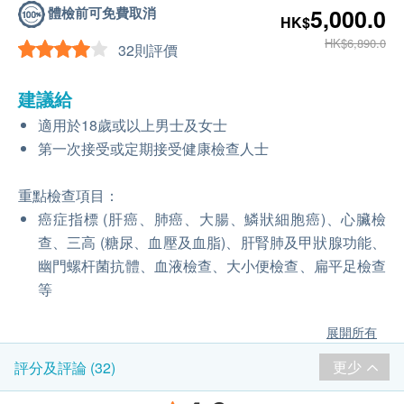
體檢前可免費取消
5,000.0
HK$
HK$6,890.0
32則評價
建議給
適用於18歲或以上男士及女士
第一次接受或定期接受健康檢查人士
重點檢查項目：
癌症指標 (肝癌、肺癌、大腸、鱗狀細胞癌)、心臟檢
查、三高 (糖尿、血壓及血脂)、肝腎肺及甲狀腺功能、
幽門螺杆菌抗體、血液檢查、大小便檢查、扁平足檢查
等
展開所有
更少
評分及評論 (32)