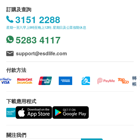
脈搏血氧飽和度
預先取同意書並由家長或監護人簽署妥當，客人可
訂購及查詢
身體質量指數
由其他成年人陪同到中心，出示已簽署的同意書及
3151 2288
身體組合
簽署者的身份證明文件副本，經核實無誤後可提供
星期一至六早上9時至晚上12時; 星期日及公眾假期休息
服務。
5283 4117
礦物質
體脂肪百分比
B.16歳至未滿18歲者：
蛋白質
support@esdlife.com
預先取同意書並由家長或監護人簽署妥當，可接受
身體水分總量
客人自行到中心，出示已簽署的同意書及簽署者的
體脂肪量
付款方法
身份證明文件副本核實無誤後可提供服務。
節段肌肉分析
轉
節段脂肪分析
帳
一般身體檢查計劃有效期為12個月，客戶必須於
基礎代謝率
12個月內(由確認付款日期起計)接受有關檢查，客
骨骼肌
下載應用程式
戶需提前1個月預約相關檢查，逾期作廢。
肥胖評估
腰臀比
所有疫苗都必須經過評估才可注射，如有需要，醫生
內臟脂肪水平
亦會在場解答問題及提供協助。如醫生認為不適合注
肥胖程度
關注我們
射疫苗，將取消此計劃的服務，全數費用退回。
卡路里攝取量建議