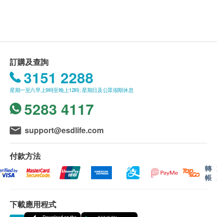
小便黏絲
2288)。
星期一至六︰9:00a.m. – 1:00p.m.; 2:00p.m. – 6:00p.m.
小便管型
健康檢查計劃只適用於10歲或以上之人士
星期日及公眾假期︰休息
小便晶體
熱線電話：(852) 2369 0680
未成年客人體檢指引 (10歲至18歳以下人士)
小便膿細胞
A. 10歳至未滿16歲者：
(1) 有家長或監護人陪同者
痛風
訂購及查詢
在中心即場簽署同意書，並出示身份證明文件，經
3151 2288
尿酸
核實無誤後可提供服務。
星期一至六早上9時至晚上12時; 星期日及公眾假期休息
5283 4117
(2) 沒有家長或監護人陪同者
預先取同意書並由家長或監護人簽署妥當，客人可
support@esdlife.com
由其他成年人陪同到中心，出示已簽署的同意書及
簽署者的身份證明文件副本，經核實無誤後可提供
付款方法
服務。
轉
帳
B.16歳至未滿18歲者：
預先取同意書並由家長或監護人簽署妥當，可接受
下載應用程式
客人自行到中心，出示已簽署的同意書及簽署者的