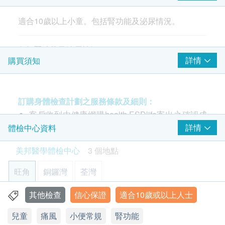
尿素
適合10歲以上小童。包括腎功能及泌尿情況。
泌尿情況
包括腎功能及泌尿情況。
小便顏色
詳情
購買須知
小便清濁度
注意事項:
小便比重
- 請詳閱以下「條款及細則」了解更多服務需知及注
小便酸鹼度
訂購身體檢查計劃之服務條款及細則：
意事項
小便蛋白質
客戶收到由健康網購health.ESDlife寄出之確認成
小便尿糖
小便膽紅素定性
功付款電郵後，美邦醫學體檢中心將於隨後1-2個
詳情
體檢中心資料
小便尿膽素
工作天的辦公時間內，致電客戶預約身體檢查的時
美邦醫學體檢中心
3 個地點
小便硝酸盬
間及地點。客戶亦可致電查詢或在訂單確認後1個
小便酮
工作天致電該中心預約 (電話：2369 0680)。
旺角
銅鑼灣
荃灣
小便血
購買計劃後可安排由健康網購health.ESDlife發出
小便紅血球
的正式收據，並於7-14個工作天後寄出。客戶可於
其他檢查
信心保證
適合10歲或以上人士
旺角亞皆老街8號朗豪坊辦公室大樓11樓
小便白血球
購買時提出收據要求，或經以下方法聯絡客戶服務
小便皮細胞
兒童
痛風
小便常規
腎功能
顯示地圖
員: 電郵 (
support@esdlife.com
) 或電話 (3151