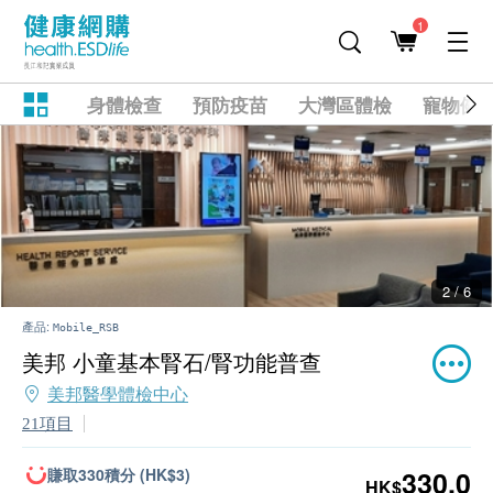
1
身體檢查
預防疫苗
大灣區體檢
寵物健
2 / 6
產品:
Mobile_RSB
美邦 小童基本腎石/腎功能普查
美邦醫學體檢中心
21項目
賺取330積分 (HK$3)
330.0
HK$