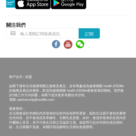
身份證明文件副本核實無誤後可提供服務。
一般身體檢查計劃有效期為12個月，客戶必須於
關注我們
12個月內(由確認付款日期起計)接受有關檢查，客
戶需提前1個月預約相關檢查，逾期作廢。
訂閱
所有疫苗都必須經過評估才可注射，如有需要，醫生
亦會在場解答問題及提供協助。如醫生認為不適合注
射疫苗，將取消此計劃的服務，全數費用退回。
疫苗注射均由註冊醫生/醫護人員負責注射程序及此服
商戶合作 / 加盟
務只適用於佐敦檢驗中心 (辦公時間 : 星期一, 三及 六
如閣下擁有任何健康相關之服務及產品，並有興趣成為健康網購 health.ESDlife
下午2時至6時)。
的服務及產品供應商，歡迎與健康網購 health.ESDlife業務發展部聯絡。我們會
於2個工作天內回覆，為閣下提供更多有關合作詳情。
電郵:
partnership@esdlife.com
備註：
重要聲明：
a. 醫生講解報告
只限旺角分店
，若有需要請聯
生活易會員於本網站內所發表的全部內容為即時更新，因此生活易不會預先審查
任何內容，並不會保證其準確性、完整性及質量。此外，會員所發表的全部內容
絡旺角分店查詢。
均屬個人意見，並不代表生活易之言論及立場。如從而引起任何損失或法律糾
紛，生活易概不負責。有關詳情請參閱生活易的免責聲明。
b. 如果客戶已完成電話或面解服務，若再要求