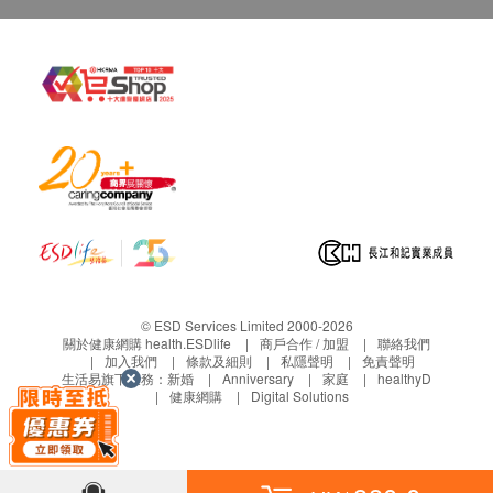
講解，需另外收取解析報告費，價錢請向美邦查
詢。
c. 客戶若體檢後3個月內不提取報告，所有報告
一律作銷毀處理及不會存底，客戶如需額外索取
報告複印本 (體檢後3個月內)，將收取$150行政
費。注意：複印本報告未必完整。
d. 客人需自行承擔郵寄報告之風險。
e. 所有身體檢查並非作為醫務診斷或治療用
途，如需撰寫醫生轉介信，將作額外收費，價錢
請向美邦查詢。
報告：
© ESD Services Limited 2000-2026
進行健康檢查後，一般情況下，需大概14個工作天
關於健康網購 health.ESDlife
商戶合作 / 加盟
聯絡我們
加入我們
條款及細則
私隱聲明
免責聲明
跟進檢查報告， 工作天不包括星期六、日及公眾
生活易旗下業務：
新婚
Anniversary
家庭
healthyD
健康網購
Digital Solutions
假期。 輪侯報告講解時間會因應不同情況 (如個別
化驗項目所需時間或客人指明特定時段)而有所延
長。
如客人選擇收電子報告*，報告時間可加快至14個