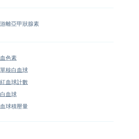
游離亞甲狀腺素
血色素
單核白血球
紅血球計數
白血球
血球積壓量