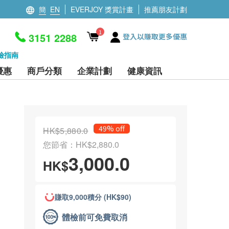
簡
EN
EVERJOY 獎賞計畫
推薦朋友計劃
1
3151 2288
登入以賺取更多優惠
檢指南
優惠
商戶分類
企業計劃
健康資訊
49% off
HK$5,880.0
您節省：HK$2,880.0
3,000.0
HK$
賺取9,000積分 (HK$90)
體檢前可免費取消