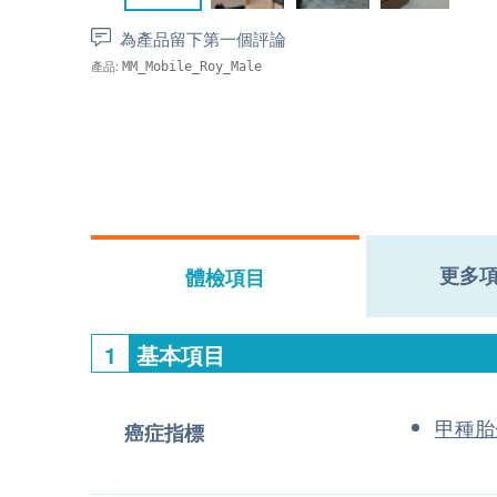
為產品留下第一個評論
產品:
MM_Mobile_Roy_Male
更多
體檢項目
1
基本項目
甲種胎
癌症指標