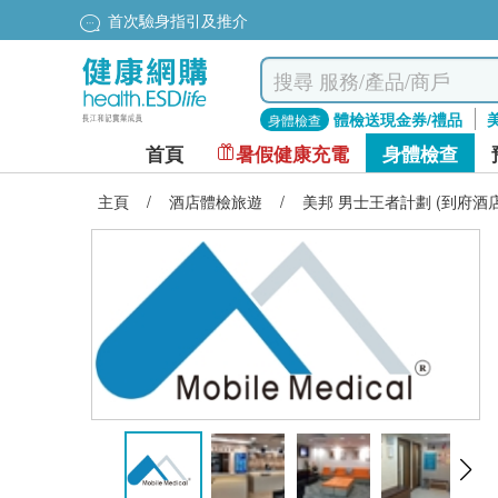
首次驗身指引及推介
體檢送現金券/禮品
身體檢查
首頁
暑假健康充電
身體檢查
主頁
/
酒店體檢旅遊
/
美邦 男士王者計劃 (到府酒店