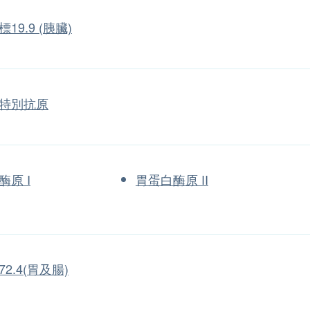
19.9 (胰臟)
特別抗原
酶原 I
胃蛋白酶原 II
2.4(胃及腸)