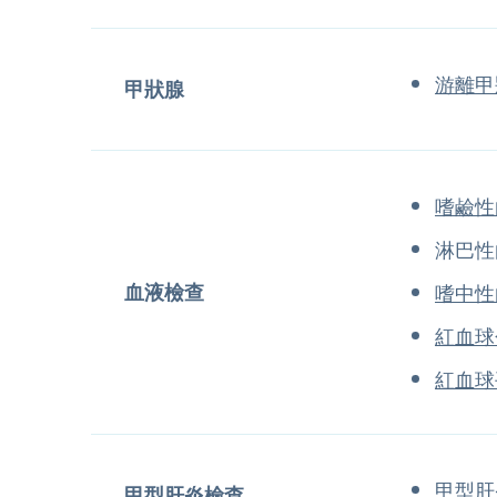
游離甲
甲狀腺
嗜鹼性
淋巴性
血液檢查
嗜中性
紅血球
紅血球
甲型肝
甲型肝炎檢查