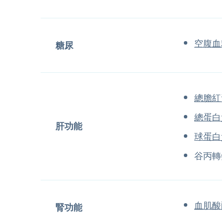
空腹血
糖尿
總膽紅
總蛋白
肝功能
球蛋白
谷丙轉
血肌酸
腎功能