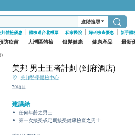
進階搜尋
美邦體檢優惠
體檢送台北機票
私家醫院
婦科檢查優惠
新手體
預防疫苗
大灣區體檢
銀髮健康
健康產品
最新
)
美邦 男士王者計劃 (到府酒店)
美邦醫學體檢中心
70項目
建議給
任何年齡之男士
第一次接受或定期接受健康檢查之男士