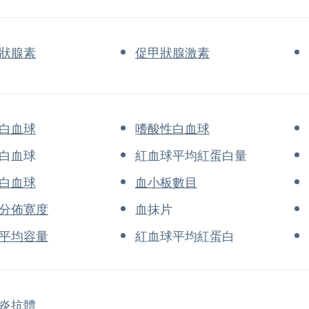
狀腺素
促甲狀腺激素
白血球
嗜酸性白血球
白血球
紅血球平均紅蛋白量
白血球
血小板數目
分佈寛度
血抹片
平均容量
紅血球平均紅蛋白
炎抗體