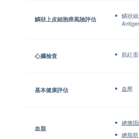
鱗狀細
鱗狀上皮細胞癌風險評估
Antige
肌紅蛋
心臟檢查
血壓
基本健康評估
總膽固
血脂
總脂肪