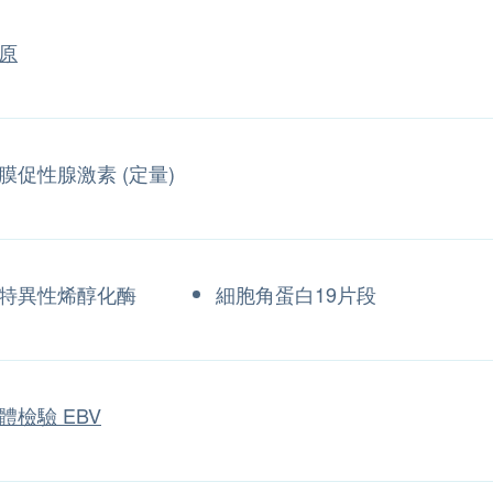
原
膜促性腺激素 (定量)
特異性烯醇化酶
細胞角蛋白19片段
體檢驗 EBV