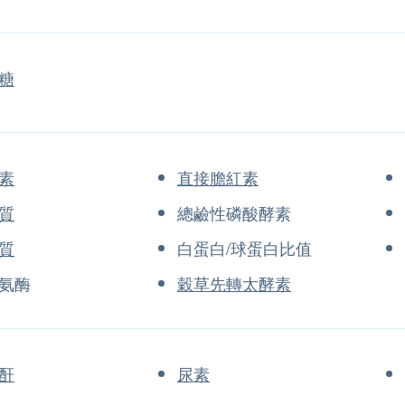
糖
素
直接膽紅素
質
總鹼性磷酸酵素
質
白蛋白/球蛋白比值
氨酶
穀草先轉太酵素
酐
尿素