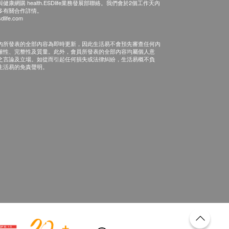
康網購 health.ESDlife業務發展部聯絡。我們會於2個工作天內
多有關合作詳情。
dlife.com
內所發表的全部內容為即時更新，因此生活易不會預先審查任何內
確性、完整性及質量。此外，會員所發表的全部內容均屬個人意
之言論及立場。如從而引起任何損失或法律糾紛，生活易概不負
生活易的免責聲明。