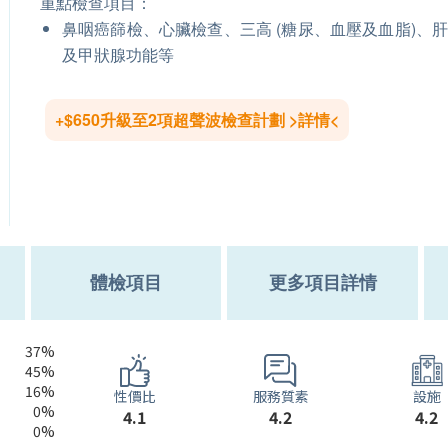
重點檢查項目：
鼻咽癌篩檢、心臟檢查、三高 (糖尿、血壓及血脂)、
及甲狀腺功能等
+$650升級至2項超聲波檢查計劃 >詳情<
體檢項目
更多項目詳情
37%
45%
16%
服務質素
性價比
設施
0%
4.2
4.1
4.2
0%