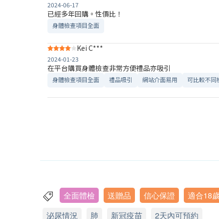
2024-06-17
已經多年回購。性價比！
身體檢查項目全面
Kei C***
2024-01-23
在平台購買身體檢查非常方便禮品亦吸引
身體檢查項目全面
禮品吸引
網站介面易用
可比較不同
全面體檢
送贈品
信心保證
適合18
泌尿情況
肺
新冠疫苗
2天內可預約