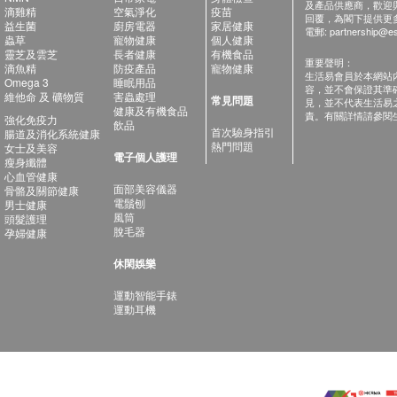
及產品供應商，歡迎與健
滴雞精
空氣淨化
疫苗
回覆，為閣下提供更
益生菌
廚房電器
家居健康
電郵:
partnership@es
蟲草
寵物健康
個人健康
靈芝及雲芝
長者健康
有機食品
重要聲明：
滴魚精
防疫產品
寵物健康
生活易會員於本網站
Omega 3
睡眠用品
容，並不會保證其準
維他命 及 礦物質
害蟲處理
常見問題
見，並不代表生活易
健康及有機食品
責。有關詳情請參閱
強化免疫力
飲品
首次驗身指引
腸道及消化系統健康
熱門問題
女士及美容
電子個人護理
瘦身纖體
心血管健康
面部美容儀器
骨骼及關節健康
電鬚刨
男士健康
風筒
頭髮護理
脫毛器
孕婦健康
休閑娛樂
運動智能手錶
運動耳機