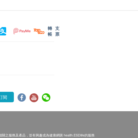
轉
支
帳
票
訂閱
之服務及產品，並有興趣成為健康網購 health.ESDlife的服務