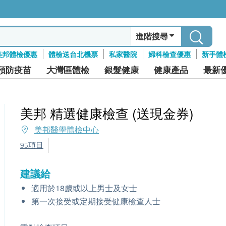
進階搜尋
美邦體檢優惠
體檢送台北機票
私家醫院
婦科檢查優惠
新手體
預防疫苗
大灣區體檢
銀髮健康
健康產品
最新
美邦 精選健康檢查 (送現金券)
美邦醫學體檢中心
95項目
建議給
適用於18歲或以上男士及女士
第一次接受或定期接受健康檢查人士