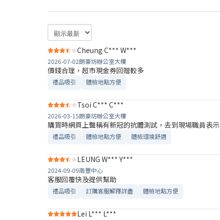
Cheung C*** W***
2026-07-02
朗豪坊辦公室大樓
價錢合理，超市現金券回贈較多
禮品吸引
體檢地點方便
Tsoi C*** C***
2026-03-15
朗豪坊辦公室大樓
購買時網頁上聲稱有新冠的抗體測試，去到現場職員表示
禮品吸引
體檢地點方便
體檢環境舒適​
LEUNG W*** Y***
2024-09-09
南豐中心
客服回覆快及提供幫助
禮品吸引
訂購客服解釋詳盡
體檢地點方便
Lei L*** L***