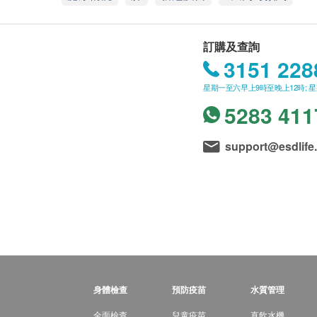
訂購及查詢
3151 228
星期一至六早上9時至晚上12時; 
5283 411
support@esdlife
身體檢查
預防疫苗
水質管理
全面檢查
兒童疫苗
直飲水機