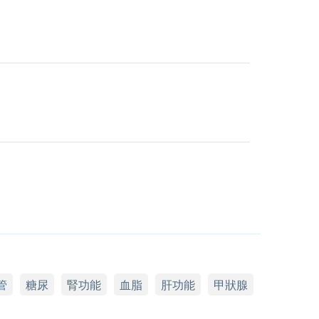
管
糖尿
腎功能
血脂
肝功能
甲狀腺