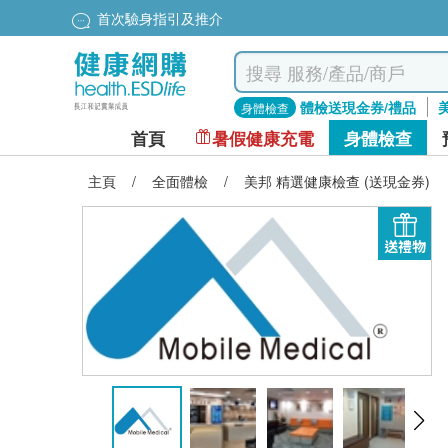
首次驗身指引及推介
體檢送現金券/禮品
身體檢查
首頁
暑假健康充電
身體檢查
主頁
/
全面體檢
/
美邦 精選健康檢查 (送現金券)
送禮物