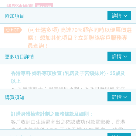
超聲波檢查
重點項目
詳情
附加項目
乳房超聲波
(可任選多項) 高達70%顧客同時以優惠價選
乳癌風險評估
重點項目
購！
想加其他項目？立即聯絡客戶服務專
2D 乳房造影 (雙側)
員查詢！
DEXA 骨質密度檢查 (腰椎及股骨)
詳情
更多項目詳情
DEXA骨質密度檢查是利用兩種不同能量X光，分析體內腰椎
2
基本項目
和髖骨的骨質密度，以檢測體內骨質流失情況。檢查所需輻射
劑量十分低，整個過程安全、無痛，而且快速，需時約為10分
香港專科 婦科專項檢查 (乳房及子宮頸抹片) - 35歲及
醫生諮詢
鐘。
以上
630.0
HK$
由女醫生進行諮詢
香港專科十六周年特別企劃：為及早發現乳房病
變，減低患乳癌的風險，年滿35歲及上女性應每年
詳情
購買須知
子宮頸病變測試 (只限女士)
進行一次乳房檢查。香港專科體檢及造影診斷中心
現特為35歲及上女士推出乳房專項檢查。檢查由女
超薄柏氏抹片 (只適合有性經驗的女性檢查)
訂購身體檢查計劃之服務條款及細則：
醫生進行乳房觸診檢查、女放射技師進行低疼痛乳
客戶收到由生活易寄出之確認成功付款電郵後，香港
乳房及盆腔觸診
房造影、超聲波掃描檢查，維護女性乳房健康。
專科將於隨後1-2個工作天辦公時間內，致電/