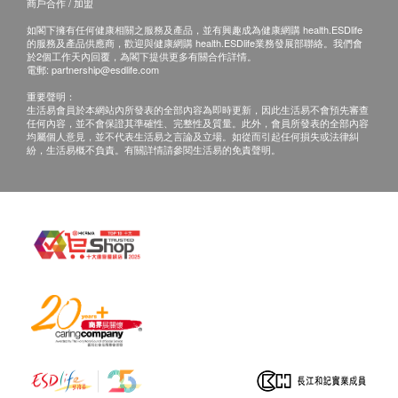
商戶合作 / 加盟
可選擇由女放射科技師進行乳房造影及乳房超聲波
本服務/產品由商戶提供。生活易【健康網購
如閣下擁有任何健康相關之服務及產品，並有興趣成為健康網購 health.ESDlife
掃描檢查 (需要提前預約）
health.ESDlife】並沒有經營或提供本服務/產品。
的服務及產品供應商，歡迎與健康網購 health.ESDlife業務發展部聯絡。我們會
於2個工作天內回覆，為閣下提供更多有關合作詳情。
女醫生講解報告
有關此服務/產品的錯漏或延誤，或因使用此服務/
電郵:
partnership@esdlife.com
產品而引致的損失、損害、受傷或法律訴訟，健康
重要聲明：
檢查須知：
網購health.ESDlife概不負責。一切有關的索償或
生活易會員於本網站內所發表的全部內容為即時更新，因此生活易不會預先審查
任何內容，並不會保證其準確性、完整性及質量。此外，會員所發表的全部內容
敬請預約。請攜帶最近期相關舊片和報告(X光、磁
查詢，須向提供服務之體檢中心或商戶提出。
均屬個人意見，並不代表生活易之言論及立場。如從而引起任何損失或法律糾
力共振、電腦掃瞄等)，作比較之用
紛，生活易概不負責。有關詳情請參閱生活易的免責聲明。
如確定或懷疑懷孕，請於預約時通知本中心職員
請避免塗上止汗液，潤膚膏或爽身粉
請在檢查前除下所有飾物包括耳環、手錶及項錬等
請於經期完結後進行檢查，以減低乳房不適感
如乳房曾進行整形手術或有植入物，請於預約時通
知本中心職員