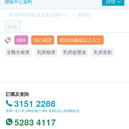
本計劃由女醫生進行乳房觸診檢查，由放射科技師
WhatsApp客戶預約身體檢查的時間及地點。客戶亦
詳情
體檢中心資料
乳房及盆腔觸診
進行乳房造影及乳房超聲波掃描檢查，提供一站式
可致電查詢或在訂單確認後1個工作天致電/
報告
香港專科體檢及造影診斷中心
1 個地點
服務，更切合您的需要。
WhatsApp該中心預約。(電話：3405 8288 /
香港專科成立十六年來，悉心照料香港市民健康，
WhatsApp: 6053 2278)
女醫生講解報告
旺角
本中心内窺鏡及手術部門設有私人獨立休息室，造
影診斷部門設有私人更衣室，內設有平板電腦、
年齡
婦科
信心保證
適合35歲或以上人士
九龍旺角彌敦道625&639號雅蘭中心一期20樓全層
WLAN無線區域網絡服務、電子鎖衣櫃、獨立梳化
健康檢查計畫只適用於18歲或以上之人士。
女醫生檢查
乳癌檢查
乳房超聲波
乳房造影
及護士服務鐘，更另設女士專用通道，令女士們更
顯示地圖
私密更安心地進行檢查。
有效期
星期一至六：9:00a.m – 7:00p.m.
* 注意：此計劃不適用於乳房切除/重建/整形手術後的
本身體檢查計畫有效期為6個月，客戶必須于6個月內
星期日及公眾假期：休息
女士
(由確認付款日期起計)預約有關檢查，逾期作廢。
香港專科 2D乳房造影（由女放射技師進行):
報告
訂購及查詢
乳房造影為專為乳房而設的高解像度 X 光檢查。這是
進行健康檢查後，一般情況下，需大概14個工作天跟
3151 2288
一種普遍的乳房癌症篩選檢查。篩查是指為沒有症狀
進檢查報告， 工作天不包括星期六、日及公眾假期。
星期一至六早上9時至晚上12時; 星期日及公眾假期休息
的人士進行檢測，從而找出患病或有較高風險患病的
輪侯報告講解時間會因應不同情況(如個別化驗專案所
5283 4117
人。
需時間或客人指明特定時段)而有所延長。
檢查時間一般為時 15 至 20 分鐘，視乎掃瞄位置