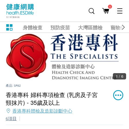
1
身體檢查
預防疫苗
大灣區體檢
寵物健
1 / 6
產品:
SP02
香港專科 婦科專項檢查 (乳房及子宮
頸抹片) - 35歲及以上
香港專科體檢及造影診斷中心
6項目