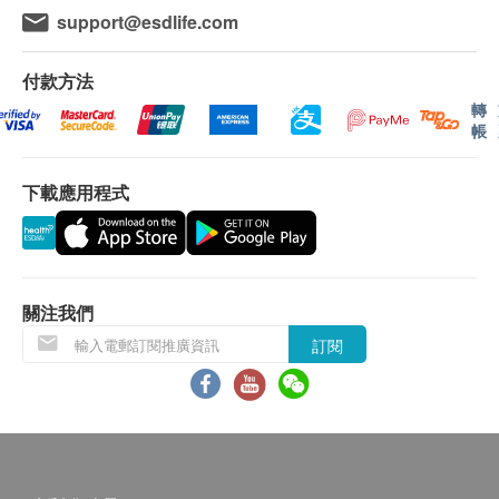
support@esdlife.com
而定。
(1) 親身領取：親身前往檢驗中心
檢查過程中，病人乳房需被壓平於兩塊膠板之間
(2) 電話講解報告(自取報告)
付款方法
（此過程或會令病人因胸部受壓而感到不適）。
放射技師將從不同角度拍攝 X 光影像，並由放射
轉
取報告時間 : 星期一至六-下午 9:00am - 4:00pm
帳
科醫生作出分析。
此檢查不包括壓迫放大技術，如經放射科醫生診斷
注意事項
下載應用程式
需加照壓迫放大技術，每張平片收費$400。
任何身體檢查之預約期可免費更改一次，若更改超
過一次，香港專科將收取$200行政費用。
香港專科 乳房超聲波 （由女放射技師進行)：
顧客如欲攜帶相關舊片到本中心用作報告參考，以
檢查時間一般為時 15 至 30 分鐘或更長時間，視
兩張為上限。
關注我們
乎掃瞄位置而定。
護肺檢查 (低放射劑量CT) 檢查報告結果為DVD及
檢查期間放射技師會將超聲波凝膠塗在需要造影的
報告書。
訂閱
部位上，然後用超聲波探頭在該部位上移動。病人
或需忍氣數秒或轉身，方便造影。
免責聲明：
所有健康檢查/服務並非作為醫務診斷或治療用
檢查流程：
途。當閣下身體健康出現任何疾病徵兆時，應立即
由女醫生進行乳房觸診檢查
諮詢有認可資格的醫生，作出診斷及治療。