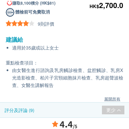
賺取8,100積分 (HK$81)
2,700.0
HK$
體檢前可免費取消
9則評價
建議給
適用於35歲或以上女士
重點檢查項目：
由女醫生進行諮詢及乳房觸診檢查、盆腔觸診、乳房X
光造影檢查、柏片子宮頸細胞抹片檢查、乳房超聲波檢
查、女醫生講解報告
展開所有
更少
評分及評論 (9)
4.4
/5