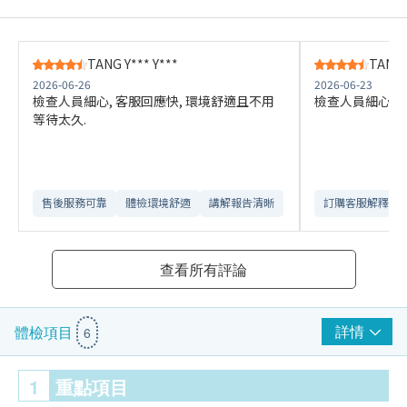
TANG Y*** Y***
TANG 
2026-06-26
2026-06-23
檢查人員細心, 客服回應快, 環境舒適且不用
檢查人員細心.環
等待太久.
售後服務可靠​
體檢環境舒適​
講解報告清晰​
訂購客服解釋詳
查看所有評論
詳情
體檢項目
6
1
重點項目