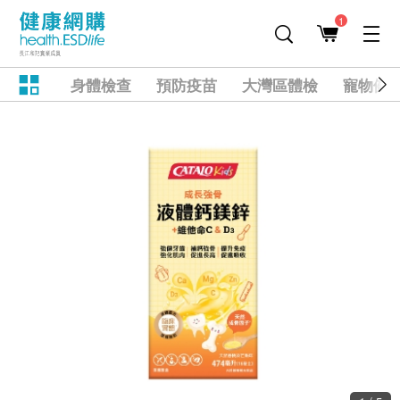
1
身體檢查
預防疫苗
大灣區體檢
寵物健