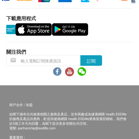
帳
適用於6個月及以上，處於成長發育期的兒童青少
所有訂單須視乎相關貨品的供應情況再作最後確
年，體能活動量大、營養需求較高，尋求骨骼與免疫
認。倘若健康網購health.ESDlife未能提供任何訂
下載應用程式
支持的兒童，關注補充成骨因子，强健骨骼與牙齒生
單上的貨品，健康網購health.ESDlife有權拒絕接
長維護。
受該訂單，並且會於送貨前透過電話或電郵通知顧
客再作安排。
使用方法
關注我們
6-12個月幼兒：每天1次，每次半湯匙。
保證
訂閱
1至3歲兒童：每天1次，每次1湯匙。
貨品質量保證，於顧客收到產品當日起計，食用期
4歲或以上兒童：每天2次，每次1湯匙。
應最少有6個月或以上 ( 6 個月以下之產品會列明
到期日於上產品詳情中)。
可隨餐或於餐後服用。可直接食用或加入牛奶、果汁
或各類飲料當中，攪拌後飲用。使用前請搖勻。
換貨條款
當顧客收取已訂購之貨品時，有責任檢查貨品是否
商戶合作 / 加盟
成份
有損毀情況，一經確認簽收，恕不接受退換。
如閣下擁有任何健康相關之服務及產品，並有興趣成為健康網購 health.ESDlife
淨水、果糖、檸檬酸鈣、檸檬酸鎂、穩定劑（黃原
退換產品必須包裝完整，如退換之產品有任何殘缺
的服務及產品供應商，歡迎與健康網購 health.ESDlife業務發展部聯絡。我們會
於2個工作天內回覆，為閣下提供更多有關合作詳情。
膠）、酸度調節劑（檸檬酸）、維他命C（抗壞血
或過期退回，供應商有權不受理。
電郵:
partnership@esdlife.com
酸）、天然香桃及芒果香料、防腐劑（山梨酸鉀）、
如有其他損壞或遺漏查詢，顧客必須保留有效收據
重要聲明：