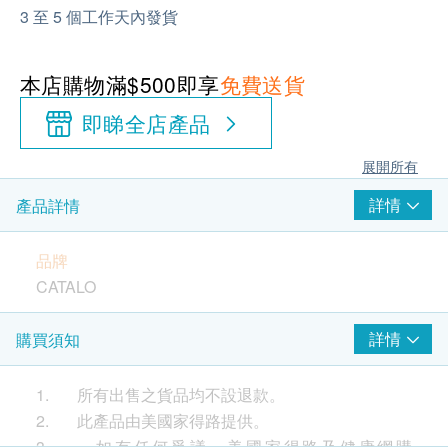
3 至 5 個工作天內發貨
本店購物滿$500即享
免費送貨
即睇全店產品
展開所有
詳情
產品詳情
品牌
CATALO
產地
詳情
購買須知
美國
1. 所有出售之貨品均不設退款。
包裝
2. 此產品由美國家得路提供。
474毫升
3. 如有任何爭議，美國家得路及健康網購