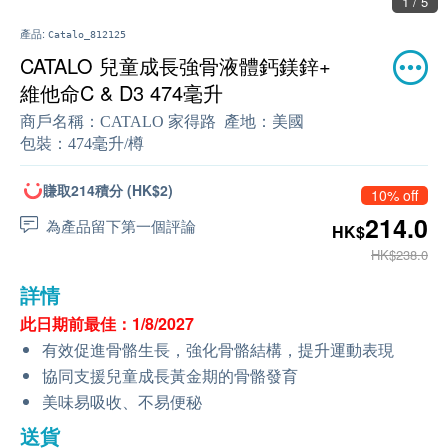
1 / 5
產品:
Catalo_812125
CATALO 兒童成長強骨液體鈣鎂鋅+
維他命C & D3 474毫升
商戶名稱：
CATALO 家得路
產地：
美國
包裝：
474毫升/樽
賺取214積分 (HK$2)
10% off
214.0
為產品留下第一個評論
HK$
HK$238.0
詳情
此日期前最佳：1/8/2027
有效促進骨骼生長，強化骨骼結構，提升運動表現
協同支援兒童成長黃金期的骨骼發育
美味易吸收、不易便秘
送貨