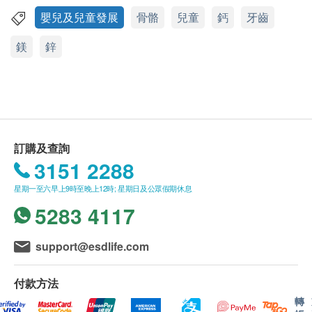
health.ESDlife保留最終決議權。
嬰兒及兒童發展
骨骼
兒童
鈣
牙齒
特性及功效
鎂
鋅
臨床實證有效促進骨骼生長¹，強化骨骼結構，提升運
送貨
動表現，為長高打好基礎。採用高吸收率的鈣、鎂、
購買家得路產品總額滿HK$500，即可享本地免費
鋅離子配方，吸收率高達94%²，離子型態不依賴胃酸
送貨服務。賬單總額未滿HK$500需附加HK$45運
消化，溫和不傷腸胃。結合鈣、鎂、鋅及維他命C與
費。
D₃五重成骨因子，形成增效黃金配方，協同支援兒童
以下地區不提供送貨服務:
成長黃金期的骨骼發育。天然香桃及芒果風味液體
打鼓嶺, 離島(大嶼山 (包括愉景灣), 南丫島, 長洲,
訂購及查詢
鈣，美味易吸收、不易便秘，不含人造色素、香精及
坪洲, 大澳, 梅窩, 昂平), 馬灣, 沙頭角, 落馬洲, 皇崗,
3151 2288
酪蛋白，讓孩子安心補鈣。
流浮山, 龍鼓灘, 踏石角, 機場。
星期一至六早上9時至晚上12時; 星期日及公眾假期休息
訂單確認後將於3-5個工作天內送達指定送貨地
5283 4117
1. Lee, Warren TK, et al British Journal of Nutrition 74.1 (1995):
址。送貨日期及地址一經確認後將無法更改，否則
125–139. (Refer to Calcium)
將會引致嚴重送貨延誤，顧客亦須自行繳付因更改
support@esdlife.com
送貨日期及地址而引起之全數費用。
2. Heller, Howard J., et al, The Journal of Clinical Pharmacology
不排除運送時間會因節日而有所影響。當八號烈風
40.11 (2000): 1237–1244. (Refer to Calcium Citrate)
付款方法
訊號懸掛或黑色暴雨警告生效時，送貨服務時間將
轉
適用人士
會延遲。