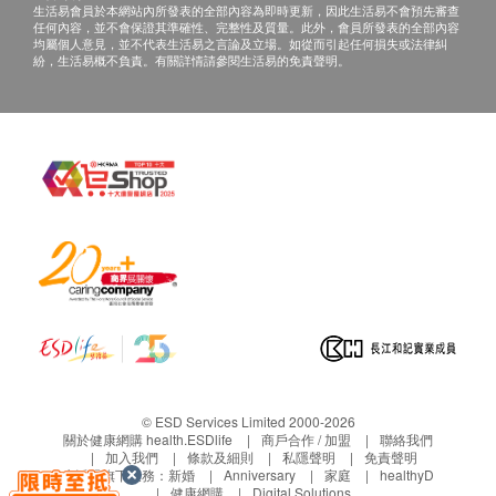
生活易會員於本網站內所發表的全部內容為即時更新，因此生活易不會預先審查
色素（天然胡蘿蔔素、天然紅甘藍菜汁）、檸檬酸
正本，並於送貨後3個工作天內按下列方式聯絡健
任何內容，並不會保證其準確性、完整性及質量。此外，會員所發表的全部內容
鋅、維他命D3（膽鈣化醇）
康網購health.ESDlife客戶服務部跟進。
均屬個人意見，並不代表生活易之言論及立場。如從而引起任何損失或法律糾
紛，生活易概不負責。有關詳情請參閱生活易的免責聲明。
電郵: support@esdlife.com / 健康網購
health.ESDlife客服熱線: (852) 3151-2288
© ESD Services Limited 2000-2026
關於健康網購 health.ESDlife
商戶合作 / 加盟
聯絡我們
加入我們
條款及細則
私隱聲明
免責聲明
生活易旗下業務：
新婚
Anniversary
家庭
healthyD
健康網購
Digital Solutions