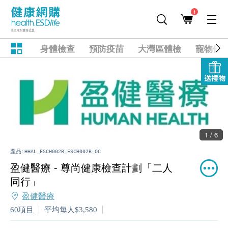
1
身體檢查
預防疫苗
大灣區體檢
寵物健
送禮物
1 / 6
產品:
HHAL_ESCH002B_ESCH002B_OC
盈健醫療 - 尊尚健康檢查計劃「二人
同行」
盈健醫療
60項目
平均每人$3,580