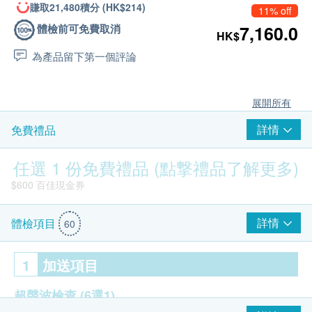
賺取21,480積分 (HK$214)
11% off
體檢前可免費取消
7,160.0
HK$
為產品留下第一個評論
展開所有
詳情
免費禮品
任選 1 份免費禮品 (點撃禮品了解更多)
$600 百佳現金券
詳情
體檢項目
60
1
加送項目
超聲波檢查
(6選1)