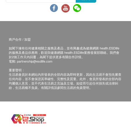
注射當天如有發燒或正服用抗生素，建議延遲注
血液檢查
愛滋病毒抗原及抗體
射。
性病篩查
血液紅血球
正在懷孕或哺乳中、免疫力低下、正在接受藥物治
650.0
HK$
嗜酸性白血球
療(如化療、類固醇等)，應先諮詢醫生意見及指導
嗜鹼性白血球
下方可接受注射。
甲狀腺超聲波
血色素
如正服用藥物，但不清楚能否接受該疫苗注射，建
商戶合作 / 加盟
1,460.0
HK$
淋巴性白血球
議先諮詢醫生意見或於注射日攜同有關藥物給醫護
如閣下擁有任何健康相關之服務及產品，並有興趣成為健康網購 health.ESDlife
紅血球平均血紅素
的服務及產品供應商，歡迎與健康網購 health.ESDlife業務發展部聯絡。我們會
人員檢查，方決定是否適合注射。
睪丸超聲波
於2個工作天內回覆，為閣下提供更多有關合作詳情。
紅血球平均血紅素濃度
只適合男士
電郵:
partnership@esdlife.com
若經醫護人員評估後，閣下並不適合進行疫苗注
紅血球平均容積
1,570.0
HK$
射，將需支付醫生診症費用HK$350，差額將會退
重要聲明：
單核白血球
生活易會員於本網站內所發表的全部內容為即時更新，因此生活易不會預先審查
回。
任何內容，並不會保證其準確性、完整性及質量。此外，會員所發表的全部內容
紅血球壓積量
超聲波檢查 (乳房 - 雙側)
均屬個人意見，並不代表生活易之言論及立場。如從而引起任何損失或法律糾
1,670.0
白血球
HK$
紛，生活易概不負責。有關詳情請參閱生活易的免責聲明。
免責聲明：
血抹片
所有健康檢查/服務並非作為醫務診斷或治療用
泌尿情況
途。當閣下身體健康出現任何疾病徵兆時，應立即
諮詢有認可資格的醫生，作出診斷及治療。
小便清濁度
本服務/產品由商戶提供。生活易【健康網購
小便細菌