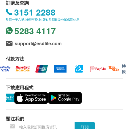
糖尿
訂購及查詢
所有自選項目一經電話確認預約後，項目不得作出
3151 2288
性病檢查組合
更改。
血糖
常見性病檢查包括：梅毒血清試驗, 愛滋病抗體, 衣原體抗體
附加項目檢驗者必須跟計劃檢驗者為同一人。
星期一至六早上9時至晚上12時; 星期日及公眾假期休息
及疱疹二型抗體
肝功能
如有爭議，健康網購health.ESDlife 及盈健醫療保
1,280.0
HK$
5283 4117
留最後決定權。
谷丙轉氨酵素
所有身體檢查並非作為醫務診斷或治療用途。謹此
乳房X光造影連註冊醫生解釋報告
support@esdlife.com
谷草轉氨酵素
只限40歲或以上女士進行
提醒閣下，儘管檢查結果表面上屬正常，還是有可
鹼性磷酸酵素
2,250.0
HK$
能有某些隱藏的疾病在稍後時間才會顯現。
總膽紅素
付款方法
故當閣下身體出現任何疾病徵兆時，應立即諮詢有
谷草先轉太酵素
轉
全腹部超聲波 (肝、膽、脾、胰、腎、膀胱及前列腺) - 男士
認可資格的醫生，作出診斷及治療。
2,890.0
帳
HK$
腎功能
此計劃必須經醫護人員評估是否適合進行。若經評
超薄子宮頸細胞抹片檢查
估後，客戶並不適合進行檢查，將需支付評估費用
下載應用程式
血肌酸酐
只限有性經驗女性
HKD350
，差額將會退回。
尿素
540.0
HK$
甲狀腺
訂購疫苗檢查計劃之服務條款及細則，敬請留意以下
乙型肝炎測試
接種須知：
乙型肝炎病毒測試
關注我們
甲狀腺素
480.0
對疫苗成份過敏之人士都不宜接受注射。
HK$
訂閱