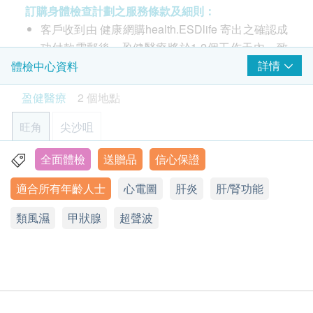
超聲波檢查 (肝、膽)
心臟檢查
訂購身體檢查計劃之服務條款及細則：
1,260.0
HK$
客戶收到由 健康網購health.ESDlife 寄出之確認成
靜臥心電圖
功付款電郵後，盈健醫療將於1-2個工作天內，致
腎臟超聲波
基本健康評估
1,260.0
電客戶預約身體檢查的時間及地點。
詳情
體檢中心資料
HK$
客戶亦可自行致電2397 2111 向體驗中心職員聯
血壓
盈健醫療
2 個地點
全腹部超聲波 (肝、膽、脾、胰、腎、盤腔) - 女士
絡。 (辦公時間：星期一至六；上午9時至下午6時
體質指標
2,890.0
HK$
30分)
身高
旺角
尖沙咀
客戶必須於預約當天出示身份證及列印訂購確認信
脈搏率
超薄柏氏子宮頸抹片檢驗及人類乳頭瘤病毒HPV DNA檢查
以確認身份。
全面體檢
送贈品
信心保證
詳細醫學問卷
只限有性經驗女性
旺角-健柏醫學造影中心：旺角彌敦道625及639號雅蘭中心
請注意: 由2025年6月9日起訂購之身體檢查計劃或
1,400.0
辦公樓一期7樓712室
體重
HK$
適合所有年齡人士
心電圖
肝炎
肝/腎功能
疫苗計劃，有效期延至6個月，客戶必須於6個月內
血脂
顯示地圖
(由確認付款日期起計) 接受有關檢查，逾期作廢。
幽門螺旋菌吹氣測試
類風濕
甲狀腺
超聲波
幽門螺旋菌可引致多種胃病，如胃痛、胃氣、胃炎、胃酸倒流
訂購一經確認，不設退款。
星期一至六︰9:00a.m. – 6:30p.m.
總膽固醇
800.0
HK$
星期日及公眾假期︰休息
進行身體檢查後，一般情況下，可於7至10個工作
高密度膽固醇
天內發出驗身報告。
低密度膽固醇
(女)微生物檢查 - 陰道分泌物
除了個別計劃由醫生講解報告，一般情況下，將由
細菌培養, 滴蟲, 念珠菌, 淋球菌
三酸甘油脂
630.0
註冊護士在電話上講解，及安排領取報告事宜。
HK$