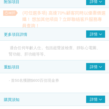
詳情
附加項目
甲狀腺
肝、膽
(可任選多項) 高達70%顧客同時以優惠價選
乳房 (雙側)
購！
想加其他項目？立即聯絡客戶服務專
前列腺及膀胱
員查詢！
盆腔
盆腔超聲波
詳情
更多項目詳情
腎臟
包括盆腔及膀胱
(
經腹部
) -
女士
1,350.0
HK$
超聲波檢查
(6選1)
適合任何年齡人仕。包括超聲波檢查、靜臥心電圖、
腎功能、肝功能等等。
肝、膽
前列腺及膀胱超聲波(經腹部) - 男士
1,350.0
HK$
盆腔
甲狀腺
詳情
重點項目
包括超聲波檢查、靜臥心電圖、腎功能、肝功能等
肺X光片
乳房 (雙側)
等。
290.0
HK$
前列腺及膀胱
-
首
50
名獲贈
$600
百佳現金券
注意事項:
腎臟
- 請詳閱以下「條款及細則」了解更多服務需知及注
上腹超聲波
包括肝、膽、脾、胰、腎
意事項
2,310.0
HK$
詳情
購買須知
2
基本項目