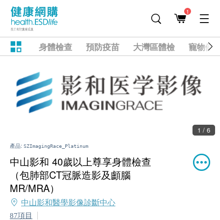
1
身體檢查
預防疫苗
大灣區體檢
寵物健
1 / 6
產品:
SZImagingRace_Platinum
中山影和 40歲以上尊享身體檢查
（包肺部CT冠脈造影及顱腦
MR/MRA）
中山影和醫學影像診斷中心
87項目