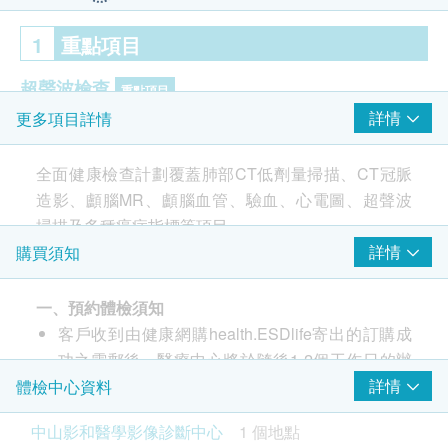
1
重點項目
超聲波檢查
重點項目
詳情
更多項目詳情
甲狀腺超聲波
頸部淋巴結超聲波
全面健康檢查計劃覆蓋肺部CT低劑量掃描、CT冠脈
肝臟超聲波
造影、顱腦MR、顱腦血管、驗血、心電圖、超聲波
膽臟超聲波
掃描及多種癌症指標等項目
脾臟超聲波
詳情
購買須知
胰臟超聲波
乳腺（雙側）超聲波 - 只限女士
盆腔 (子宮, 卵巢及膀胱) 超聲波 - 只限女士
一、預約體檢須知
客戶收到由健康網購health.ESDlife寄出的訂購成
泌尿系統（雙腎、輸尿管、膀胱、前列腺）超聲波- 只
功之電郵後，醫療中心將於隨後1-2個工作日的辦
限男士
公時間內，致電客戶預約身體檢查的時間及地點。
詳情
體檢中心資料
頸動脈超聲波
客戶亦可至少提前3個工作日聯絡醫療中心進行預
心臟超聲波
中山影和醫學影像診斷中心
1 個地點
約（微信/WhatsApp：+852 92974697）。