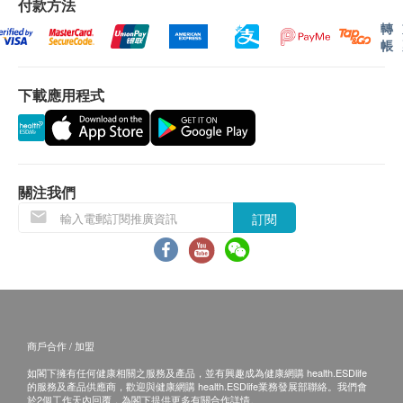
付款方法
客戶查看報告 。
低劑量胸部CT平掃
轉
2. 預留郵寄地址，醫療中心會在報告完成後郵寄，
帳
超精冠狀動脈成像CTA
郵費到付（可送到港澳地區）。
體檢報告完成後可預約醫生講解報告，客戶可選擇
磁力共振
重點項目
下載應用程式
以下渠道：
顱腦MR平掃
1. 電話講解：需至少提前3個工作日預約具體時間
顱腦血管造影MRA（3DTOF+3DMX黑血高分辨）
（微信/WhatsApp：+852 92974697），醫生會按
預約時間主動聯絡客戶
心腦血管檢查
重點項目
關注我們
2. 當面講解：需至少提前3個工作日預約具體時間
超敏感丙種反應蛋白
（微信/WhatsApp：+852 92974697），體檢客戶
訂閱
同型半胱氨酸
在約定時間到醫療中心聼醫生當面講解。醫療中心
脂蛋白a
地址為：中山市火炬開發區中山六路88號火炬大數
肌酸激酶
據中心3棟1-3層
三、免責聲明
2
基本項目
商戶合作 / 加盟
如有爭議，健康網購health.ESDlife及醫療中心保留最
如閣下擁有任何健康相關之服務及產品，並有興趣成為健康網購 health.ESDlife
基本健康評估
後決定權。
的服務及產品供應商，歡迎與健康網購 health.ESDlife業務發展部聯絡。我們會
於2個工作天內回覆，為閣下提供更多有關合作詳情。