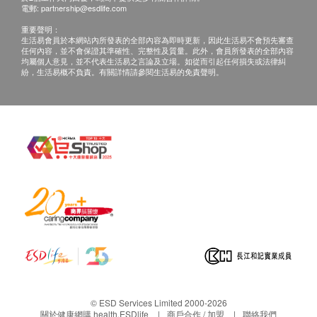
1. 所有健康檢查/服務並非作為醫務診斷或治療用途。
電郵:
partnership@esdlife.com
身高
當閣下身體健康出現任何疾病徵兆時，應立即諮詢有
體重
重要聲明：
認可資格的醫生，作出診斷及治療。
生活易會員於本網站內所發表的全部內容為即時更新，因此生活易不會預先審查
血壓
任何內容，並不會保證其準確性、完整性及質量。此外，會員所發表的全部內容
2. 本服務/產品由商戶提供。生活易【健康網購
均屬個人意見，並不代表生活易之言論及立場。如從而引起任何損失或法律糾
體質指標
紛，生活易概不負責。有關詳情請參閱生活易的免責聲明。
health.ESDlife】並沒有經營或提供本服務/產品。有
血脂
關此服務/產品的錯漏或延誤，或因使用此服務/產品而
引致的損失、損害、受傷或法律訴訟，健康網購
總膽固醇
health.ESDlife概不負責。一切有關的索償或查詢，須
三酸甘油脂
向提供服務之體檢中心或商戶提出。
高密度脂蛋白膽固醇
低密度脂蛋白膽固醇
糖尿
血葡萄糖 (空腹)
糖化血紅蛋白
肝功能
© ESD Services Limited 2000-2026
谷草轉氨酵素
關於健康網購 health.ESDlife
商戶合作 / 加盟
聯絡我們