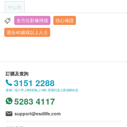
癌症指標
客戶至現場後，醫療中心工作人員會核對客戶的姓
重點項目
中山市
名、出生年月日、手機號及健康網購
甲種胎蛋白 (肝癌)
health.ESDlife訂購成功之電郵。
全方位影像掃描
信心保證
中山市火炬開發區中山六路88號火炬大數據中心3棟1-3層
癌胚抗原 (腸癌)
訂單如需改期，請至少提前3個工作日聯絡醫療中
癌抗原 19.9 (胰臟)
適合40歲或以上人士
星期一至日︰8:00a.m. – 5:00p.m.
心（微信/WhatsApp：+852 92974697）。
血清鐵蛋白
身體檢查計劃有效期為3個月，客戶必須於3個月內
總前列腺癌抗原 (只限男士)
（由確認付款日期起計）接受有關檢查，逾期作
游離前列腺癌抗原 (只限男士)
廢。
癌抗原 125 (卵巢) - 只限女士
體檢時, 如果遇到醫生不會説廣東話的情況，醫療
癌抗原 15.3 (乳房) - 只限女士
中心可安排醫護人員陪同提供翻譯服務。
訂購及查詢
心臟檢查
如果商戶頁面與體檢計劃頁面的繁體中文、簡體中
重點項目
3151 2288
文、英文三個版本有任何抵觸或不相符之處，應以
十二導聯心電圖
星期一至六早上9時至晚上12時; 星期日及公眾假期休息
簡體中文版本為準。
5283 4117
心腦血管疾病
二、體檢報告領取和講解
重點項目
體檢報告會在體檢後10個工作日內完成，客戶可選
動脈粥樣硬化
support@esdlife.com
擇以下途徑查看體檢報告：
1. 體檢報告完成後，醫療中心會發送提醒訊息提醒
電腦掃描
重點項目