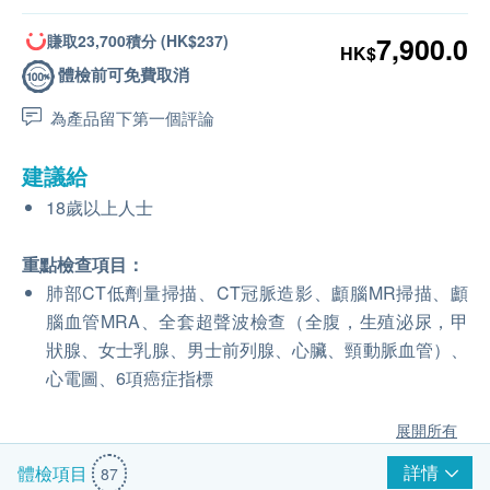
賺取23,700積分 (HK$237)
7,900.0
HK$
體檢前可免費取消
為產品留下第一個評論
建議給
18歲以上人士
重點檢查項目：
肺部CT低劑量掃描、CT冠脈造影、顱腦MR掃描、顱
腦血管MRA、全套超聲波檢查（全腹，生殖泌尿，甲
狀腺、女士乳腺、男士前列腺、心臟、頸動脈血管）、
心電圖、6項癌症指標
展開所有
詳情
體檢項目
87