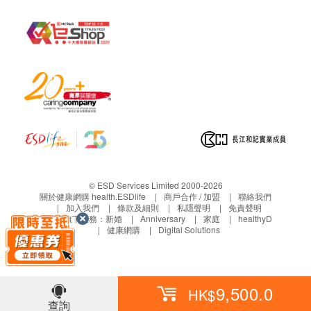
health.ESDlife概不負責。一切有關的索償或查詢，須
基本健康評估
向提供服務之體檢中心或商戶提出。
身高
體重
血壓
體質指標
血脂
總膽固醇
三酸甘油脂
© ESD Services Limited 2000-2026
高密度脂蛋白膽固醇
關於健康網購 health.ESDlife
商戶合作 / 加盟
聯絡我們
加入我們
條款及細則
私隱聲明
免責聲明
低密度脂蛋白膽固醇
生活易旗下業務：
新婚
Anniversary
家庭
healthyD
健康網購
Digital Solutions
糖尿
血葡萄糖 (空腹)
糖化血紅蛋白
9,500.0
HK$
查詢