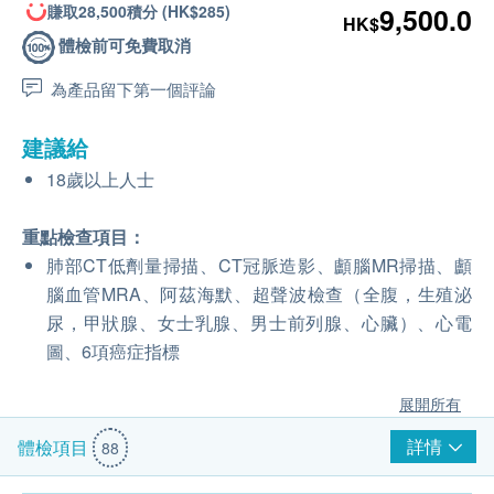
賺取28,500積分 (HK$285)
9,500.0
HK$
體檢前可免費取消
為產品留下第一個評論
建議給
18歲以上人士
重點檢查項目：
肺部CT低劑量掃描、CT冠脈造影、顱腦MR掃描、顱
腦血管MRA、阿茲海默、超聲波檢查（全腹，生殖泌
尿，甲狀腺、女士乳腺、男士前列腺、心臟）、心電
圖、6項癌症指標
展開所有
詳情
體檢項目
88