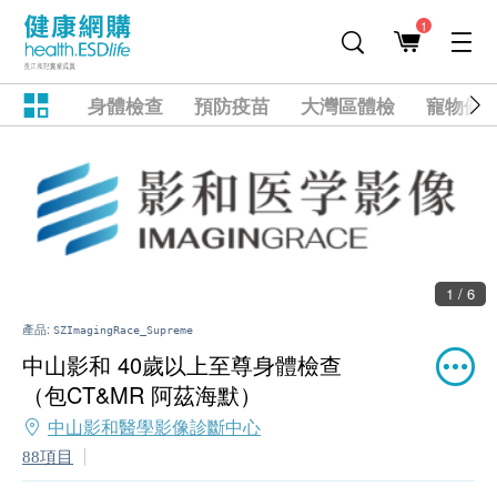
1
身體檢查
預防疫苗
大灣區體檢
寵物健
1 / 6
產品:
SZImagingRace_Supreme
中山影和 40歲以上至尊身體檢查
（包CT&MR 阿茲海默）
中山影和醫學影像診斷中心
88項目