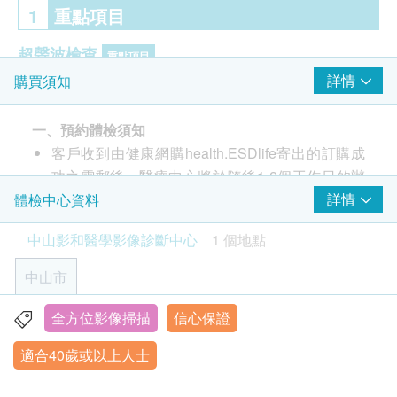
1
重點項目
超聲波檢查
重點項目
詳情
購買須知
甲狀腺超聲波
頸部淋巴結超聲波
一、預約體檢須知
肝臟超聲波
客戶收到由健康網購health.ESDlife寄出的訂購成
膽臟超聲波
功之電郵後，醫療中心將於隨後1-2個工作日的辦
脾臟超聲波
公時間內，致電客戶預約身體檢查的時間及地點。
詳情
體檢中心資料
胰臟超聲波
客戶亦可至少提前3個工作日聯絡醫療中心進行預
乳腺（雙側）超聲波 - 只限女士
中山影和醫學影像診斷中心
1 個地點
盆腔 (子宮, 卵巢及膀胱) 超聲波 - 只限女士
約（微信/WhatsApp：+852 92974697）。
客戶至現場後，醫療中心工作人員會核對客戶的姓
中山市
泌尿系統（雙腎、輸尿管、膀胱、前列腺）超聲波- 只
名、出生年月日、手機號及健康網購
限男士
health.ESDlife訂購成功之電郵。
全方位影像掃描
信心保證
中山市火炬開發區中山六路88號火炬大數據中心3棟1-3層
頸動脈超聲波
訂單如需改期，請至少提前3個工作日聯絡醫療中
心臟超聲波
適合40歲或以上人士
星期一至日︰8:00a.m. – 5:00p.m.
心（微信/WhatsApp：+852 92974697）。
身體檢查計劃有效期為3個月，客戶必須於3個月內
癌症指標
重點項目