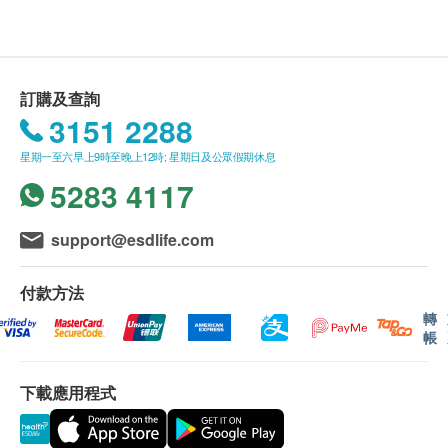
（由確認付款日期起計）接受有關檢查，逾期作
甲種胎蛋白 (肝癌)
廢。
癌胚抗原 (腸癌)
體檢時, 如果遇到醫生不會説廣東話的情況，醫療
癌抗原 19.9 (胰臟)
中心可安排醫護人員陪同提供翻譯服務。
訂購及查詢
血清鐵蛋白
如果商戶頁面與體檢計劃頁面的繁體中文、簡體中
3151 2288
總前列腺癌抗原 (只限男士)
文、英文三個版本有任何抵觸或不相符之處，應以
游離前列腺癌抗原 (只限男士)
星期一至六早上9時至晚上12時; 星期日及公眾假期休息
簡體中文版本為準。
癌抗原 125 (卵巢) - 只限女士
5283 4117
二、體檢報告領取和講解
癌抗原 15.3 (乳房) - 只限女士
體檢報告會在體檢後10個工作日內完成，客戶可選
support@esdlife.com
心臟檢查
擇以下途徑查看體檢報告：
重點項目
1. 體檢報告完成後，醫療中心會發送提醒訊息提醒
十二導聯心電圖
付款方法
客戶查看報告 。
轉
2. 預留郵寄地址，醫療中心會在報告完成後郵寄，
心腦血管疾病
重點項目
帳
郵費到付（可送到港澳地區）。
動脈粥樣硬化
體檢報告完成後可預約醫生講解報告，客戶可選擇
下載應用程式
以下渠道：
電腦掃描
重點項目
1. 電話講解：需至少提前3個工作日預約具體時間