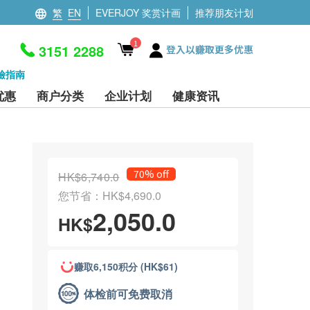
繁
EN
EVERJOY 奖赏计画
推荐朋友计划
1
3151 2288
登入以赚取更多优惠
檢指南
优惠
商户分类
企业计划
健康资讯
70% off
HK$6,740.0
您节省：HK$4,690.0
2,050.0
HK$
赚取6,150积分 (HK$61)
体检前可免费取消