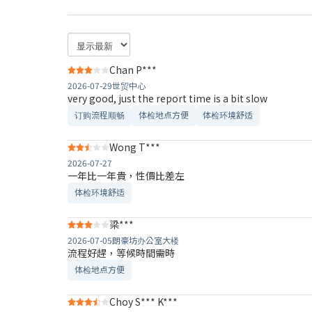
Chan P***
2026-07-29
世贸中心
very good, just the report time is a bit slow
订购流程顺畅
体检地点方便
体检环境舒适​
Wong T***
2026-07-27
一年比一年貴，性價比差左
体检环境舒适​
梁***
2026-07-05
朗豪坊办公室大楼
流程好趕，等候時間需時
体检地点方便
Choy S*** K***