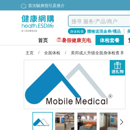
首次驗身指引及推介
體檢送現金券/禮品
身体检查
首页
暑假健康充电
体检套餐
主页
/
全面体检
/
美邦成人升级全面身体检查 B
送礼物