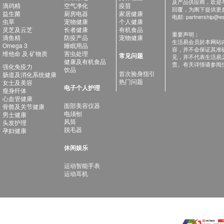
及产品供应商，欢迎与健
滴鸡精
空气净化
疫苗
回覆，为阁下提供更
益生菌
厨房电器
家居健康
电邮:
partnership@es
虫草
宠物健康
个人健康
灵芝及云芝
长者健康
有机食品
重要声明：
滴鱼精
防疫产品
宠物健康
生活易会员於本网站
Omega 3
睡眠用品
容，并不会保证其准
维他命 及 矿物质
害虫处理
常见问题
见，并不代表生活易
健康及有机食品
责。有关详情请参阅
强化免疫力
饮品
首次验身指引
肠道及消化系统健康
热门问题
女士及美容
电子个人护理
瘦身纤体
心血管健康
面部美容仪器
骨骼及关节健康
电须刨
男士健康
风筒
头发护理
脱毛器
孕妇健康
休闲娱乐
运动智能手表
运动耳机