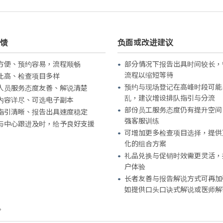
馈
负面或改进建议
方便、预约容易，流程顺畅
部分情况下报告出具时间较长，
流程以缩短等待
比高、检查项目多样
预约与现场登记在高峰时段可能
人员服务态度友善、解说清楚
乱，建议增设排队指引与分流
内容详尽、可选电子副本
部份员工服务态度仍有提升空间
指引清晰、报告出具速度稳定
强客服训练
与中心跟进及时，给予良好支援
可增加更多检查项目选择，提供
化的组合方案
礼品兑换与促销时效需更灵活，
户体验
长者友善与报告解说方式可再加
如提供口头口诀式解说或医师解
。