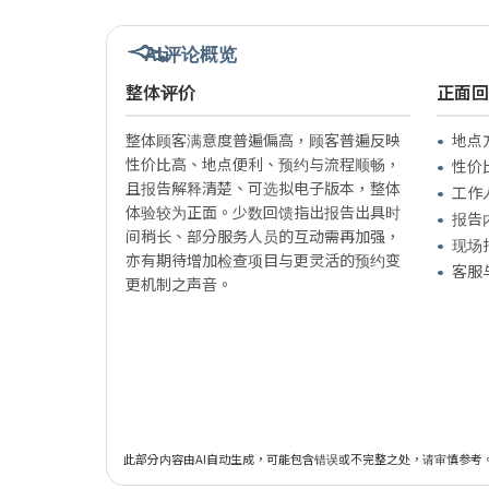
AI评论概览
整体评价
正面回
整体顾客满意度普遍偏高，顾客普遍反映
地点
性价比高、地点便利、预约与流程顺畅，
性价
且报告解释清楚、可选拟电子版本，整体
工作
体验较为正面。少数回馈指出报告出具时
报告
间稍长、部分服务人员的互动需再加强，
现场
亦有期待增加检查项目与更灵活的预约变
客服
更机制之声音。
此部分内容由AI自动生成，可能包含错误或不完整之处，请审慎参考