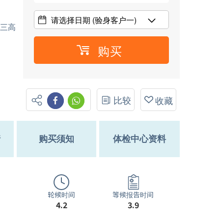
请选择日期
(验身客户一)
、三高
购买
比较
收藏
情
购买须知
体检中心资料
轮候时间
等候报告时间
4.2
3.9