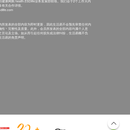
康网购 health.ESDlife业务发展部联络。我们会于2个工作天内
多有关合作详情。
dlife.com
内所发表的全部内容为即时更新，因此生活易不会预先审查任何内
确性丶完整性及质量。此外，会员所发表的全部内容均属个人意
之言论及立场。如从而引起任何损失或法律纠纷，生活易概不负
生活易的免责声明。