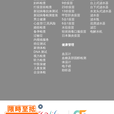
妇科检查
9价疫苗
台上式滤水器
打疫苗前检查
23价疫苗
台下式滤水器
新冠病毒抗体测试
13价疫苗
水龙头式滤水器
新冠病毒检测套装
甲型肝炎疫苗
滤水壶
男士健康
5合1疫苗
滤水瓶
心血管/三高风险
6合1疫苗
花洒滤水器
婚前检查
水痘疫苗
滤芯
备孕检查
轮状病毒口服疫苗
电解水机
过敏症
日本脑炎疫苗
内视镜服务
癌症测试
健康管理
家佣体检
DNA 测试
血压计
视力检查
血糖及胆固醇检测
听力检查
体温计
中医保健
电子磅
儿童发展
助听器
企业体检