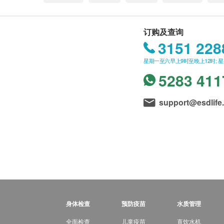
订购及查询
3151 228
星期一至六早上9时至晚上12时; 
5283 411
support@esdlife
身体检查
预防疫苗
水质管理
全面检查
儿童疫苗
直饮水机