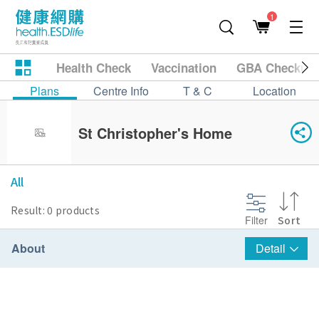
1
Health Check
Vaccination
GBA Checkup
Plans
Centre Info
T & C
Location
St Christopher's Home
All
Result: 0 products
Filter
Sort
About
Detail