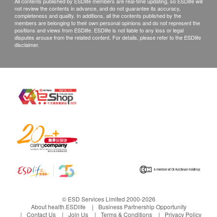
減稅款。扣減稅款不適用於購買朱古力。
All contents published by ESDlife members are real-time updating, so ESDlife will
not review the contents in advance, and do not guarantee its accuracy,
您的個人資料絕對保密，只用作邀請參與活動、通訊、
completeness and quality. In additions, all the contents published by the
籌募、義工招募及收集意見之用途。如 閣下未有表明不
members are belonging to their own personal opinions and do not represent the
positions and views from ESDlife. ESDlife is not liable to any loss or legal
同意，聖基道兒童院將假定 閣下接受聖基道向 閣下發
disputes arouse from the related content. For details, please refer to the ESDlife
出上述資訊，直至另行通知。如不同意，請致電2520
disclaimer.
1056／3756 4488與聖基道職員聯絡。
*為支持這項有意義的慈善活動，所有健康網購
health.ESDlife現金券及推廣優惠碼均不能使用*
© ESD Services Limited 2000-2026
About health.ESDlife
Business Partnership Opportunity
Contact Us
Join Us
Terms & Conditions
Privacy Policy