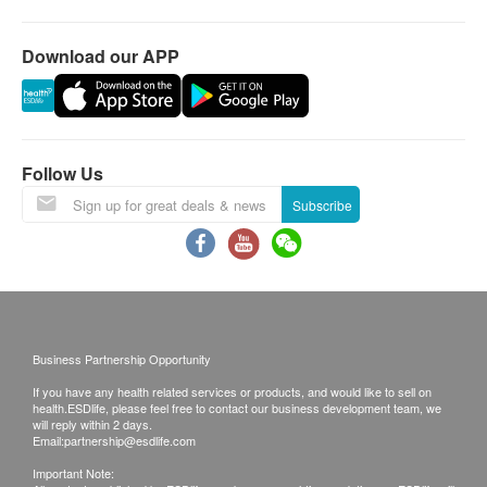
2020年2月1日於朱古力券上列明的公開銷售點換領，
包括七間龍島(尖沙咀iSQUARE國際廣場、旺角新世紀
Download our APP
廣場、觀塘apm、新蒲崗Mikiki廣場、葵芳新都會廣
場、荃灣愉景新城及馬鞍山新港城中心)、信和屯門市
廣場、健苗軒、生活好點及聖基道總辦事處。
自取／安排速遞公司：於辦公時間到聖基道總辦事處自
取禮盒／套裝。
Follow Us
辦事處地址：香港北角百福道21號香港青年協會大廈15
樓(鰂魚涌港鐵站C出口)
Subscribe
辦公時間：逢星期一至五上午9時至下午1時及下午2時
至5時45分(公眾假期除外)
領取方法：
免費送貨：HK$2,000或以上(商業區辦公地址)
由聖基道兒童院寄上朱古力券
Business Partnership Opportunity
自取
If you have any health related services or products, and would like to sell on
health.ESDlife, please feel free to contact our business development team, we
注意事項：
will reply within 2 days.
Email:
partnership@esdlife.com
所有貨品數量有限，售完即止。
凡捐款或捐贈朱古力HK$100或以上，憑收據可申請扣
Important Note: