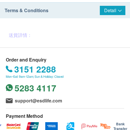
Terms & Conditions
Detail
送貨詳情：
Order and Enquiry
訂貨金額
達HK$
2,000
或以上
3151 2288
可享一次免費本地送貨服務 (離島、東涌及港外地區恕
不送貨)。
Mon–Sat: 9am-12am; Sun & Holiday: Closed
成功確認客戶付款後，所訂購之貨品於七個工作天內，
5283 4117
於星期一至五辦公時間送到指定之商業區辦公地址；如
非辦公地址，本院將寄上朱古力券。
support@esdlife.com
節日前夕送貨安排：凡於2019年12月10日前訂購及付
款，可確保於2019年12月20日前送貨。
Payment Method
訂貨金額少於
HK$2,000
Bank
由聖基道寄上朱古力券：持券者可於2019年12月1日至
Transfer