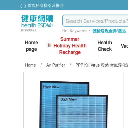
Special price $200 to redeem dyson hairdryer
Hot Keywords：
體檢送現金券/禮品
Summer
Home
Health
Holiday Health
Va
page
Check
Recharge
Home
/
Air Purifier
/
PPP Kill Virus 殺菌 空氣淨化