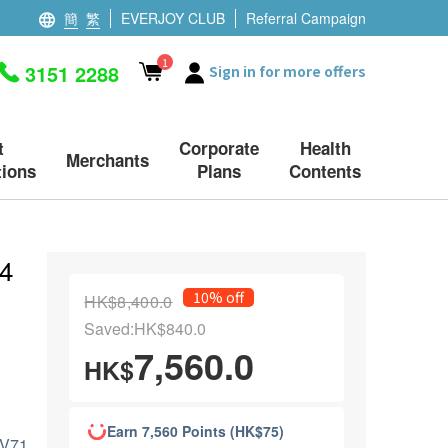
簡
繁
EVERJOY CLUB
Referral Campaign
1
3151 2288
Sign in for more offers
t
Corporate
Health
Merchants
ions
Plans
Contents
4
10% off
HK$8,400.0
Saved:HK$840.0
7,560.0
HK$
Earn 7,560 Points (HK$75)
71,