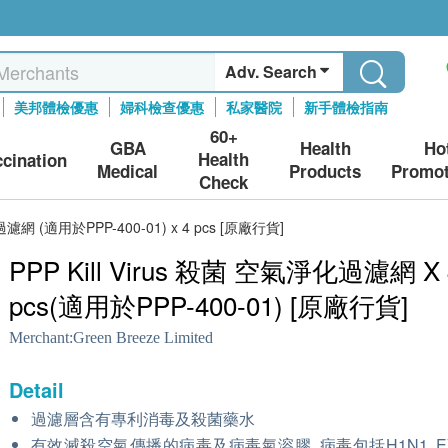
Adv. Search
美邦體檢優惠
婦科檢查優惠
私家醫院
新手體檢指南
60+
GBA
Health
Ho
Health
ccination
Medical
Products
Promot
Check
過濾網 (適用於PPP-400-01) x 4 pcs [原廠行貨]
PPP Kill Virus 殺菌 空氣淨化過濾網 X 
pcs(適用於PPP-400-01) [原廠行貨]
Merchant:
Green Breeze Limited
Detail
過濾層含有專利消毒及殺菌藥水
有效滅殺空氣傳播的病毒及病毒氣溶膠, 病毒包括H1N1, EV