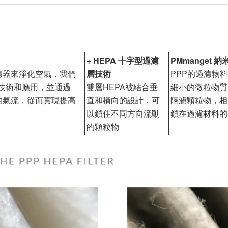
+ HEPA 十字型過濾
PMmanget 
濾器來淨化空氣，我們
層技術
PPP的過濾物
的技術和應用，並通過
雙層HEPA被結合垂
細小的微粒物質
的氣流，從而實現提高
直和橫向的設計，可
隔濾顆粒物，相
以鎖住不同方向流動
鎖在過濾材料的
的顆粒物