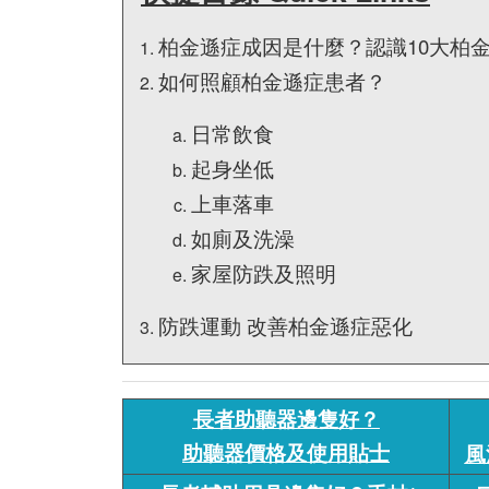
柏金遜症成因是什麼？認識10大柏
如何照顧柏金遜症患者？
日常飲食
起身坐低
上車落車
如廁及洗澡
家屋防跌及照明
防跌運動 改善柏金遜症惡化
長者助聽器邊隻好？
助聽器價格及使用貼士
風