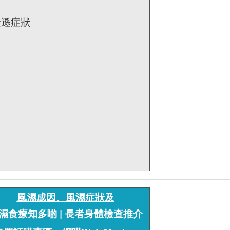
金遜症狀
風濕成因、風濕症狀及
濕食療知多啲 | 長者身體檢查推介