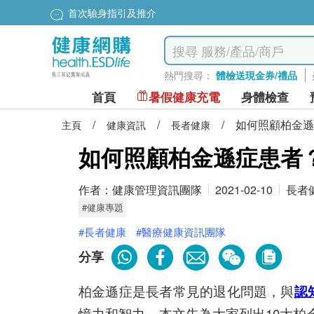
首次驗身指引及推介
熱門搜尋：
體檢送現金券/禮品
首頁
暑假健康充電
身體檢查
/
/
/
如何照顧柏金遜
主頁
健康資訊
長者健康
如何照顧柏金遜症患者
作者：
健康管理資訊團隊
2021-02-10
長者
#健康專題
#長者健康
#醫療健康資訊團隊
分享
柏金遜症是長者常見的退化問題，與
認
憶力和智力。本文先為大家列出10大