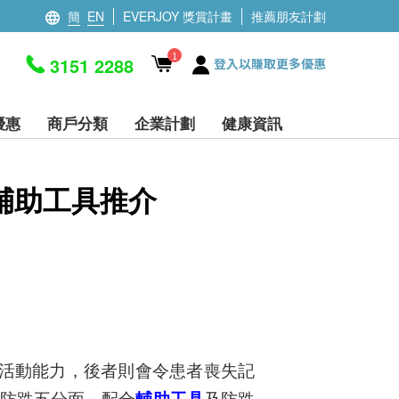
簡
EN
EVERJOY 獎賞計畫
推薦朋友計劃
1
3151 2288
登入以賺取更多優惠
優惠
商戶分類
企業計劃
健康資訊
輔助工具推介
的活動能力，後者則會令患者喪失記
居防跌五分面，配合
輔助工具
及防跌