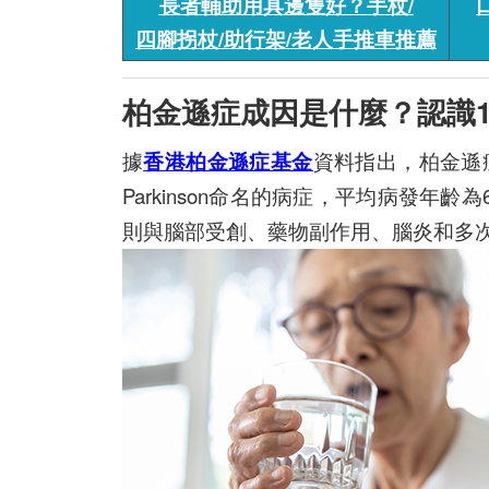
長者輔助用具邊隻好？手杖/
四腳拐杖/助行架/老人手推車推薦
柏金遜症成因是什麼？認識1
據
香港柏金遜症基金
資料指出，柏金遜
Parkinson命名的病症，平均病發年齡為
則與腦部受創、藥物副作用、腦炎和多