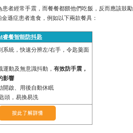
為患者經常手震，而餐餐都餵他們吃飯，反而應該鼓勵
柏金遜症患者進食，例如以下兩款餐具：
Twist睿餐智能防抖匙
別系統，快速分辨左/右手，令匙羹面
識運動及無意識抖動，
有效防手震，
的影響
動開啟、用後自動休眠
/匙頭，易換易洗