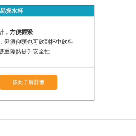
oF易握水杯
計，方便握緊
，毋須仰頭也可飲到杯中飲料
雙重隔熱提升安全性