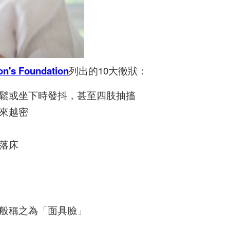
on's Foundation
列出的10大徵狀：
鬆或坐下時發抖，甚至四肢抽搐
來越密
落床
般稱之為「面具臉」