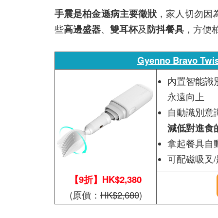
手震是柏金遜病主要徵狀
，家人切勿因
些
高邊盛器
、
雙耳杯
及
防抖餐具
，方便
Gyenno Bravo 
內置智能識
永遠向上
自動識別意
減低對進食
拿起餐具自
可配磁吸叉
【9折】HK$2,380
(原價：
HK$2,680
)