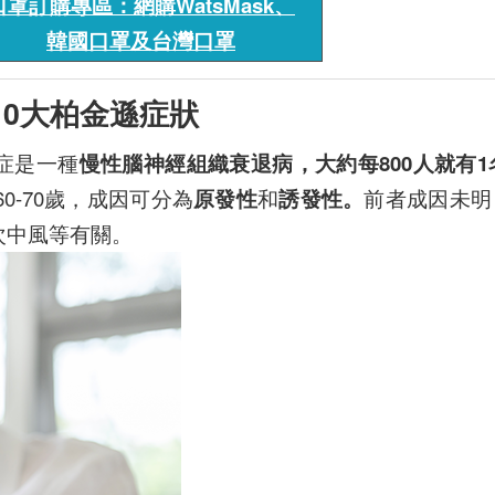
口罩訂購專區：網購WatsMask、
韓國口罩及台灣口罩
0大柏金遜症狀
症是一種
慢性腦神經組織衰退病，大約每800人就有1
60-70歲，成因可分為
原發性
和
誘發性。
前者成因未明
次中風等有關。