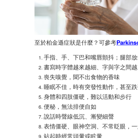
至於柏金遜症狀是什麼？可參考
Parkins
手指、手、下巴和嘴唇顫抖；腿部放
書寫時字體越來越細、字與字之間越
喪失嗅覺，聞不出食物的香味
睡眠不佳，時有突發性動作，甚至跌
身體和四肢僵硬，難以活動和步行
便秘，無法排便自如
說話時聲線低沉、漸變細聲
表情僵硬、眼神空洞、不常眨眼，一
站起時經常頭暈或眩暈