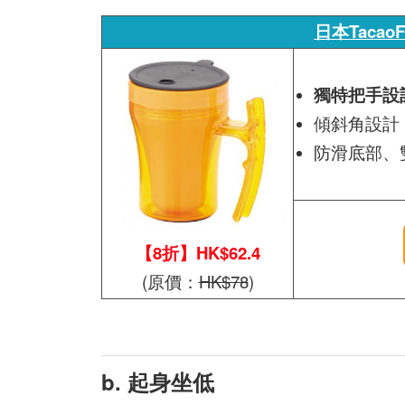
日本Taca
獨特把手設
傾斜角設計
防滑底部、
【8折】HK$62.4
(原價：
HK$78
)
b. 起身坐低