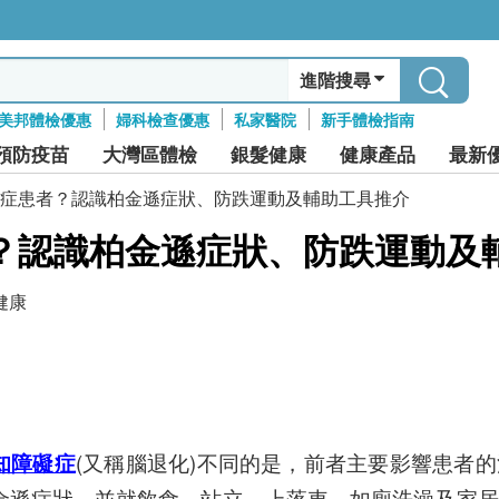
進階搜尋
美邦體檢優惠
婦科檢查優惠
私家醫院
新手體檢指南
預防疫苗
大灣區體檢
銀髮健康
健康產品
最新
症患者？認識柏金遜症狀、防跌運動及輔助工具推介
？認識柏金遜症狀、防跌運動及
健康
知障礙症
(又稱腦退化)不同的是，前者主要影響患者
柏金遜症狀，並就飲食、站立、上落車、如廁洗澡及家